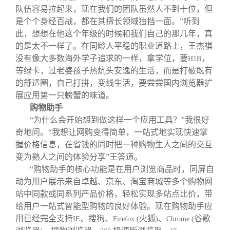
队伍容易拉起来，现在我们的团队虽然人不到十位，但
是个个身经百战，都在其擅长领域独挡一面。”听到
此，想想在他这个年级的时候和我们自己的那几年，真
的是太不一样了。在同龄人平稳的职业道路上，王杰祺
没有像大多数海外学子追求的一样，拿学位，要
，
H1B
等绿卡，过老婆孩子热炕头安逸的生活，而是打破既有
的舒适圈，自己打拼，变线生活，要尝尝国内浏览器扩
展应用第一只螃蟹的味道。
购物助手
“为什么会开始想到做这样一个应用工具？”我很好
奇地问。“我想让网购变得简单，一站式地实现快速掌
握价格信息，在省钱的同时把一种购物生人之间的交互
变为熟人之间的体验分享”王答道。
“购物助手的核心功能是在用户浏览商品时，同屏自
动为用户展示来自卓越、京东、淘宝商城等多个购物网
站中同款或同系列产品价格，轻松实现多站点比价，带
给用户一站式智能型购物的良好体验。现在购物助手应
用已经完全支持
、搜狗、
火狐
、
谷歌
IE
Firefox (
)
Chrome (