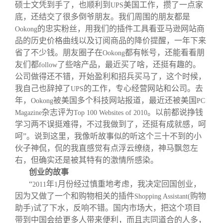
硕士文凭到手了，也顺利到
美国工作，攒了一点家
UPS
底，还结交了很多倒爷朋友。我们周围的朋友都是
的忠实粉丝，用我们的插件工具看亚马逊网站商
Ookong
品的历史价格曲线以及订阅商品的降价提醒，一年下来
省了不少钱。朋友圈子在
都有帐号，还能看看朋
Ookong
友们都
了些啥产品，最近买了啥，还挺有趣的。
follow
公司做得还不错，开始盈利和招兵买马了，这个时候，
我自己也辞掉了
的工作，专心经营网站和公司。去
UPS
年，
被美国多个科技网站报道，最近还被美国
Ookong
PC
杂志评为
。以前都说挣钱
Magazine
Top 100 Websites of 2010
学习两不误挺难得，不过我做到了，还挺有成就感，呵
呵”。说到这里，我像听故事似的听这个三十不到的小
伙子神侃，侃的我直感觉有点浮云缭绕，神马飘忽左
右，但确实还是被其特有的激情所感染。
创业的故事
“
年
月份经过慎重地考虑，我决定回国创业，
2011
1
因为又做了一个和购物相关的插件
购物
Shopping Assistant(
助手
试了下水，反响不错。国内市场大，把这个项目
)
带到中国会给更多人带来便利，而且志同道合的人多，