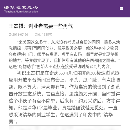
校友联络
回馈母校
地区联络
王杰祺：创业者需要一些勇气
2011-07-26
|
浏览
1635
次
“来美国这么多年，从来没有考虑过身份的问题，很多人劝
媒体平台
年级联络
捐赠项目
我把绿卡等到再回国创业，我觉得没必要，像这种身外之物只
会束缚住自己，哪里有资源，哪里有市场，哪里就是实现梦想
百年清华
的地方。等梦想实现了，我相信所有其他的东西都随之而来。”
院系校友工作
捐赠新闻
《清华校友通讯》
这是“购物助手”创始人王杰祺在接受采访时所谈到的内容。
初识王杰祺是在奇虎
极速浏览器
360 4
月7
日
召开的360
校友服务
专业委员会
捐赠纪事
《水木清华》
清华人物
应用开放平台新闻发布会上，平头，瓜子脸，有点络腮
胡，眼不算大，清亮却有神，作为嘉宾的他谈到了浏览
器开放生态系统，言语直接，思路颇为开阔，当时觉得
校友总会
兴趣群体
捐赠方法
我要订阅
清华故事
终身学习
这个小伙子有点不简单，后来有幸约到采访后，方才得
知，他是清华
字届毕业，真是踏破铁鞋无觅处，一直
1
关闭
西南联大校友会
义工计划
新媒体平台
青春风采
信息化服务
总会简介
想采访清华的创业学生，在这遇到了印象中的“清华
男”。