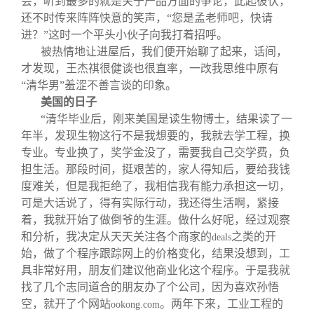
会，听到最多的就是关于产品方面的争论，此起彼伏，
还不时传来阵阵快意的笑声，“您是孟老师吧，快请
进？”这时一个平头小伙子向我打着招呼。
被热情地让进屋后，我们便开始聊了起来，话间，
才发现，王杰祺很健谈也很直率，一改我思维中原有
“清华男”羞涩不善言谈的印象。
美国的日子
“清华毕业后，刚来美国是读生物博士，结果读了一
年半，发现生物这行不是我想要的，我就去学工程，换
专业。专业换了，奖学金没了，需要我自己交学费，负
担生活。那段时间，挺艰苦的，家人得知后，要给我钱
度难关，但是我拒绝了，我相信我有能力承担这一切，
可是大话说了，得有实际行动，我还得生活啊，紧接
着，我就开始了做倒爷的生涯。做什么好呢，经过观察
和分析，我决定从天天关注各个商家的
之类的开
deals
始，做了个程序跟踪网上的价格变化，结果没想到，工
具非常好用，朋友们建议他商业化这个程序。于是我就
找了几个志同道合的朋友办了个公司，因为喜欢孙悟
空，就开了个网站
。两年下来，工业工程的
ookong.com