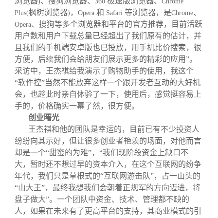
浏览器
、搜狗浏览器、
极速版浏览器、
)
360
Chrome
枫树浏览器
，
和
等浏览器，是
、
Plus(
)
Opera
Safari
Chrome
、搜狗等多个浏览器和平台的官方推荐，目前活跃
Opera
用户数和用户下载总量已经超出了我们原有的估计，并
且我们的手机端安卓版也已投放，用手机比价搜索，很
方便，后续我们会给朋友们展示更多的精彩的应用”。
采访中，王杰祺给我演示了购物助手的使用，我这个
“软件控”当然不能放弃这样一个跟开发者互动的大好机
会，也趁此时亲自体验了一下，使用后，感觉挺容易上
手的，价格确实一幕了然，很方便。
创业曙光
王杰祺和他的团队是幸运的，目前已有不少投资人
纷纷向其示好，但让很多创业者艳羡的场面，对他而言
却是一个“甜蜜的为难”，“我们现阶段资金上缺口不
大，暂时还不想过早的资本介入，在这个互联网的纷争
年代，我们只是草根式的“互联网游击队”，占一山头的
“山大王”，最终我想我们会朝着正规军的方向迈进，将
盘子做大”。一个团队中资金、技术、管理都不缺的
人，如果在未来有了更高平台的支持，其商业模式的引