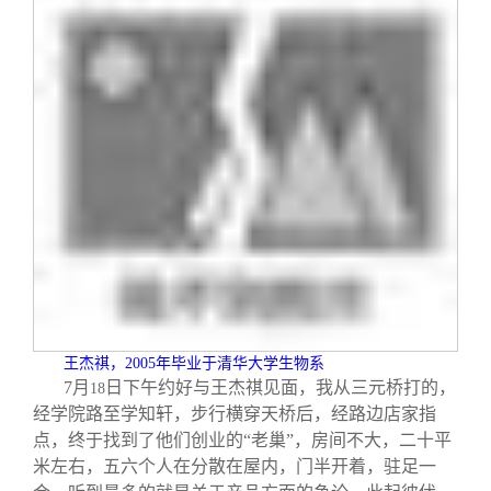
校友文苑
三创大赛
会长致辞
校友讲坛
实用信息
总会章程
校友视界
理事会名单
制度法规
联系我们
王杰祺，
2005
年毕业于清华大学生物系
7
月
日
下午约好与王杰祺见面，我从三元桥打的，
18
经学院路至学知轩，步行横穿天桥后，经路边店家指
点，终于找到了他们创业的“老巢”，房间不大，二十平
米左右，五六个人在分散在屋内，门半开着，驻足一