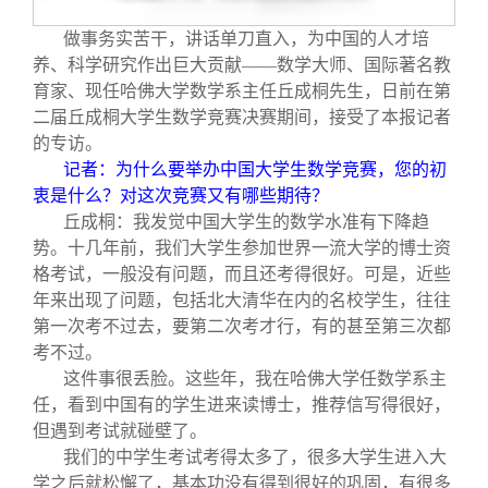
校友文苑
三创大赛
会长致辞
做事务实苦干，讲话单刀直入，为中国的人才培
养、科学研究作出巨大贡献——数学大师、国际著名教
校友讲坛
实用信息
总会章程
育家、现任哈佛大学数学系主任丘成桐先生，日前在第
二届丘成桐大学生数学竞赛决赛期间，接受了本报记者
校友视界
理事会名单
的专访。
记者：为什么要举办中国大学生数学竞赛，您的初
衷是什么？对这次竞赛又有哪些期待？
制度法规
丘成桐：我发觉中国大学生的数学水准有下降趋
势。十几年前，我们大学生参加世界一流大学的博士资
联系我们
格考试，一般没有问题，而且还考得很好。可是，近些
年来出现了问题，包括北大清华在内的名校学生，往往
第一次考不过去，要第二次考才行，有的甚至第三次都
考不过。
这件事很丢脸。这些年，我在哈佛大学任数学系主
任，看到中国有的学生进来读博士，推荐信写得很好，
但遇到考试就碰壁了。
我们的中学生考试考得太多了，很多大学生进入大
学之后就松懈了，基本功没有得到很好的巩固，有很多