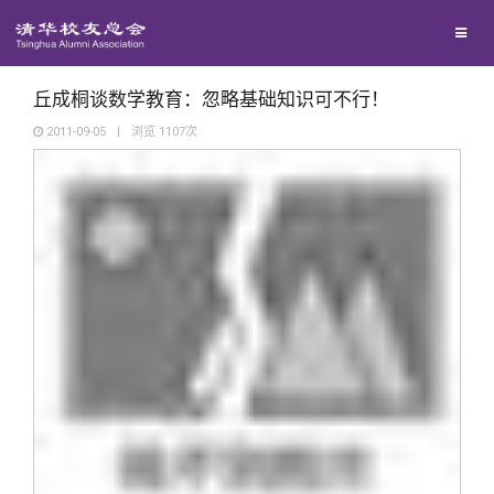
校友联络
回馈母校
地区联络
丘成桐谈数学教育：忽略基础知识可不行！
2011-09-05
|
浏览
1107
次
媒体平台
年级联络
捐赠项目
百年清华
院系校友工作
捐赠新闻
《清华校友通讯》
校友服务
专业委员会
捐赠纪事
《水木清华》
清华人物
校友总会
兴趣群体
捐赠方法
我要订阅
清华故事
终身学习
关闭
西南联大校友会
义工计划
新媒体平台
青春风采
信息化服务
总会简介