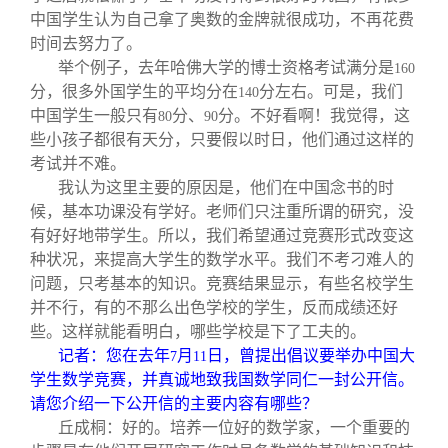
中国学生认为自己拿了奥数的金牌就很成功，不再花费
时间去努力了。
举个例子，去年哈佛大学的博士资格考试满分是
160
分，很多外国学生的平均分在
分左右。可是，我们
140
中国学生一般只有
分、
分。不好看啊！我觉得，这
80
90
些小孩子都很有天分，只要假以时日，他们通过这样的
考试并不难。
我认为这里主要的原因是，他们在中国念书的时
候，基本功课没有学好。老师们只注重所谓的研究，没
有好好地带学生。所以，我们希望通过竞赛形式改变这
种状况，来提高大学生的数学水平。我们不考刁难人的
问题，只考基本的知识。竞赛结果显示，有些名校学生
并不行，有的不那么出色学校的学生，反而成绩还好
些。这样就能看明白，哪些学校是下了工夫的。
记者：您在去年
月
日，曾提出倡议要举办中国大
7
11
学生数学竞赛，并真诚地致我国数学同仁一封公开信。
请您介绍一下公开信的主要内容有哪些？
丘成桐：好的。培养一位好的数学家，一个重要的