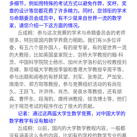
多细节，例如用特殊的考试方式以避免作弊，奖杯、奖
章的设计等您都花费了许多精力。同时，您领衔的学术
与命题委员会成员中，有不少是来自世界一流的数学
家，请您介绍一下这方面的情况。
丘成桐：参与这次竞赛的学术与命题委员会的老师
很多，特别是国内数学界鼎力相助。我们有
多位评
30
委，有五六个是外国人，有的是专家，有的是世界一流
的大教授，比如英国皇家院士、剑桥大学教授约翰·科
茨、中国科学院院士杨乐、加州大学洛杉矶分校教授刘
克峰、斯坦福大学教授李骏和香港大学教授辛周平等，
参与出题和阅卷的有舒其望、刘军、张寿武、严加安、
席南华、郑方阳等教授，参与竞赛组织活动的有尚在
久、王跃飞、许洪伟、肖杰、吴泉水等教授，还有胡
森、曹怀东、段海豹、唐梓洲教授、徐浩博士等，他们
对于规范考试的程序作出了很大的贡献。
记者：通过这两届大学生数学竞赛，对中国大学的
数学教学有没有触动？
丘成桐：以前，国内的大学数学教程内容，一般都
没有涵盖这么多的内容，比如有的学校的数学专业的基