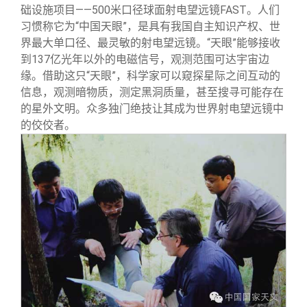
础设施项目——500米口径球面射电望远镜FAST。人们
习惯称它为“中国天眼”，是具有我国自主知识产权、世
界最大单口径、最灵敏的射电望远镜。“天眼”能够接收
到137亿光年以外的电磁信号，观测范围可达宇宙边
缘。借助这只“天眼”，科学家可以窥探星际之间互动的
信息，观测暗物质，测定黑洞质量，甚至搜寻可能存在
的星外文明。众多独门绝技让其成为世界射电望远镜中
的佼佼者。