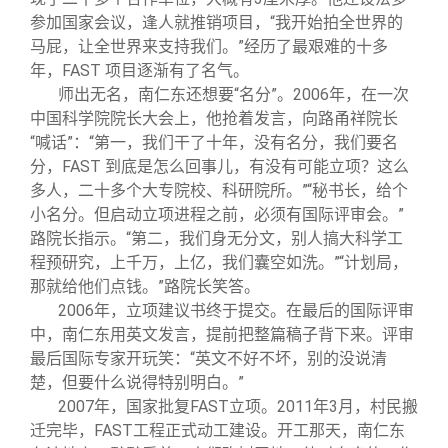
参加国家会议，逢人就推销项目，“我开始拍全世界的
马屁，让全世界来支持我们。”经历了最艰难的十多
年，FAST 项目逐渐有了名气。
师出无名，南仁东还想要“名分”。2006年，在一次
中国科学院院长大会上，他抢着发言，向路甬祥院长
“喊话”：“第一，我们干了十年，没有名分，我们要名
分，FAST 到底是怎么回事儿，有没有可能立项？这么
多人，二十多个大专院校、科研院所。”“秘书长，给个
小名分。但启动立项进程之前，必须有国际评审会。”
路院长指示。“第二，我们身无分文，别人搞大科学工
程预研究，上千万，上亿，我们囊空如洗。”“计划局，
那就给他们点钱。”路院长笑答。
2006
年，立项建议书终于提交。在最后的国际评审
中，南仁东用英文发言，提前把整篇稿子背下来。评审
最后国际专家开玩笑：“英文不好不坏，别的没说清
楚，但要什么说得特别明白。”
2007
年，国家批复FAST立项。2011年3月，村民搬
迁完毕，FAST工程正式动工建设。开工那天，南仁东