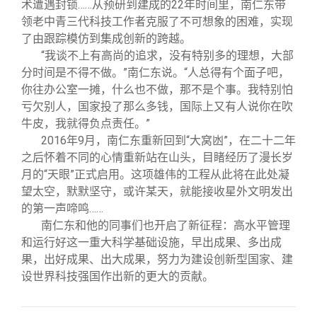
术遭遇封锁……从预研到建成的22年时间里，南仁东带
领老中青三代科技工作者克服了不可想象的困难，实现
了由跟踪模仿到集成创新的跨越。
“我谈不上有高尚的追求，没有特别多的理想，大部
分时间是不得不做。”南仁东说。“人总得有个面子吧，
你往办公室一摊，什么也不做，那不是个事。我特别怕
亏欠别人，国家投了那么多钱，国际上又有人说你在吹
牛皮，我就得负点责任。”
2016
年9月，南仁东重新回到“大窝凼”，在二十二年
之后怀着不同的心情重新站在山头，目睹经历了漫长岁
月的“天眼”正式启用。这项雄伟的工程从此将在此处凝
望太空，默默坚守，或许某天，就能接收星外文明发出
的第一声啼鸣……
南仁东和他的同事们也开启了新征程：高水平管理
和运行好这一重大科学基础设施，早出成果、多出成
果，出好成果、出大成果，努力为建设创新型国家、建
设世界科技强国作出新的更大的贡献。