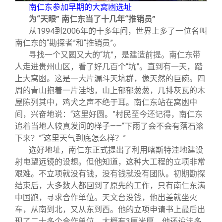
南仁东参加早期的大窝凼选址
为“天眼” 南仁东当了十几年“推销员”
从1994到2006年的十多年间，世界上多了一位名叫
南仁东的“勘探者”和“推销员”。
寻找一个又圆又大的“坑”，是建造前提。南仁东带
人走进贵州山区，看了好几百个“坑”。直到有一天，踏
上大窝凼。这是一大片漏斗天坑群，像天然的巨碗。四
周的青山抱着一片洼地，山上郁郁葱葱，几排灰瓦的木
屋陈列其中，鸡犬之声不绝于耳。南仁东站在窝凼中
间，兴奋地说：“这里好圆。”村民至今还记得，南仁东
追着当地人较真发问的样子——“下雨了会不会有落石滚
下来？”“这里天气到底怎么样？”
选好地址，南仁东正式提出了利用喀斯特洼地建设
射电望远镜的设想。但他知道，这种大工程的立项非常
艰难。不立项就没有钱，没有钱就没有团队。初期勘探
结束后，大多数人都回到了原先的工作，只有南仁东满
中国跑，寻求合作单位。天文台没钱，他出差就坐火
车，从南到北，又从东到西。他的立项申请书上最后出
现了二十多个合作单位，大概有3厘米厚。他还设法多