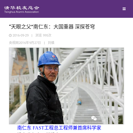
校友联络
回馈母校
地区联络
“天眼之父”南仁东：大国重器 深探苍穹
2016-09-29
|
浏览
995
次
央视网2016年9月27日
|
刘禛
媒体平台
年级联络
捐赠项目
百年清华
院系校友工作
捐赠新闻
《清华校友通讯》
校友服务
专业委员会
捐赠纪事
《水木清华》
清华人物
校友总会
兴趣群体
捐赠方法
我要订阅
清华故事
终身学习
关闭
西南联大校友会
义工计划
新媒体平台
青春风采
信息化服务
总会简介
南仁东 FAST工程总工程师兼首席科学家