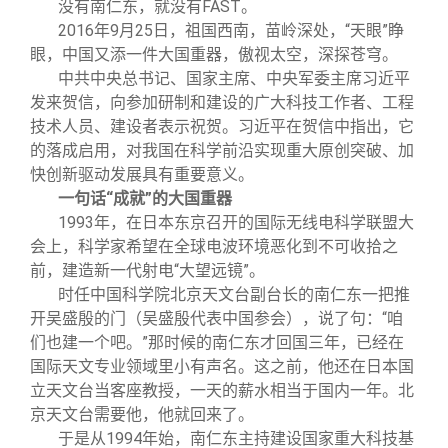
校友文苑
三创大赛
会长致辞
没有南仁东，就没有FAST。
2016
年9月25日，祖国西南，苗岭深处，“天眼”睁
眼，中国又添一件大国重器，傲视太空，深探苍穹。
校友讲坛
实用信息
总会章程
中共中央总书记、国家主席、中央军委主席习近平
发来贺信，向参加研制和建设的广大科技工作者、工程
技术人员、建设者表示祝贺。习近平在贺信中指出，它
校友视界
理事会名单
的落成启用，对我国在科学前沿实现重大原创突破、加
快创新驱动发展具有重要意义。
制度法规
一句话“成就”的大国重器
1993
年，在日本东京召开的国际无线电科学联盟大
会上，科学家希望在全球电波环境恶化到不可收拾之
联系我们
前，建造新一代射电“大望远镜”。
时任中国科学院北京天文台副台长的南仁东一把推
开吴盛殷的门（吴盛殷代表中国参会），说了句：“咱
们也建一个吧。”那时候的南仁东才回国三年，已经在
国际天文专业领域里小有声名。这之前，他还在日本国
立天文台当客座教授，一天的薪水相当于国内一年。北
京天文台需要他，他就回来了。
于是从1994年始，南仁东主持建设国家重大科技基