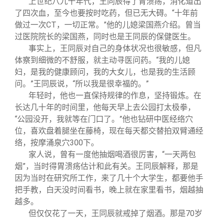
上世纪八九十年代，王同辰得了胃溃疡，消化道出
了四次血，至今也要按时吃药，但已无大碍。“十年前
做过一次CT，一切正常。”他的儿媳梁国燕介绍。曾当
过医院院长的梁国燕，同时也是王同辰的保健医生。
事实上，王同辰对自己的身体状况也很敏感，但凡
体察到细微的不舒服，就主动寻医问药。“我的儿媳
妇，是我的健康顾问，我的大女儿，也是我的生活顾
问。”王同辰说，“所以我是很幸福的。”
年轻时，他也一直保持规律的作息，坚持锻炼。在
长达几十年的时间里，他每天早上去公园打太极拳，
“公园没开，我就等在门口了。”他也钻研中医经络穴
位，喜欢盘着腿坐在藤椅，现在每天都交替拍双臂通经
络，按摩涌泉穴300下。
家人说，曾有一度他抽烟喝酒很厉害，“一天两包
烟”，当时得胃溃疡估计和此有关。王同辰解释，那是
因为当时在研究所工作，来了几十个大学生，都要他手
把手教，白天没时间看书，晚上就在家里看书，烟越抽
越多。
但仅仅花了一天，王同辰就戒掉了烟酒。那是70岁