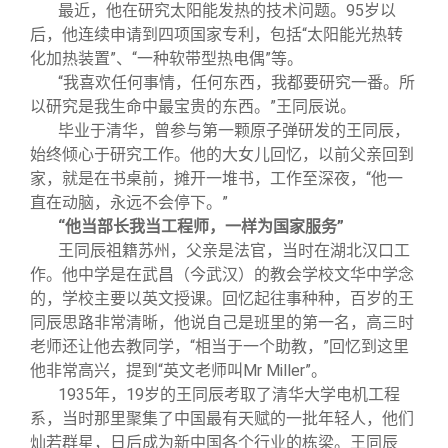
最近，他在研究太阳能发热的技术问题。95岁以
后，他连续申请到四项国家专利，包括“太阳能光热转
化加热装置”、“一种软带型热电偶”等。
“我喜欢任何事情，任何东西，我都要研究一番。所
以研究是我生命中最宝贵的东西。”王同辰说。
毕业于清华，曾参与第一颗原子弹研发的王同辰，
始终倾心于研究工作。他的大女儿回忆，以前父亲回到
家，就是在书桌前，摊开一堆书，工作至深夜，“他一
直在动脑，永远不会停下。”
“他当部长我当工程师，一样为国家服务”
王同辰祖籍苏州，父亲是法官，当时在湖北汉口工
作。他中学是在武昌（今武汉）的教会学校文华中学念
的，学校主要以英文授课。回忆起往事种种，百岁的王
同辰思路非常清晰，他说自己是班里的第一名，高三时
老师还让他去教同学，“相当于一个助教，”回忆到这里
他非常高兴，提到“英文老师叫Mr Miller”。
1935
年，19岁的王同辰考取了清华大学电机工程
系，当时那里聚集了中国最有天赋的一批年轻人，他们
灿若群星，日后成为新中国各个行业的栋梁。王同辰