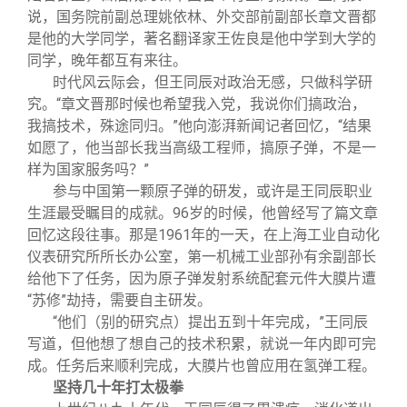
说，国务院前副总理姚依林、外交部前副部长章文晋都
是他的大学同学，著名翻译家王佐良是他中学到大学的
同学，晚年都互有来往。
时代风云际会，但王同辰对政治无感，只做科学研
究。“章文晋那时候也希望我入党，我说你们搞政治，
我搞技术，殊途同归。”他向澎湃新闻记者回忆，“结果
如愿了，他当部长我当高级工程师，搞原子弹，不是一
样为国家服务吗？”
参与中国第一颗原子弹的研发，或许是王同辰职业
生涯最受瞩目的成就。96岁的时候，他曾经写了篇文章
回忆这段往事。那是1961年的一天，在上海工业自动化
仪表研究所所长办公室，第一机械工业部孙有余副部长
给他下了任务，因为原子弹发射系统配套元件大膜片遭
“苏修”劫持，需要自主研发。
“他们（别的研究点）提出五到十年完成，”王同辰
写道，但他想了想自己的技术积累，就说一年内即可完
成。任务后来顺利完成，大膜片也曾应用在氢弹工程。
坚持几十年打太极拳