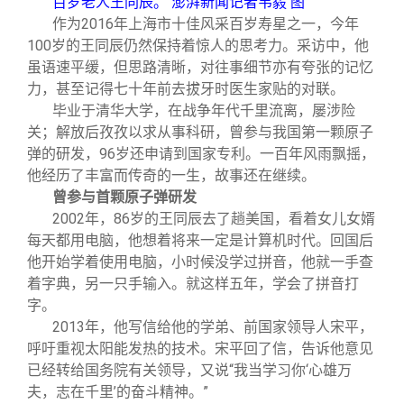
百岁老人王同辰。 澎湃新闻记者韦毅 图
校友文苑
三创大赛
会长致辞
作为2016年上海市十佳风采百岁寿星之一，今年
100岁的王同辰仍然保持着惊人的思考力。采访中，他
校友讲坛
实用信息
总会章程
虽语速平缓，但思路清晰，对往事细节亦有夸张的记忆
力，甚至记得七十年前去拔牙时医生家贴的对联。
毕业于清华大学，在战争年代千里流离，屡涉险
校友视界
理事会名单
关；解放后孜孜以求从事科研，曾参与我国第一颗原子
弹的研发，96岁还申请到国家专利。一百年风雨飘摇，
制度法规
他经历了丰富而传奇的一生，故事还在继续。
曾参与首颗原子弹研发
2002
年，86岁的王同辰去了趟美国，看着女儿女婿
联系我们
每天都用电脑，他想着将来一定是计算机时代。回国后
他开始学着使用电脑，小时候没学过拼音，他就一手查
着字典，另一只手输入。就这样五年，学会了拼音打
字。
2013
年，他写信给他的学弟、前国家领导人宋平，
呼吁重视太阳能发热的技术。宋平回了信，告诉他意见
已经转给国务院有关领导，又说“我当学习你‘心雄万
夫，志在千里’的奋斗精神。”