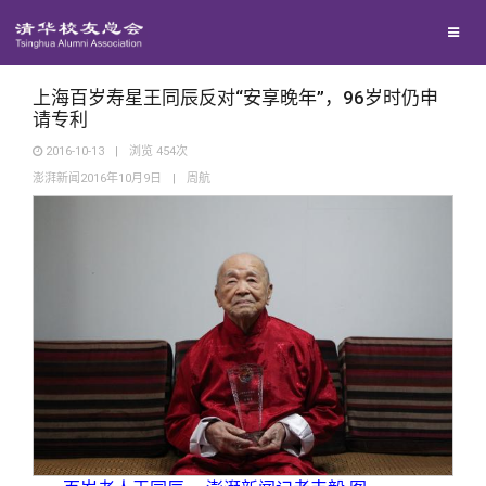
校友联络
回馈母校
地区联络
上海百岁寿星王同辰反对“安享晚年”，96岁时仍申
请专利
2016-10-13
|
浏览
454
次
媒体平台
年级联络
捐赠项目
澎湃新闻2016年10月9日
|
周航
百年清华
院系校友工作
捐赠新闻
《清华校友通讯》
校友服务
专业委员会
捐赠纪事
《水木清华》
清华人物
校友总会
兴趣群体
捐赠方法
我要订阅
清华故事
终身学习
关闭
西南联大校友会
义工计划
新媒体平台
青春风采
信息化服务
总会简介