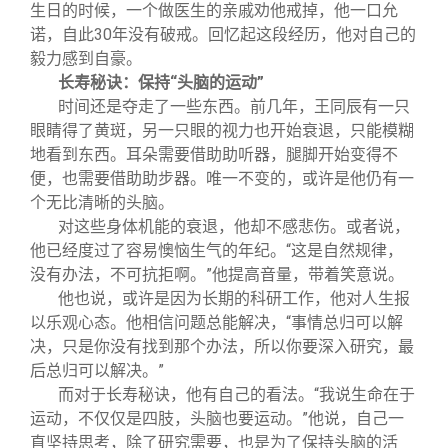
生日的时候，一个做医生的亲戚劝他戒掉，他一口允
诺，自此30年没有破戒。回忆起这段经历，他对自己的
毅力感到自豪。
长寿秘诀：保持“头脑的运动”
时间还是夺走了一些东西。前几年，王同辰有一只
眼睛得了黄斑，另一只眼的视力也开始衰退，只能模糊
地看到东西。耳朵需要借助助听器，腿脚开始变得不
便，也需要借助助步器。唯一不变的，或许是他仍有一
个无比清晰的头脑。
对这些身体机能的衰退，他却不感悲伤。或者说，
他已经度过了容易懊恼生气的年纪。“这是自然规律，
没有办法，不可抗拒啊。”他提高音量，带着笑意说。
他也说，或许是因为长期的科研工作，他对人生报
以乐观心态。他相信问题总能解决，“事情总归可以解
决，只是你没有找到那个办法，所以你要深入研究，最
后总归可以解决。”
而对于长寿秘诀，他有自己的看法。“我说生命在于
运动，不仅仅是四肢，头脑也要运动。”他说，自己一
直坚持思考，除了研究需要，也是为了保持头脑的活