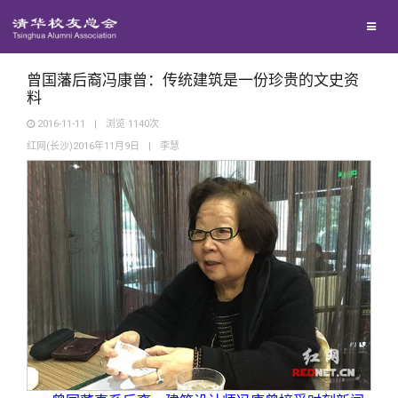
校友联络
回馈母校
地区联络
曾国藩后裔冯康曾：传统建筑是一份珍贵的文史资
料
2016-11-11
|
浏览
1140
次
媒体平台
年级联络
捐赠项目
红网(长沙)2016年11月9日
|
李慧
百年清华
院系校友工作
捐赠新闻
《清华校友通讯》
校友服务
专业委员会
捐赠纪事
《水木清华》
清华人物
校友总会
兴趣群体
捐赠方法
我要订阅
清华故事
终身学习
关闭
西南联大校友会
义工计划
新媒体平台
青春风采
信息化服务
总会简介