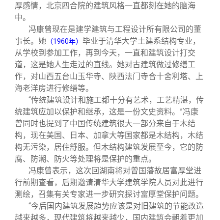
厚感情，北京四合院的建筑风格一直都刻在她的脑海
中。
冯康曾现在是建学建筑与工程设计所有限公司的董
事长。她
毕业于清华大学土建系结构专业，
（1960年）
从学校到参加工作，再到今天，一直和建筑设计打交
道，这是她人生走过的直线。她对古建筑做过修缮工
作，对山西五台山玉华寺、陕西法门寺合十舍利塔、上
海老洋房进行修缮等。
“传统建筑设计和施工都十分有艺术，工艺精湛，传
统建筑应加以保护和继承，这是一份文史资料。”冯康
曾同时也提到了中国传统建筑很大一部分来自于木结
构，现在美国、日本、加拿大等国家都是木结构，木结
构无污染，居住舒服。但木结构建筑发展至今，它的防
腐、防潮、防火等处理将是保护的重点。
冯康曾表示，这次回湖南将对曾国藩故居富厚堂进
行前期查看，后期邀请清华大学建筑学院人员对此进行
测绘，召集有关专家进一步研究探讨富厚堂保护问题。
“今后国内建筑发展趋势应该是对旧建筑的节能改造
越来越多，现代建筑将越来越少，国内建筑会朝着更加