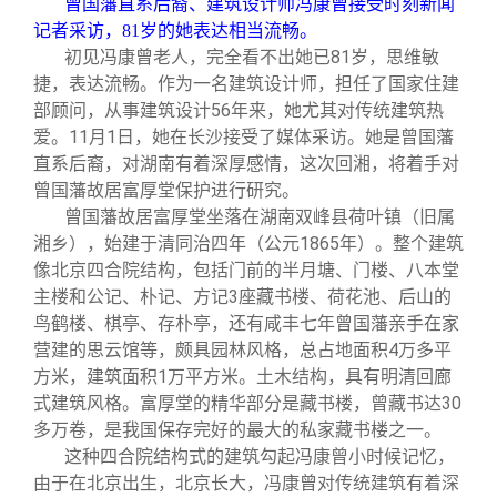
曾国藩直系后裔、建筑设计师冯康曾接受时刻新闻
校友文苑
三创大赛
会长致辞
记者采访，81岁的她表达相当流畅。
初见冯康曾老人，完全看不出她已81岁，思维敏
校友讲坛
实用信息
总会章程
捷，表达流畅。作为一名建筑设计师，担任了国家住建
部顾问，从事建筑设计56年来，她尤其对传统建筑热
爱。11月1日，她在长沙接受了媒体采访。她是曾国藩
校友视界
理事会名单
直系后裔，对湖南有着深厚感情，这次回湘，将着手对
曾国藩故居富厚堂保护进行研究。
制度法规
曾国藩故居富厚堂坐落在湖南双峰县荷叶镇（旧属
湘乡），始建于清同治四年（公元1865年）。整个建筑
像北京四合院结构，包括门前的半月塘、门楼、八本堂
联系我们
主楼和公记、朴记、方记3座藏书楼、荷花池、后山的
鸟鹤楼、棋亭、存朴亭，还有咸丰七年曾国藩亲手在家
营建的思云馆等，颇具园林风格，总占地面积4万多平
方米，建筑面积1万平方米。土木结构，具有明清回廊
式建筑风格。富厚堂的精华部分是藏书楼，曾藏书达30
多万卷，是我国保存完好的最大的私家藏书楼之一。
这种四合院结构式的建筑勾起冯康曾小时候记忆，
由于在北京出生，北京长大，冯康曾对传统建筑有着深