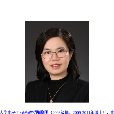
大学电子工程系教授
陶晓明
（
2003
级博、
2009-2011
年博士后，