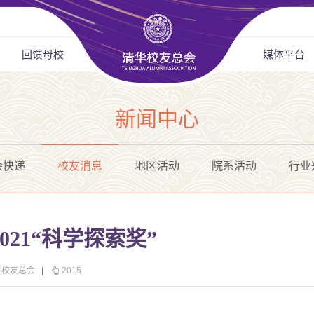
回馈母校
媒体平台
新闻中心
会快递
校友消息
地区活动
院系活动
行业
021“科学探索奖”
、校友总会
|
2015