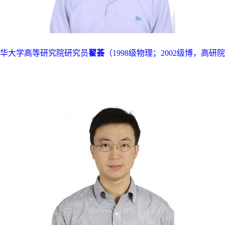
华大学高等研究院研究员
翟荟
（
1998
级物理；
2002
级博，高研院