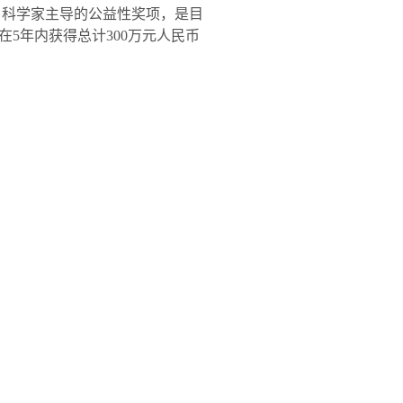
、科学家主导的公益性奖项，是目
在
5
年内获得总计
300
万元人民币