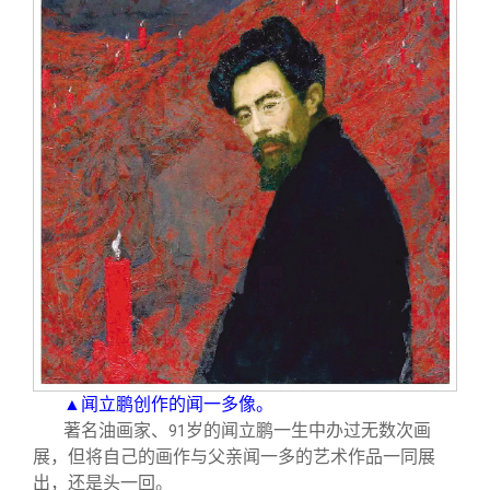
▲闻立鹏创作的闻一多像。
著名油画家、
岁的闻立鹏一生中办过无数次画
91
展，但将自己的画作与父亲闻一多的艺术作品一同展
出，还是头一回。