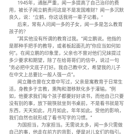
1945
年，通胀严重，闻一多提高了自己治印的费
用，被长子闻立鹤责问这是不是发国难财？闻一多沉默
良久，说：
立鹤，你这话我将一辈子记着。
“
”
后来，常有人问闻一多的子女，闻一多是怎么教育
孩子的？
“其实他没有所谓的教育过我。”闻立鹏说。他指的
是那种手把手的教导，或者板起面孔的“你应当如何如
何”。在闻立鹏的印象里，父亲也不曾对他们兄妹提过
多少要求和期望，除了在给哥哥们的信中，说过一句
“务必把中文底子打好。我自己教中文，希望我的儿子
在中文上总要比一般人强一点”。
闻立雕也曾在文章中写过，父亲是寓教育于日常生
活，身教多于言教，熏陶和潜移默化多于灌输。“例
如，他要求我们每个孩子都要好好读书，而他自己只要
没有别的事，放下碗筷就坐到书桌前，不是看书就是写
东西，天天如此，月月如此，年年如此。受他的影响，
我们自然也就形成了看书写字的习惯。”
为国担当，为家担当。无需说太多，闻一多只需做
自己的事，他走在前方的背影，便是对儿女们的指引。