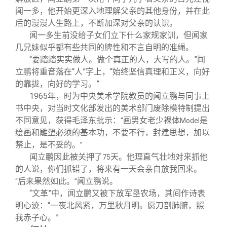
闻一多，他开始更深入地理解父亲的其他身份，并在此
后的漫漫人生路上，不断加深对父亲的认识。
闻一多生前没给子女们立下什么家规家训，但闻家
几兄妹似乎都有些共同的脾性和不言自明的准绳。
“要踏踏实实做人。做个真正的人，大写的人。”闻
立鹏将重音落在“人”字上，“始终坚信真理和正义，向好
的靠拢，向好的学习。”
1965
年，时为中央美术学院教员的闻立鹏与同事上
书中央，对当时文化部发出的美术部门废除模特制提出
不同意见，获得毛泽东批示：
画男女老少裸体
是
“
Model
绘画和雕塑必须的基本功，不要不行，封建思想，加以
禁止，是不妥的。
”
闻立鹏因此被关押了
天。他理直气壮地对来抓他
75
的人说，你们抓错了，将来有一天会亲自放我回来。
后来果然如此。
闻立鹏说。
“
”
“文革”中，闻立鹏又被下放军垦农场，其间作诗表
明心迹：“一夜北风紧，万里秋月明。愿刀剖肺腑，照
我赤子心。”