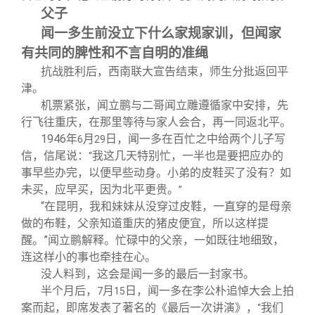
父子
闻一多生前没立下什么家规家训，但闻家
有共同的脾性和不言自明的准绳
抗战胜利后，西南联大宣告结束，师生分批返回平
津。
机票紧张，闻立鹏与二哥闻立雕遵循家中安排，先
行飞往重庆，在那里等待与家人会合，再一同返北平。
1946
年
月
日，闻一多在百忙之中给两个儿子写
6
29
信，信尾说：
我这几天特别忙，一半也是要把应办的
“
事早些办完，以便早些动身。小弟的皮鞋买了没有？如
未买，应早买，因为北平更贵。
”
“在昆明，我和妹妹从没穿过皮鞋，一直穿的是母亲
做的布鞋，父亲知道重庆的猪皮便宜，所以这样提
醒。”闻立鹏解释。忙碌中的父亲，一如既往地细致，
连这样小的事也牵挂在心。
没人料到，这会是闻一多的最后一封家书。
半个月后，
月
日，闻一多在李公朴追悼大会上拍
7
15
案而起，即席发表了著名的《最后一次讲演》，
我们
“