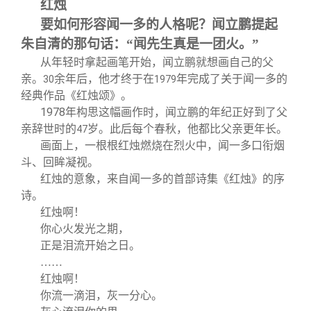
红烛
要如何形容闻一多的人格呢？闻立鹏提起
朱自清的那句话：“闻先生真是一团火。”
从年轻时拿起画笔开始，闻立鹏就想画自己的父
亲。
余年后，他才终于在
年完成了关于闻一多的
30
1979
经典作品《红烛颂》。
1978
年构思这幅画作时，闻立鹏的年纪正好到了父
亲辞世时的
岁。此后每个春秋，他都比父亲更年长。
47
画面上，一根根红烛燃烧在烈火中，闻一多口衔烟
斗、回眸凝视。
红烛的意象，来自闻一多的首部诗集《红烛》的序
诗。
红烛啊！
你心火发光之期，
正是泪流开始之日。
……
红烛啊！
你流一滴泪，灰一分心。