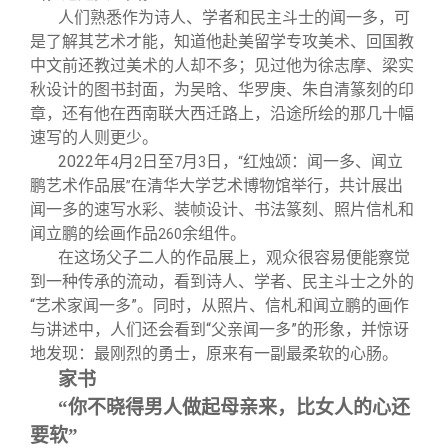
人们熟悉作为诗人、学者和民主斗士的闻一多，可
是了解其艺术才能，知道他赴美留学专攻美术、回国教
中文前还教过美术的人却不多；见过他为徐志摩、梁实
秋设计的图书封面，为吴晗、华罗庚、朱自清篆刻的印
章，还有他在西南联大西迁路上，沿途所绘的那几十幅
速写的人则更少。
2022
年
月
日至
月
日，
红烛颂：闻一多、闻立
4
2
7
3
“
鹏艺术作品展
在清华大学艺术博物馆举行，共计展出
”
闻一多的速写水彩、装帧设计、书法篆刻、照片信札和
闻立鹏的绘画作品
余组件。
260
在这场父子二人的作品展上，观众很容易便能察觉
到一种传承的流动，看到诗人、学者、民主斗士之外的
“艺术家闻一多”。同时，从照片、信札和闻立鹏的画作
与讲述中，人们还会看到“父亲闻一多”的形象，并惊讶
地发现：最刚烈的勇士，原来有一副最柔软的心肠。
家书
“你不晓得男人做起母亲来，比女人的心还
要软”