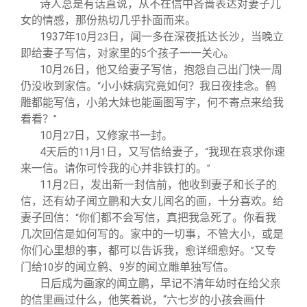
诗人总是有话直说，从不在信中吝啬表达对妻子儿
女的情感，那份热切几乎扑面而来。
1937
年
月
日，闻一多在深夜抵达长沙，当晚立
10
23
即给妻子写信，对家里的
个孩子一一关心。
5
10
月
日，他又给妻子写信，抱怨自己出门快一周
26
仍没收到家信。
小小妹病究竟如何？我日夜挂念。鹤
“
雕都能写信，小弟大妹也能画图写字，何不寄点来给我
看看？
”
10
月
日，又修家书一封。
27
4
天后的
月
日，又写信给妻子，
我现在哀求你速
11
1
“
来一信。请你可怜我的心并非铁打的。
”
11
月
日，发出新一封信前，他收到妻子和长子的
2
信，还有幼子闻立鹏和大女儿闻名的画，十分喜欢。给
妻子回信：
你们都不会写信，真把我急死了。你看我
“
几次回信是如何写的。家中的一切事，不管大小，或是
你们心里想的事，都可以告诉我，愈详细愈好。
又专
”
门给
岁的闻立鹤、
岁的闻立雕单独写信。
10
9
日后成为画家的闻立鹏，早记不清年幼时在给父亲
的信里画过什么，他笑着说，“六七岁的小孩会画什