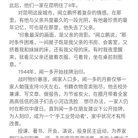
此后，他们一家在昆明住了
年。
8
对昆明这座城市，闻立鹏怀着复杂的情感。在那
里，有他与父亲共度最久的一段光阴，有他最珍贵的童
年记忆，可也是在那里，他失去了父亲。
“印象最深的画面，是父亲的背影。”闻立鹏说，“那
时条件困难，一间屋子既是我父亲的书房、会客室，又
挤着我和妹妹的床，还有我父母的床。有时我夜里醒
来，就看见父亲还披着衣服、弓着背，坐在桌前刻图
章。”
1944
年，闻一多开始挂牌治印。
战时物价暴涨，闻家人口多，闻一多的月薪仅够一
家人勉强支持
天左右。书籍衣物变卖殆尽，他去校外
10
兼课、写文章、做报告，为节省炭火，在腊月带着全家
高高低低的孩子们去小河边洗脸
想尽办法，一家人仍
……
时在断炊中度日。直到闻一多在朋友建议下公开挂牌，
为人刻印，成为一个
手工业劳动者
，家中状况才有所
“
”
改善。
授课、著书、开会、演说，投身民主运动，为养家