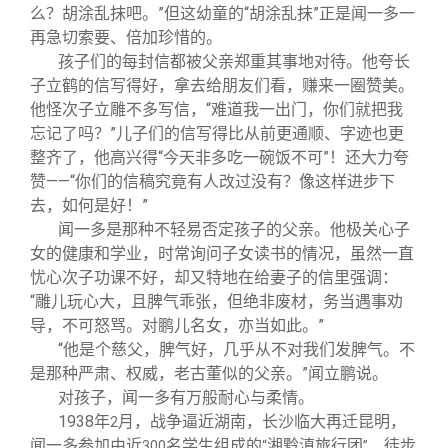
么？胡涂乱抹吧。”但这幼童的“胡涂乱抹”正是闻一多一
再急切索要、倍加珍惜的。
孩子们的每封信都被父亲郑重其事地对待。他夸长
子立鹤的信写得好，拿去给朋友们看，赚来一圈赞美。
他怪次子立雕不多写信，“难道我一出门，你们就把我
忘记了吗？”儿子们的信写得比从前更通顺、字迹也更
整齐了，他高兴得“今天非多吃一碗饭不可”！还大力夸
赞——“你们的信稿究竟有人改过没有？像这样进步下
去，如何是好！”
闻一多是那种不轻易否定孩子的父亲。他极关心子
女的健康和学业，时常询问子女读书的情况，虽然一直
忧心次子功课不好，却又特地在给妻子的信里强调：
“雕儿玩心大，且脾气乖张，但绝非废材，务当遇事劝
导，不可怒骂。对鹏儿名女，亦当如此。”
“他是个慈父，脾气好，几乎从不对我们发脾气。不
是那种严肃、权威，老古董似的父亲。”闻立鹏说。
对孩子，闻一多有万般耐心与柔情。
1938
年
月，战争逼近湖南，长沙临大再迁昆明，
2
闻一多参加由近
名学生组成的
湘黔滇旅行团
，徒步
300
“
”