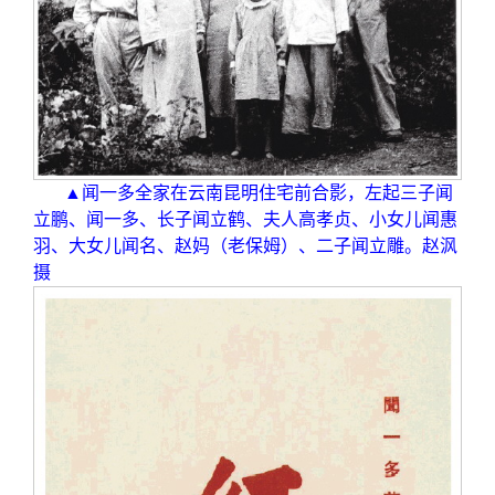
校友文苑
三创大赛
会长致辞
校友讲坛
实用信息
总会章程
校友视界
理事会名单
▲闻一多全家在云南昆明住宅前合影，左起三子闻
制度法规
立鹏、闻一多、长子闻立鹤、夫人高孝贞、小女儿闻惠
羽、大女儿闻名、赵妈（老保姆）、二子闻立雕。赵沨
摄
联系我们