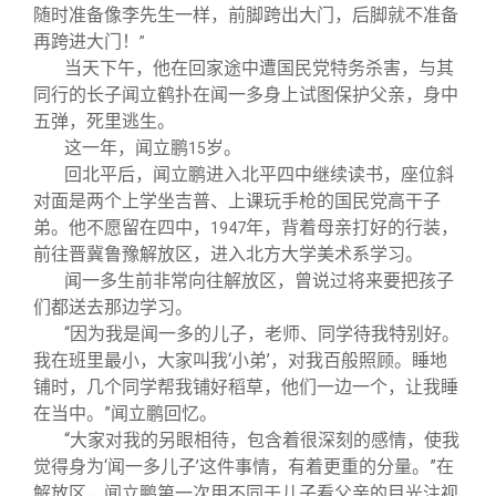
随时准备像李先生一样，前脚跨出大门，后脚就不准备
再跨进大门！
”
当天下午，他在回家途中遭国民党特务杀害，与其
同行的长子闻立鹤扑在闻一多身上试图保护父亲，身中
五弹，死里逃生。
这一年，闻立鹏
岁。
15
回北平后，闻立鹏进入北平四中继续读书，座位斜
对面是两个上学坐吉普、上课玩手枪的国民党高干子
弟。他不愿留在四中，
年，背着母亲打好的行装，
1947
前往晋冀鲁豫解放区，进入北方大学美术系学习。
闻一多生前非常向往解放区，曾说过将来要把孩子
们都送去那边学习。
“因为我是闻一多的儿子，老师、同学待我特别好。
我在班里最小，大家叫我‘小弟’，对我百般照顾。睡地
铺时，几个同学帮我铺好稻草，他们一边一个，让我睡
在当中。”闻立鹏回忆。
“大家对我的另眼相待，包含着很深刻的感情，使我
觉得身为‘闻一多儿子’这件事情，有着更重的分量。”在
解放区，闻立鹏第一次用不同于儿子看父亲的目光注视