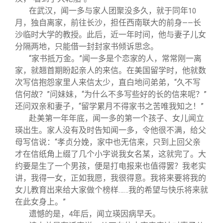
在武汉，闻一多与家人团聚没多久，就于同年
10
月，独自离家，前往长沙，担任西南联大的前身
长
——
沙临时大学的教授。此后，近一年时间，他与妻子儿女
分隔两地，只能借一封封家书倾诉思念。
“家书抵万金。”闻一多是个恋家的人，常常刚一离
家，就翘首期盼起亲人的来信。在美国留学时，他就数
次写信抱怨家里人来信太少，直白地问弟弟，“久不写
信何故？”问妹妹，“为什么不多写些好的长的信来呢？”
还问双亲和妻子，“留学累月不得家书之苦唯我知之！”
赴美第一年年底，闻一多的第一个孩子、女儿闻立
瑛出生。家人没有及时告知闻一多，令他很不满，给父
母写信说：“孝贞分娩，家中也无信来，只到上回父亲
才在信纸角上缀了几个小字说我女名某，这就完了。大
约要是生了一个男孩，便是打电报来也值得罢？我老实
讲，我得一女，正如我愿，我很得意。我将来要将我的
女儿教育出来给大家做个榜样……我的希望与快乐将来就
在此女身上。”
遗憾的是，
年后，闻立瑛因病早夭。
4