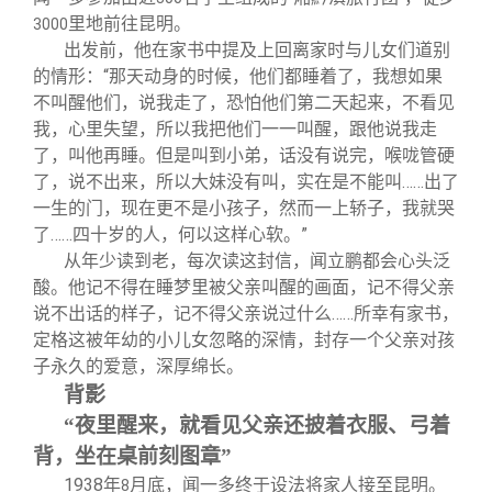
里地前往昆明。
3000
出发前，他在家书中提及上回离家时与儿女们道别
的情形：“那天动身的时候，他们都睡着了，我想如果
不叫醒他们，说我走了，恐怕他们第二天起来，不看见
我，心里失望，所以我把他们一一叫醒，跟他说我走
了，叫他再睡。但是叫到小弟，话没有说完，喉咙管硬
了，说不出来，所以大妹没有叫，实在是不能叫……出了
一生的门，现在更不是小孩子，然而一上轿子，我就哭
了……四十岁的人，何以这样心软。”
从年少读到老，每次读这封信，闻立鹏都会心头泛
酸。他记不得在睡梦里被父亲叫醒的画面，记不得父亲
说不出话的样子，记不得父亲说过什么……所幸有家书，
定格这被年幼的小儿女忽略的深情，封存一个父亲对孩
子永久的爱意，深厚绵长。
背影
“夜里醒来，就看见父亲还披着衣服、弓着
背，坐在桌前刻图章”
1938
年
月底，闻一多终于设法将家人接至昆明。
8