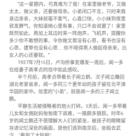
“这一星期内，可真难为了我！在家里做老爷，又做
太太，做父亲，还要做母亲。小弟闭口不言，只时来我
身边亲亲，大妹就毫不客气，心直口快，小小妹到夜里
就发脾气，你知道她心里有事，只口不会说罢了！家里
既然如此，再加上耳边时来一阵炮声，飞机声，提醒你
多少你不敢想的事，令你做文章没有心思，看书也没有
心思，拔草也没有心思……你不晓得男人做起母亲来，比
女人的心还要软。”
1937
年
月
日，卢沟桥事变爆发一周后，闻一多
7
15
在给妻子高孝贞的信中如此感叹。
半个月前，高孝贞带着长子闻立鹤、次子闻立雕回
湖北老家省亲，闻一多同三个更年幼的孩子留在北平清
华园的家中。信里的“小弟”，就是闻一多的三子闻立
鹏。
平静生活被侵略者的炮火打碎。
天后，闻一多带着
3
儿女和女佣赵妈匆匆南下逃难，一路颇多狼狈。时年
6
岁的闻立鹏还不很理解大人们的紧张，被孩子的眼睛留
存进记忆深处的画面，是他们逃到南京后，坐船去武
汉，
看到了大轮船
。
“
”