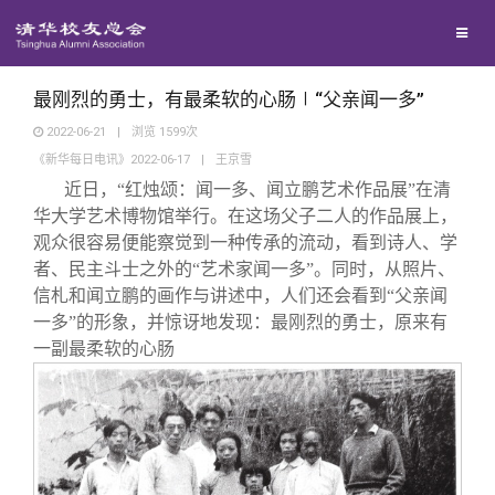
校友联络
回馈母校
地区联络
最刚烈的勇士，有最柔软的心肠∣“父亲闻一多”
2022-06-21
|
浏览
1599
次
《新华每日电讯》2022-06-17
|
王京雪
媒体平台
年级联络
捐赠项目
近日，“红烛颂：闻一多、闻立鹏艺术作品展”在清
华大学艺术博物馆举行。在这场父子二人的作品展上，
百年清华
院系校友工作
捐赠新闻
《清华校友通讯》
观众很容易便能察觉到一种传承的流动，看到诗人、学
者、民主斗士之外的“艺术家闻一多”。同时，从照片、
信札和闻立鹏的画作与讲述中，人们还会看到“父亲闻
校友服务
专业委员会
捐赠纪事
《水木清华》
清华人物
一多”的形象，并惊讶地发现：最刚烈的勇士，原来有
一副最柔软的心肠
校友总会
兴趣群体
捐赠方法
我要订阅
清华故事
终身学习
关闭
西南联大校友会
义工计划
新媒体平台
青春风采
信息化服务
总会简介