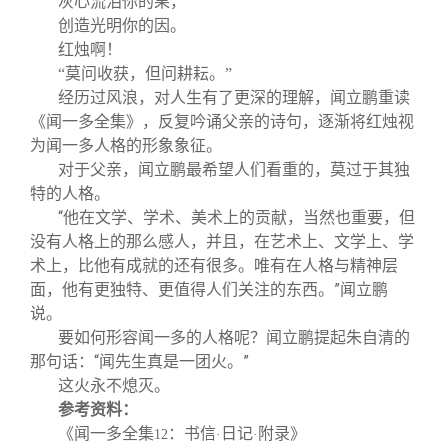
灰心流泪你的果，
创造光明你的因。
红烛啊！
“莫问收获，但问耕耘。”
经历过风浪，对人生有了更深的理解，闻立鹏重读
《闻一多全集》，反复吟诵父亲的诗句，逐渐将红烛视
为闻一多人格的形象象征。
对于父亲，闻立鹏最希望人们看重的，莫过于其独
特的人格。
“他在文学、学术、美术上的贡献，当然也重要，但
没有人格上的那么感人，并且，在艺术上、文学上、学
术上，比他有成就的还有很多。唯有在人格与精神层
面，他有更独特、更值得人们关注的东西。”闻立鹏
说。
要如何形容闻一多的人格呢？闻立鹏提起朱自清的
那句话：“闻先生真是一团火。”
这火永不熄灭。
参考资料：
《闻一多全集
：书信
日记
附录》
12
·
·