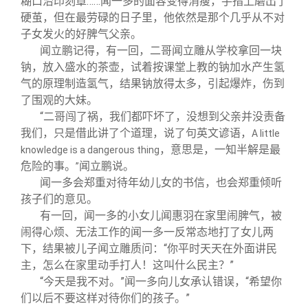
糊口治印刻章……闻一多的面容变得消瘦，手指上磨出了
硬茧，但在最劳碌的日子里，他依然是那个几乎从不对
子女发火的好脾气父亲。
闻立鹏记得，有一回，二哥闻立雕从学校拿回一块
钠，放入盛水的茶壶，试着按课堂上教的钠加水产生氢
气的原理制造氢气，结果钠放得太多，引起爆炸，伤到
了围观的大妹。
“二哥闯了祸，我们都吓坏了，没想到父亲并没责备
我们，只是借此讲了个道理，说了句英文谚语，
A little
，意思是，一知半解是最
knowledge is a dangerous thing
危险的事。
闻立鹏说。
”
闻一多会郑重对待年幼儿女的书信，也会郑重倾听
孩子们的意见。
有一回，闻一多的小女儿闻惠羽在家里闹脾气，被
闹得心烦、无法工作的闻一多一反常态地打了女儿两
下，结果被儿子闻立雕质问：“你平时天天在外面讲民
主，怎么在家里动手打人！这叫什么民主？”
“今天是我不对。”闻一多向儿女承认错误，“希望你
们以后不要这样对待你们的孩子。”