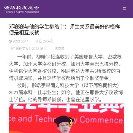
校友联络
回馈母校
地区联络
邓巍巍与他的学生柳皓宇：师生关系最美好的模样
便是相互成就
2022-08-11
|
浏览
2286
次
媒体平台
年级联络
捐赠项目
《中国科学报》2022-08-11
|
沈春蕾
一年前，柳皓宇接连收到了美国耶鲁大学、密歇根
百年清华
院系校友工作
捐赠新闻
《清华校友通讯》
大学、加州大学洛杉矶分校、加州大学圣巴巴拉分校、
伊利诺伊大学香槟分校、明尼苏达大学共
所高校的直
6
博录取通知，并且这些学校都给出了全额奖学金。
校友服务
专业委员会
捐赠纪事
《水木清华》
清华人物
彼时，柳皓宇是南方科技大学（以下简称南科大）
届本科十佳毕业生；如今，他正在耶鲁大学攻读博
2021
校友总会
兴趣群体
捐赠方法
我要订阅
清华故事
终身学习
士学位。他的导师邓巍巍，也曾在这里求学。
关闭
西南联大校友会
义工计划
新媒体平台
青春风采
信息化服务
总会简介