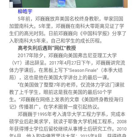
柳皓宇
5
年前，邓巍巍放弃美国名校终身教职，举家回国
加盟南科大。
年里，邓巍巍在南科大零距离见证了学
5
生们的高光时刻。日前邓巍巍向《中国科学报》分享了
入职南科大
年来，自己和学生的成长历程。
5
高考失利后遇到“网红”教授
2017
年除夕，邓巍巍向美国弗吉尼亚理工大学
（
）递出辞呈。
年
月
日下午，邓巍巍讲完流
VT
2017
4
27
体力学课后，在黑板上写下
（本季大结
“Season Finale”
局），这也是他在美国大学讲台上的最后一课。
“在美国做了整整
年的老师，仅流体力学这门课就
7
教了上千学生，眼前这是我在美国的最后
个学
50
生。
邓巍巍在网络上发表的文章《美国终身教授海归
”
记》传播甚广，在学术圈曾一度引起热议。
邓巍巍于
年考入清华大学工程力学系，完成本
1995
硕学业后赴美求学，就读于耶鲁大学机械工程系，
2008
年获得博士学位后留校继续从事博士后研究工作。
2010
年
月，他入职中佛罗里达大学；
年
月，获得终身
6
2015
8