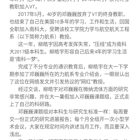
教职加入
。
VT
2017
年
月，
岁的邓巍巍放弃了
的终身教职，
5
40
VT
也结束了自己在美国
多年的学习、工作和生活，回国
10
全职加入南科大，受聘该校工学院力学与航空航天工程
系（以下简称力航系）教授。
这一年，柳皓宇因高考发挥失常，“压线”成为南科
大
级本科生。柳皓宇形容自己后来
年的学习生活
2017
4
是
南科一梦
。
“
”
完成了不分专业的通识教育后，柳皓宇在大一下学
期参加了邓巍巍所在的力航系专业介绍会，一眼就认出
了这位在网络发文并引发热议的“网红”教授。
经过交谈，柳皓宇对邓巍巍在微纳流体方面的研究
非常感兴趣，并在大一暑假加入邓巍巍课题组，正式走
上了自己的科研路。
邓巍巍课题组对本科生与研究生标准一样：每周要
交一份正式的研究进展报告；每个月全组开一次小型学
术会议，大家在规定时间内讲述当月工作，而且要深入
浅出。