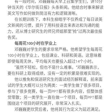
有一段时间，邓巍巍每天早上召集学生们，讲
分
10
钟当天的《华尔街日报》头条新闻。他结合时事来解读
英文写作如何做到简洁有力和逻辑清晰。
在长期训练下，本科生柳皓宇不仅养成了每日读英
文新闻的习惯，提升了用科技语言来表达和沟通的能
力，还从博士研究生的师兄师姐那里“抢”过两次最佳报
告奖。
每周花
小时在学业上
100
邓巍巍对学生的要求非常严格。他希望学生每周花
小时在学业上，包括课业、科研和英语。这意味着
100
即使每周无休，平均每天也要投入超过
个小时。
14
“虽然不轻松，但也不是什么难事。”邓巍巍表示，
要在科研上取得成绩，没有一定的积累是很难实现的。
他以推免和保送研究生的面试经历解释道，前来面
试的学生大概可以分为两类：一类学生做了很多项目，
参与了很多竞赛，每一页
都有很多内容，但整体感
PPT
觉零散；另一类学生一直在做一个项目，每页
都是
PPT
围绕这个项目的研究展开，非常深入扎实。
邓巍巍更欣赏后者，他将其行为定义为延迟满足。