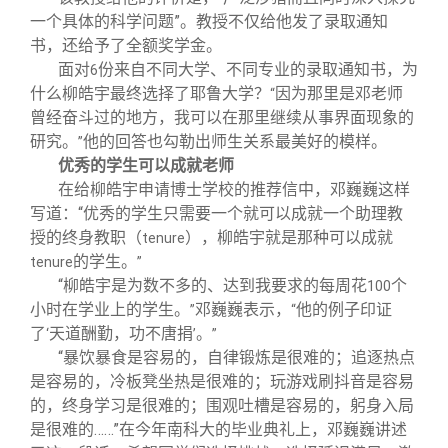
一个具体的科学问题”。教授不仅给他发了录取通知
书，还给予了全额奖学金。
面对
份来自不同大学、不同专业的录取通知书，为
6
什么柳皓宇最终选择了耶鲁大学？
因为那里是邓老师
“
曾经奋斗过的地方，我可以在那里继续从事界面现象的
研究。
他的回答也勾勒出师生关系最美好的模样。
”
优秀的学生可以成就老师
在给柳皓宇申请博士学校的推荐信中，邓巍巍这样
写道：“优秀的学生只需要一个就可以成就一个助理教
授的终身教职（
），柳皓宇就是那种可以成就
tenure
的学生。
tenure
”
“柳皓宇是为数不多的、达到我要求的每周花
个
100
小时在学业上的学生。
邓巍巍表示，
他的例子印证
”
“
了
天道酬勤，功不唐捐
。
‘
’
”
“暴饮暴食是容易的，自律锻炼是很难的；追逐热点
是容易的，冷板凳坐热是很难的；玩游戏刷抖音是容易
的，终身学习是很难的；围观吐槽是容易的，躬身入局
是很难的……”在今年南科大的毕业典礼上，邓巍巍讲述