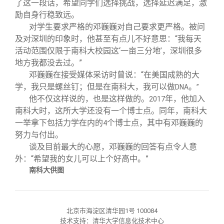
了这一段话，希望同学们选择挑战，选择延迟满足，激
励自身行稳致远。
对学生要求严格的邓巍巍对自己要求更严格。被问
及对深圳的印象时，他甚至有点儿不好意思：“我每天
活动范围仅限于南科大校园这‘一亩三分地’，深圳很多
地方我都没去过。”
邓巍巍在接受媒体采访时曾说：“在美国成熟的大
学，我只是螺丝钉；但是在南科大，我可以做
。
DNA
”
他不仅这样说的，也是这样做的。
年，他加入
2017
南科大时，这所大学还没有一个博士点。同年，南科大
一举拿下包括力学在内的
个博士点，其中有邓巍巍的
4
努力与付出。
谈及目前最大的心愿，邓巍巍的回答有点令人意
外：“希望我的女儿可以上个好高中。”
南科大供图
北京市海淀区清华园1号 100084
技术支持：清华大学信息化技术中心