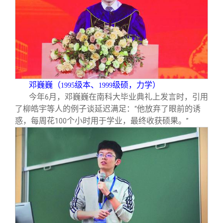
校友文苑
三创大赛
会长致辞
校友讲坛
实用信息
总会章程
校友视界
理事会名单
邓巍巍（
级本、
级硕，力学）
1995
1999
制度法规
今年
月，邓巍巍在南科大毕业典礼上发言时，引用
6
了柳皓宇等人的例子谈延迟满足：
他放弃了眼前的诱
“
惑，每周花
个小时用于学业，最终收获硕果。
100
”
联系我们