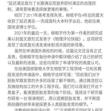
“延迟满足是为了长期满足而放弃即时满足的自我控
制，通常意味着选择做更难的事情。”
经历了
年高考发挥失常，柳皓宇在
年后的夏天
2017
4
收获了延迟满足
完成南科大本科学业后，他前往美
——
国攻读博士学位。
2021
年的最后一天，柳皓宇作为第一作者的研究成
果以封面文章形式发表于《物理评论快报》。这项研究
发现了连续激光诱发液体射流共振的新现象。
虽然在申请国外高校的时候，这篇论文还没有正式
发表，但柳皓宇在每份申请中都详细介绍了自己的研究
以及最新的进展，这些均得到了申请学校的高度认可。
在给美国密歇根大学生物医学工程领域一位知名教
授发送的申请函中，柳皓宇这样写道：“目前我们对于
胚胎早期发育的许多阶段是了解不够的，通过微流控以
及微结构加工的许多工程手段，我们可以逐渐打开这个
黑盒子，看清楚胚胎发育的每个阶段。我将这个研究看
作研发一台‘高速相机’，用以观察胚胎发育，并不断提
高拍摄的帧率来窥探更多人类胚胎发育的细节。”
该教授给他的评价是，“广泛涉猎而且同时深入探究