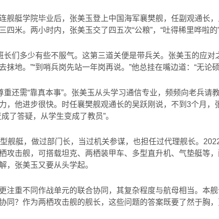
连舰艇学院毕业后，张美玉登上中国海军襄樊舰，任副观通长，
四米。两小时内，张美玉交了四五次“公粮”，“吐得稀里哗啦的
老班长们多少有些不服气。这第三道关便是带兵关。张美玉的应对
抹地。”“到哨兵岗先站一年岗再说。”他总挂在嘴边道：“无论
的尊重还需“靠真本事”。张美玉从头学习通信专业，频频向老兵请
力，他进步很快。时任襄樊舰观通长的吴跃刚说，不到
3
个月，
变成了答疑，从学生变成了教员
”
。
型舰艇，做过部门长，当过机关参谋，也担任过代理舰长。
202
栖攻击舰，可搭载坦克、两栖装甲车、多型直升机、气垫艇等，
解，张美玉又要从头学起。
更注重不同作战单元的联合协同，其复杂程度与航母相当。本舰
协同？作为两栖攻击舰的舰长，这些问题的答案既要了然于胸，