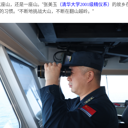
这座山，还是一座山。”张美玉
（清华大学
2001
级精仪系）
的故乡
的习惯。“不断地挑战大山，不断在翻山越岭。”