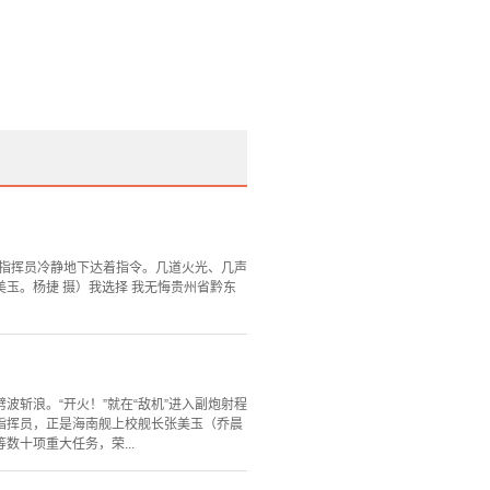
，指挥员冷静地下达着指令。几道火光、几声
玉。杨捷 摄）我选择 我无悔贵州省黔东
斩浪。“开火！”就在“敌机”进入副炮射程
指挥员，正是海南舰上校舰长张美玉（乔晨
十项重大任务，荣...