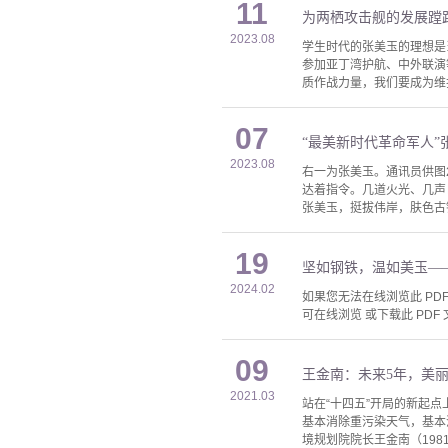
11
为两栖攻击舰的发展蹚
2023.08
学生时代的张美玉的理想是
参加亚丁湾护航、中外联演
质作战力量，我们要成为维护
07
“最美新时代革命军人”
2023.08
右一为张美玉。通讯员供图
达着指令。几道火光、几声
张美玉，挺拔伟岸，肤色古
19
坚如钢铁，温如美玉—
2024.02
如果您无法在线浏览此 PDF 
可在线浏览 或下载此 PDF 
09
王金南：未来5年，美
2021.03
站在“十四五”开局的新起
基本消除重污染天气，基本
境规划院院长王金南（198