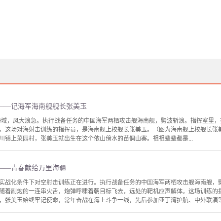
——记海军海南舰舰长张美玉
某海域，风大浪急。执行战备任务的中国海军两栖攻击舰海南舰，劈波斩浪。指挥室里
。这场对海射击训练的指挥员，是海南舰上校舰长张美玉。（图为海南舰上校舰长张美
川镇上菜园村，张美玉就出生在这个依山傍水的苗侗山寨。祖祖辈辈都是...
——青春献给万里海疆
实战化条件下对空射击训练正在进行。执行战备任务的中国海军两栖攻击舰海南舰，劈波
随着副炮的一连串火舌，炮弹呼啸着朝目标飞去，远处的靶机应声解体。这场训练的
，张美玉始终牢记使命，常年奋战在海上斗争一线，先后参加亚丁湾护航、中外联演等数