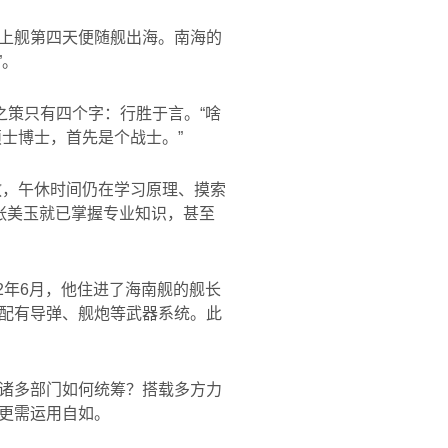
上舰第四天便随舰出海。南海的
”。
之策只有四个字：行胜于言。“啥
硕士博士，首先是个战士。”
教，午休时间仍在学习原理、摸索
张美玉就已掌握专业知识，甚至
2
年
6
月，他住进了海南舰的舰长
配有导弹、舰炮等武器系统。此
诸多部门如何统筹？搭载多方力
更需运用自如。