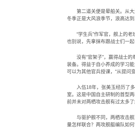
第二道关便是晕船关。从大
冬季正是大风浪季节，浪高达到三
“学生兵”作军官，舰上的
也别说，先拿抹布跟战士们一起去
没有“官架子”，赢得战士
装备。得益于自小养成的学习能
可以为其他官兵授课，
“
从提问
入伍
18
年，张美玉经历了多
室。这是中国自主研制的首型两
前并未对两栖攻击舰有过太多了
与驱护舰不同，两栖攻击舰
量怎样联合？两攻舰艇编队如何