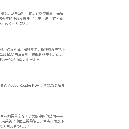
舰长。从军18年，他历经多型舰艇，先后
越强敌的使命和责任。”张美玉说，“作为新
高考考入清华大...
南舰，劈波斩浪。指挥室里，指挥员冷静地下
革命军人”的海南舰上校舰长张美玉。初见
一名从西南大山里走出...
Adobe Reader PDF 阅读器,安装后即
远景目标纲要草案勾画了美丽中国的蓝图——
记者采访了中国工程院院士、生态环境部环
白云的“好天儿”...