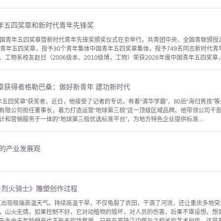
年五四奖章和新时代青年先锋奖
年度中国青年五四奖章暨新时代青年先锋奖颁奖仪式在京举行。共青团中央、全国青联颁授
国青年五四奖章，授予30个青年集体中国青年五四奖章集体，授予749名同志新时代
工物系校友赵日（2006级本、2010级博，工物）荣获2026年度中国青年五四奖章
章获得者格勒巴桑：做好新青年 建功新时代
年五四奖章”获奖者，近日，他接受了记者的专访。有着“清华学霸”、80后“海归男孩”
有限公司担任董事长，着力打造运营“地球第三极”这一顶级区域品牌。他带领公司干
和营销服务于一体的“地球第三极优选标准平台”，为地方特色企业提供标准...
样的产业发展观
·烈火骑士》雕塑创作过程
地区出现极端高温天气。持续高温干旱，不仅龟裂了农田，干涸了河流，还让重庆多地
，山火无情，如果控制不好，它对动植物的毁坏，对人员的伤害，后果不堪设想。想
先生由于年龄偏高也不能去现场救援，只能在嘉陵江边做与之相关的艺术创作。这是重庆