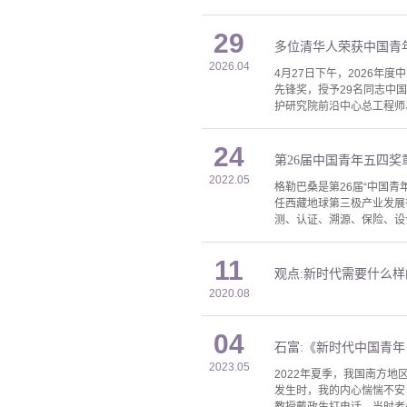
29
多位清华人荣获中国青
2026.04
4月27日下午，2026
先锋奖，授予29名同志中
护研究院前沿中心总工程师、
24
第26届中国青年五四奖
2022.05
格勒巴桑是第26届“中国青
任西藏地球第三极产业发展
测、认证、溯源、保险、设计
11
观点:新时代需要什么
2020.08
04
石富:《新时代中国青年
2023.05
2022年夏季，我国南方
发生时，我的内心惴惴不安
教授戴政生打电话，当时老