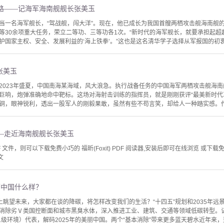
路——记海军海南舰舰长张美玉
当一名海军舰长，“驾战舰，闯大洋”。现在，他已成长为我国首艘两栖攻击舰海南舰的
等30余项重大任务，荣立二等功、三等功各1次。“新时代的海军舰长，就要承担起超
国家主权、安全、发展利益的‘海上铁拳’。”这也是这名清华学子选择从军报国的初衷。
张美玉
2023年盛夏，中国南海某海域，风大浪急。执行战备任务的中国海军两栖攻击舰海
巨响，炮弹准确地命中靶标。这场对海射击训练的指挥员，就是刚刚获评“最美新时代
铜，眼神锐利，透出一股军人的刚毅果敢，虽然有些不苟言笑，却给人一种踏实感。作为
—走近海南舰舰长张美玉
文件，则可以下载免费小巧的 福昕(Foxit) PDF 阅读器,安装后即可在线浏览 或下载免费的 
文
丽中国什么样？
点上眺望未来，大家都在谈的降碳，将怎样改变我们的生活？“十四五”规划和2035年
消除劣Ⅴ类国控断面和城市黑臭水体，深入推进工业、建筑、交通等领域低碳转型。
1级环境）代表，解码2025年的美丽中国。两个“基本消除”带来更多蓝天碧水近年来，蓝天