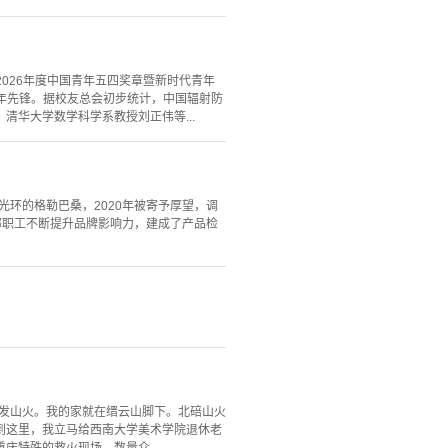
2026年度中国青年五四奖章暨新时代青年
青年先锋。据校友总会初步统计，中国辐射防
，清华大学数学科学系教授刘正伟等...
等光环的格勒巴桑，2020年被寄予厚望，调
部职工不断提升品牌影响力，建成了产品检
突发山火。我的家就在缙云山脚下。北碚山火
到这里，我立马给西南大学美术学院退休老
特殊的救火现场，数量众...