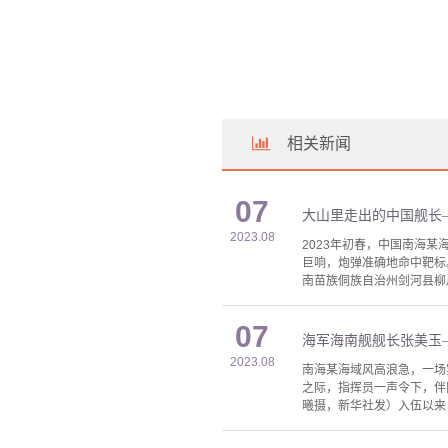
相关新闻
07
大山里走出的中国舰长
2023.08
2023年初春，中国南海
巨响，炮弹准确地命中靶标
南苗族侗族自治州剑河县柳
07
海军海南舰舰长张美玉
2023.08
南海某海域风高浪急，一场
之际，指挥员一声令下，伴
曦摄，新华社发）入伍以来