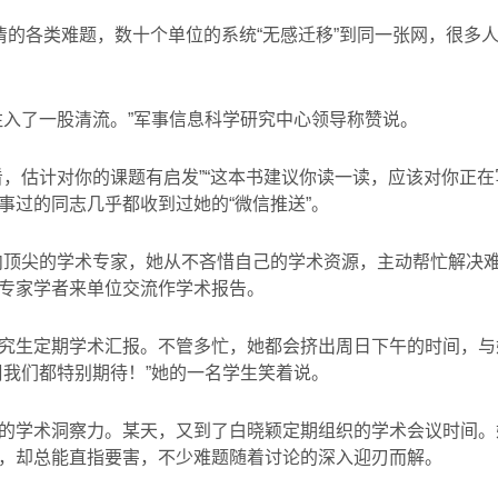
清的各类难题，数十个单位的系统
“
无感迁移
”
到同一张网，很多
注入了一股清流。”军事信息科学研究中心领导称赞说。
看，估计对你的课题有启发”“这本书建议你读一读，应该对你正在
事过的同志几乎都收到过她的“微信推送”。
内顶尖的学术专家，她从不吝惜自己的学术资源，主动帮忙解决难
专家学者来单位交流作学术报告。
究生定期学术汇报。不管多忙，她都会挤出周日下午的时间，与
周我们都特别期待！”她的一名学生笑着说。
的学术洞察力。某天，又到了白晓颖定期组织的学术会议时间。
，却总能直指要害，不少难题随着讨论的深入迎刃而解。