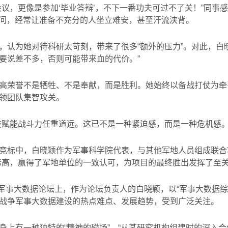
议，更像是参加‘毕业答辩’，不下一番功夫可过不了关！”同事感
的提问，经常让准备不充分的人坐立难安，甚至汗流浃背。
，认为她对待科研太苛刻，带来了很多“额外的压力”。对此，白
要说差不多，否则可能带来血的代价。”
高荣誉不是牺牲、不是奉献，而是胜利。她始终以备战打仗为牵
领团队集智攻关。
技赋能战斗力任重道远。这已不是一种紧迫感，而是一种危机感。
竞标中，白晓颖作为军事科学院代表，与其他军地人员组成联合
标高，赢得了军地单位的一致认可，为项目的最终胜出发挥了至
军事大数据论坛上，作为论坛负责人的白晓颖，以
“
军事大数据综
战争军事大数据建设的热点难点、发展趋势，受到广泛关注。
身上有一种独特的“精神的磁场”。“从某研究机构组建时的深入