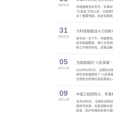
2024.01
伴随着嘹亮的军号，军事科
“孔雀蓝”方阵以来，白晓
出了重要贡献。攻坚克难挑
31
为科技赋能战斗力创新
2024.01
初冬的一天下午，伴随嘹亮
机学院副教授、博士生导师
研工作者的转变，还推动解
05
为国铸盾的“人民英雄
2021.08
2020年9月8日，全国
研究员陈薇颁授了“人民英
生物安全防御应急疫苗核心
09
中国工程院院士、军事
2021.09
去年9月8日，全国抗击新
誉称号奖章。在新冠肺炎疫
疫苗、防护药物研发等方面取