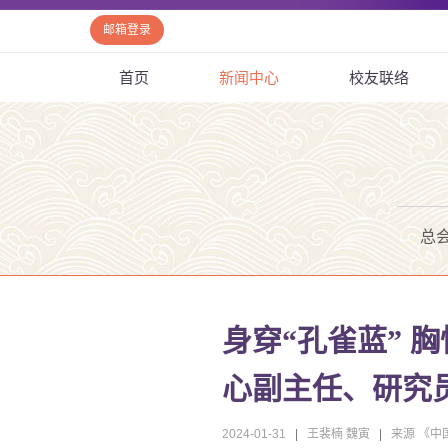
邮箱登录
首页
新闻中心
校友联络
总
身穿“孔雀蓝” 
心副主任、研究
2024-01-31
|
王裴楠 魏寅
|
来源 《中