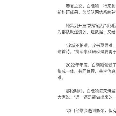
春夏之交，白晓颖一行来到
新科研成果，为部队网信系统建
她策划开展“数智砺战”系
为部队既送资源、送数据，又给
“攻城不怕艰，攻书莫畏难
这首诗，“搞军事科研就是要勇于
2022
年年底，白晓颖领受
集成一体、共同管理、共享信息
难。
那段时间，白晓颖每天清晨
大家说：“逼一逼是能做出来的。
“项目经常会遇到瓶颈，但