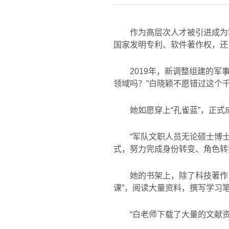
作为高层次人才被引进成为
国家发明专利、软件著作权，还
2019
年，新调整组建的军
领域吗？
”
白晓颖不愿错过这个
她如愿穿上“孔雀蓝”，正
“军队文职人员无论硕士博
式，努力完成身份转变、角色转
她的书架上，除了科技著作
课”，阅读大量资料，撰写学习
“白老师下载了大量的文献