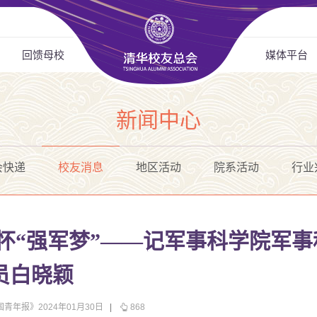
回馈母校
媒体平台
新闻中心
会快递
校友消息
地区活动
院系活动
行业
胸怀“强军梦”——记军事科学院军
员白晓颖
国青年报》2024年01月30日
|
868