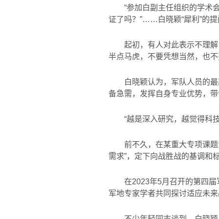
“参加白副主任组织的学术会
证了吗？”……白晓颖“犀利”
起初，有人对此表示不理解
半点马虎，不要凭想当然，也不
白晓颖认为，军队人员的最
备急需，发挥自身专业优势，带
“越是深入研究，越觉得科
前不久，在某重大专项课题
需求”，定下向战胜战的基调和
在
2023
年
5
月召开的第四届
军地专家学者共同探讨适应未来
不少年轻同志谈到，白晓颖