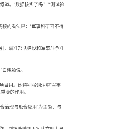
慨道。“数据核实了吗？”“测试验
晓颖的看法是：“军事科研容不得
引，瞄准部队建设和军事斗争准
”白晓颖说。
项目组。她特别强调注重“军事
关重要的作用。
合治理与融合应用
”
为主题，与
合作，到跟随她加入军队文职人员