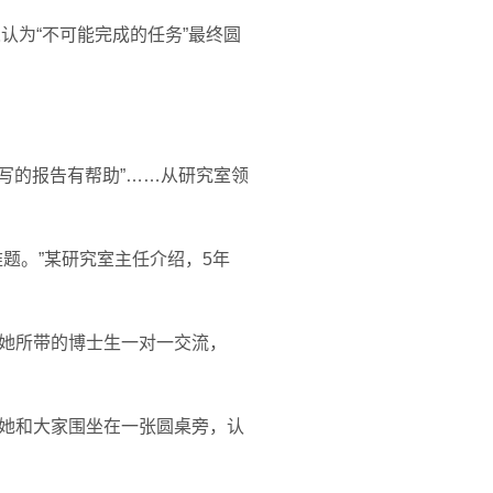
人认为
“
不可能完成的任务
”
最终圆
写的报告有帮助”……从研究室领
题。”某研究室主任介绍，
5
年
她所带的博士生一对一交流，
她和大家围坐在一张圆桌旁，认