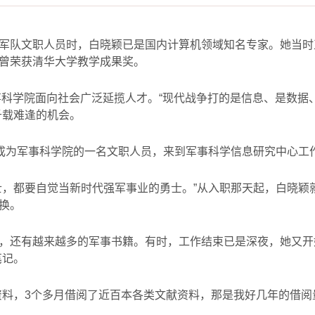
军队文职人员时，白晓颖已是国内计算机领域知名专家。她当时
曾荣获清华大学教学成果奖。
事科学院面向社会广泛延揽人才。
“
现代战争打的是信息、是数据
千载难逢的机会。
式成为军事科学院的一名文职人员，来到军事科学信息研究中心工
士，都要自觉当新时代强军事业的勇士。”从入职那天起，白晓颖
换。
，还有越来越多的军事书籍。有时，工作结束已是深夜，她又开
笔记。
资料，
3
个多月借阅了近百本各类文献资料，那是我好几年的借阅