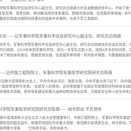
学院军事科学信息研究中心副主任、研究员白晓颖大步走进数据研发中心，开始了新一
颖攻坚克难、锐意创新，推动解决网信体系建设、数据资源治理、信息服务等领域一系
重担白晓颖对国防科技事业的选择并非偶然。出身于军工家庭的...
攻关——记军事科学院军事科学信息研究中心副主任、研究员白晓颖
的军号，军事科学院军事科学信息研究中心副主任、研究员白晓颖快步走进实验室，
的白晓颖，2019年来到军事科学院，成为一名军队文职人员。短短4年多的时间里，
决了网信体系建设、数据资源治理、信息服务等领域一系列技术难题，为数据赋能部队战
”——记中国工程院院士、军事科学院军事医学研究院研究员陈薇
抗击新冠肺炎疫情表彰大会上，中共中央总书记、国家主席、中央军委主席习近平，向中
雄”国家荣誉称号奖章。“这是军人的使命，这份荣誉属于全国全军疫情防控科研攻关战线
关键技术突破、研发体系建设和重大品种创制及转化应用，为国家安全和人民生命安全筑
科学院军事医学研究院研究员陈薇——闻令即动 不负使命
冠肺炎疫情表彰大会在北京人民大会堂隆重举行，中国工程院院士、军事科学院军事医学
情防控的阻击战中，陈薇带领团队作出重大贡献：新冠肺炎疫情发生后，闻令即动，
得重大成果……“已知有手段，未知有能力。...