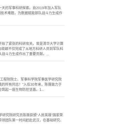
天的军事科研探索。自2019年加入军队
列技术难题，为数据赋能部队战斗力生成作
开始了紧张的科研攻关。曾是清华大学计算
白晓颖不仅完成了从地方科研人员到军队科
斗力生成作出了重要贡献。...
国工程院院士、军事科学院军事医学研究院
的所有同志！”入伍30年来，陈薇致力于
起一座生物防控坚盾。1...
研究院研究员陈薇获颁“人民英雄”国家荣
带领团队第一时间赶赴武汉，在基础研究、