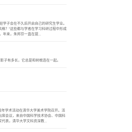
年轻学子会在不久后开启自己的研究生学业。
风格？“这些都与学者在学习科研过程中形成
年来，朱邦芬一直在提...
的影子有多长，它总是和树根连在一起。
20周年学术活动在清华大学美术学院召开。活
出席会议，来自中国科学技术协会、中国科
表，清华大学文科资深教...