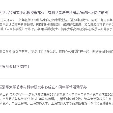
大学高等研究中心教授朱邦芬：有利学者培养科研品味的环境尚待形成
学期进入尾声，一批年轻学子即将结束自己的求学生涯，进入科研岗位。同时，有更多
自己更适合哪些科研领域、选择何种科研课题，最终能否形成、又会形成怎样的科研
接受《中国科学报》专访时，中国科学院院士、清华大学高等研究中心教授朱邦芬表示。
分会简介 泰戈尔有言：“无论你走得多么远，你的心总和我连在一起；无论黄昏时树
世界陶瓷科学院院士
暨清华大学艺术与科学研究中心成立20周年学术活动举办
，“艺科日新 与时偕行”——庆祝李政道先生95华诞暨清华大学艺术与科学研究中心成立
，回溯艺术与科学研究中心廿年发展历程，共话学科创新之路。清华大学副校长彭刚
研究所、中国工程院、上海交通大学、上海交通大学李政道图书馆、李可染画院等专家代