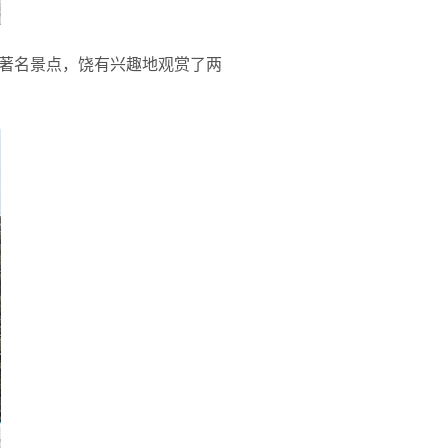
著名景点，饶有兴趣地观赏了两