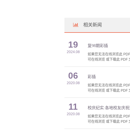
相关新闻
19
复98期彩插
2024.08
如果您无法在线浏览此 PDF 
可在线浏览 或下载此 PDF 
06
彩插
2020.08
如果您无法在线浏览此 PDF 
可在线浏览 或下载此 PDF 
11
校庆纪实:各地校友庆祝
2020.08
如果您无法在线浏览此 PDF 
可在线浏览 或下载此 PDF 