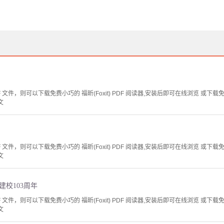
文件，则可以下载免费小巧的 福昕(Foxit) PDF 阅读器,安装后即可在线浏览 或下载免费的 
文
文件，则可以下载免费小巧的 福昕(Foxit) PDF 阅读器,安装后即可在线浏览 或下载免费的 
文
建校103周年
文件，则可以下载免费小巧的 福昕(Foxit) PDF 阅读器,安装后即可在线浏览 或下载免费的 
文