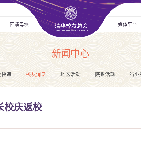
回馈母校
媒体平台
新闻中心
会快递
校友消息
地区活动
院系活动
行业
长校庆返校