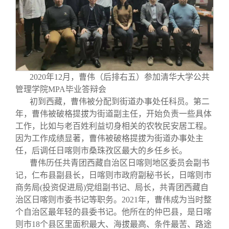
2020年12月，曹伟（后排右五）参加清华大学公共
管理学院MPA毕业答辩会
初到西藏，曹伟被分配到街道办事处任科员。第二
年，曹伟被破格提拔为街道副主任，开始负责一些具体
工作，比如与老百姓利益切身相关的农牧民安居工程。
因为工作成绩显著，曹伟被破格提拔为街道办事处主
任，后调任日喀则市桑珠孜区最大的乡任乡长。
曹伟历任共青团西藏自治区日喀则地区委员会副书
记，仁布县副县长，日喀则市政府副秘书长，日喀则市
商务局(投资促进局)党组副书记、局长，共青团西藏自
治区日喀则市委书记等职务。2021年，曹伟成为当时整
个自治区最年轻的县委书记。他所在的仲巴县，是日喀
则市18个县区里面积最大、海拔最高、条件最苦、路途