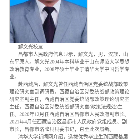
校友文苑
三创大赛
会长致辞
校友讲坛
实用信息
总会章程
校友视界
理事会名单
解文光校友
昌都市人民政府信息显示，解文光，男，汉族，山
制度法规
东平原人。解文光2004年本科毕业于山东师范大学思想
政治教育专业，2008年硕士毕业于清华大学中国哲学专
业。
联系我们
赴西藏后，解文光曾任西藏自治区党委统战部政策
理论研究室副调研员，西藏自治区党委统战部政策理论
研究室副主任，西藏自治区党委统战部政策理论研究室
主任，西藏自治区党委统战部研究室(政策法规处)主
任。2020年12月任西藏自治区昌都市人民政府副市长。
2021年4月任西藏自治区昌都市人民政府党组成员、副
市长，昌都市洛隆县县委书记，直至此次履新。
清华大学新闻网介绍，选拔优秀毕业生到西藏基层