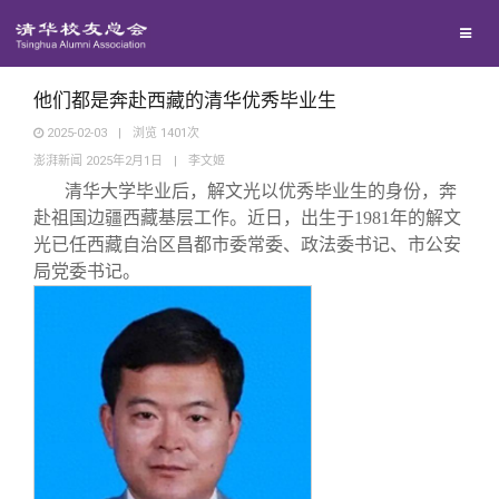
校友联络
回馈母校
地区联络
他们都是奔赴西藏的清华优秀毕业生
2025-02-03
|
浏览
1401
次
澎湃新闻 2025年2月1日
|
李文姬
媒体平台
年级联络
捐赠项目
清华大学毕业后，解文光以优秀毕业生的身份，奔
赴祖国边疆西藏基层工作。近日，出生于1981年的解文
百年清华
院系校友工作
捐赠新闻
《清华校友通讯》
光已任西藏自治区昌都市委常委、政法委书记、市公安
局党委书记。
校友服务
专业委员会
捐赠纪事
《水木清华》
清华人物
校友总会
兴趣群体
捐赠方法
我要订阅
清华故事
终身学习
关闭
西南联大校友会
义工计划
新媒体平台
青春风采
信息化服务
总会简介