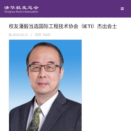
校友联络
回馈母校
地区联络
校友潘毅当选国际工程技术协会（IETI）杰出会士
2025-02-21
|
浏览
760
次
媒体平台
年级联络
捐赠项目
百年清华
院系校友工作
捐赠新闻
《清华校友通讯》
校友服务
专业委员会
捐赠纪事
《水木清华》
清华人物
校友总会
兴趣群体
捐赠方法
我要订阅
清华故事
终身学习
关闭
西南联大校友会
义工计划
新媒体平台
青春风采
信息化服务
总会简介