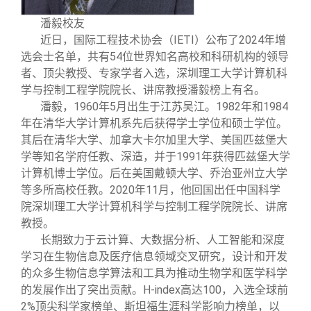
校友文苑
三创大赛
会长致辞
潘毅校友
IETI
2024
近日，国际工程技术协会（
）公布了
年增
校友讲坛
实用信息
总会章程
54
选会士名单，共有
位世界知名高校和科研机构的领导
者、顶尖教授、专家学者入选，深圳理工大学计算机科
校友视界
理事会名单
学与控制工程学院院长、讲席教授潘毅榜上有名。
1960
5
1982
1984
潘毅，
年
月出生于江苏吴江。
年和
年在清华大学计算机系先后获得学士学位和硕士学位。
制度法规
其后在清华大学、加拿大卡尔加里大学、美国匹兹堡大
1991
学等知名学府任教、深造，并于
年获得匹兹堡大学
联系我们
计算机博士学位。后在美国戴顿大学、乔治亚州立大学
2020
11
等多所高校任教。
年
月，他回国出任中国科学
院深圳理工大学计算机科学与控制工程学院院长、讲席
教授。
长期致力于云计算、大数据分析、人工智能和深度
学习在生物信息及医疗信息领域交叉研究，设计和开发
的众多生物信息学算法和工具为推动生物学和医学科学
H-index
100
的发展作出了突出贡献。
高达
，入选全球前
2%
顶尖科学家榜单、斯坦福生涯科学影响力榜单，以