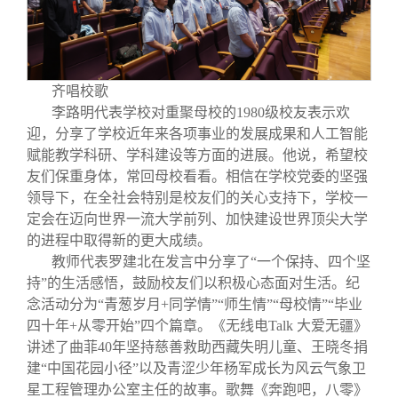
校友文苑
三创大赛
会长致辞
校友讲坛
实用信息
总会章程
齐唱校歌
李路明代表学校对重聚母校的1980级校友表示欢
校友视界
理事会名单
迎，分享了学校近年来各项事业的发展成果和人工智能
赋能教学科研、学科建设等方面的进展。他说，希望校
制度法规
友们保重身体，常回母校看看。相信在学校党委的坚强
领导下，在全社会特别是校友们的关心支持下，学校一
定会在迈向世界一流大学前列、加快建设世界顶尖大学
联系我们
的进程中取得新的更大成绩。
教师代表罗建北在发言中分享了“一个保持、四个坚
持”的生活感悟，鼓励校友们以积极心态面对生活。纪
念活动分为“青葱岁月+同学情”“师生情”“母校情”“毕业
四十年+从零开始”四个篇章。《无线电Talk 大爱无疆》
讲述了曲菲40年坚持慈善救助西藏失明儿童、王晓冬捐
建“中国花园小径”以及青涩少年杨军成长为风云气象卫
星工程管理办公室主任的故事。歌舞《奔跑吧，八零》