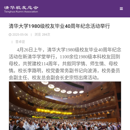
校友联络
回馈母校
地区联络
清华大学1980级校友毕业40周年纪念活动举行
2025-05-06
|
浏览
284
次
|
曾卓崑
媒体平台
年级联络
捐赠项目
4月26日上午，清华大学1980级校友毕业40周年纪念
活动在新清华学堂举行，1100余位1980级本科校友回到
百年清华
院系校友工作
捐赠新闻
《清华校友通讯》
母校，共贺建校114周年，共叙同学情、师生情、母校
情。校长李路明，校党委常务副书记向波涛，校务委员
会副主任、校友总会副会长史宗恺出席活动。
校友服务
专业委员会
捐赠纪事
《水木清华》
清华人物
校友总会
兴趣群体
捐赠方法
我要订阅
清华故事
终身学习
关闭
西南联大校友会
义工计划
新媒体平台
青春风采
信息化服务
总会简介