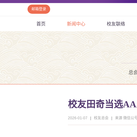
邮箱登录
首页
新闻中心
校友联络
总
校友田奇当选AAAI
2026-01-07
|
校友总会
|
来源 微信公号“