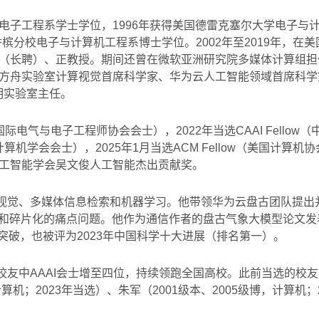
学电子工程系学士学位，1996年获得美国德雷克塞尔大学电子与计
槟分校电子与计算机工程系博士学位。2002年至2019年，在
（长聘）、正教授。期间还曾在微软亚洲研究院多媒体计算组担任
方舟实验室计算视觉首席科学家、华为云人工智能领域首席科学家
明实验室主任。
ow（国际电气与电子工程师协会会士），2022年当选CAAI Fello
中国计算机学会会士），2025年1月当选ACM Fellow（美国计算
工智能学会吴文俊人工智能杰出贡献奖。
视觉、多媒体信息检索和机器学习。他带领华为云盘古团队提出
化和碎片化的痛点问题。他作为通信作者的盘古气象大模型论文发
学突破，也被评为2023年中国科学十大进展（排名第一）。
友中AAAI会士增至四位，持续领跑全国高校。此前当选的校友为：
算机；2023年当选）、朱军（2001级本、2005级博，计算机；