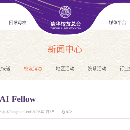
回馈母校
媒体平台
新闻中心
会快递
校友消息
地区活动
院系活动
行业
 Fellow
水木TsinghuaCent”2026年1月7日
|
872