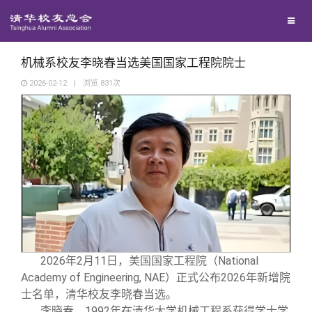
校友联络
回馈母校
地区联络
机械系校友李晓春当选美国国家工程院院士
2026-02-12
|
浏览
831
次
媒体平台
年级联络
捐赠项目
百年清华
院系校友工作
捐赠新闻
《清华校友通讯》
校友服务
专业委员会
捐赠纪事
《水木清华》
清华人物
校友总会
兴趣群体
捐赠方法
我要订阅
清华故事
终身学习
2026年2月11日，美国国家工程院（National
关闭
西南联大校友会
义工计划
新媒体平台
青春风采
信息化服务
总会简介
Academy of Engineering, NAE）正式公布2026年新增院
士名单，清华校友李晓春当选。
李晓春，1992年在清华大学机械工程系获得学士学