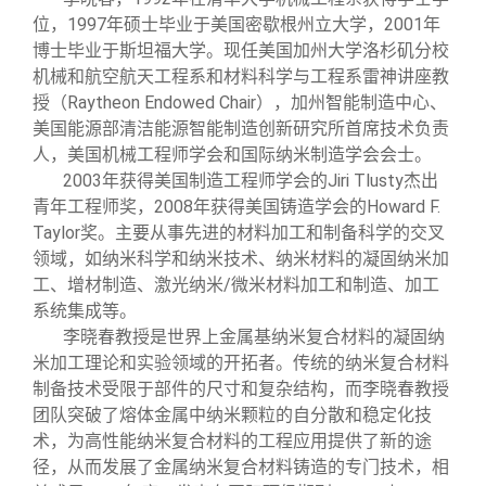
校友文苑
三创大赛
会长致辞
位，1997年硕士毕业于美国密歇根州立大学，2001年
博士毕业于斯坦福大学。现任美国加州大学洛杉矶分校
校友讲坛
实用信息
总会章程
机械和航空航天工程系和材料科学与工程系雷神讲座教
授（Raytheon Endowed Chair），加州智能制造中心、
美国能源部清洁能源智能制造创新研究所首席技术负责
校友视界
理事会名单
人，美国机械工程师学会和国际纳米制造学会会士。
2003年获得美国制造工程师学会的Jiri Tlusty杰出
制度法规
青年工程师奖，2008年获得美国铸造学会的Howard F.
Taylor奖。主要从事先进的材料加工和制备科学的交叉
领域，如纳米科学和纳米技术、纳米材料的凝固纳米加
联系我们
工、增材制造、激光纳米/微米材料加工和制造、加工
系统集成等。
李晓春教授是世界上金属基纳米复合材料的凝固纳
米加工理论和实验领域的开拓者。传统的纳米复合材料
制备技术受限于部件的尺寸和复杂结构，而李晓春教授
团队突破了熔体金属中纳米颗粒的自分散和稳定化技
术，为高性能纳米复合材料的工程应用提供了新的途
径，从而发展了金属纳米复合材料铸造的专门技术，相