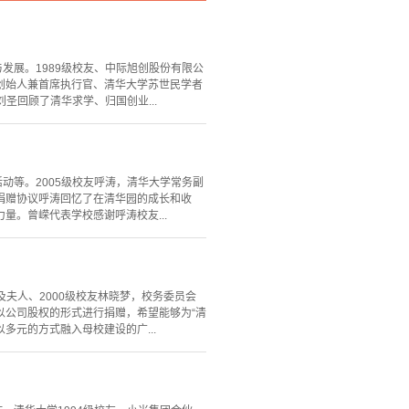
发展。1989级校友、中际旭创股份有限公
创始人兼首席执行官、清华大学苏世民学者
议刘圣回顾了清华求学、归国创业...
动等。2005级校友呼涛，清华大学常务副
捐赠协议呼涛回忆了在清华园的成长和收
。曾嵘代表学校感谢呼涛校友...
及夫人、2000级校友林晓梦，校务委员会
以公司股权的形式进行捐赠，希望能够为“清
多元的方式融入母校建设的广...