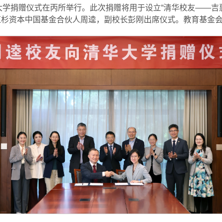
华大学捐赠仪式在丙所举行。此次捐赠将用于设立“清华校友——吉
、红杉资本中国基金合伙人周逵，副校长彭刚出席仪式。教育基金