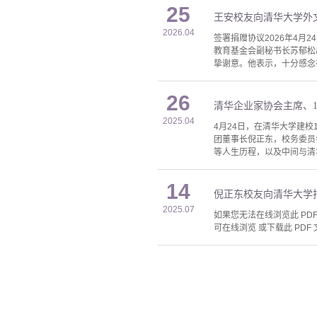
25
王安校友向清华大学外
2026.04
签署捐赠协议2026年4
教育基金会副秘书长苏郁松
挚谢意。他表示，十分感念
26
清华企业家协会主席、1
2025.04
4月24日，在清华大学建
团董事长倪正东，校务委员
等人生历程，以及中间与清
14
倪正东校友向清华大学
2025.07
如果您无法在线浏览此 PDF 
可在线浏览 或下载此 PDF 