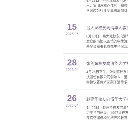
4月13日，卢伟冰校友向
人、集团总裁卢伟冰，副校
从容应对行业变革与周期挑
15
吕大龙校友向清华大学
2025.06
6月10日，吕大龙校友向
发变故而陷入困境的学生渡
基金会秘书长袁桅主持仪式
28
张剑辉校友向清华大学
2025.04
4月26日下午，张剑辉校
技股份有限公司创始人、董
赠协议张剑辉回顾了清华求
26
赵建华校友向清华大学
2026.04
4月25日，赵建华校友向
习平台的建设。1997级
深情感谢母校的培养和教育