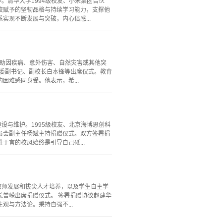
。清华大学1994级校友、小米集团合伙
校赋予的坚韧品格与持续学习能力，支撑他
现不断发展与突破，内心倍感...
帮助因疾病、意外伤害、自然灾害或其他突
党委副书记、副校长白本锋等出席仪式。教育
难感同身受。他表示，希...
设与维护。1995级校友、北京海博思创科
员会副主任杨斌主持捐赠仪式。双方签署捐
言的校风始终是引导自己砥...
教师发展和拔尖人才培养，以及学生自主学
长曾嵘出席捐赠仪式。 签署捐赠协议赵建华
与方法论。秉持自强不...