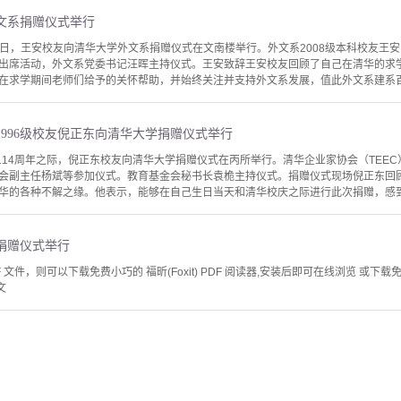
文系捐赠仪式举行
月24日，王安校友向清华大学外文系捐赠仪式在文南楼举行。外文系2008级本科校友
出席活动，外文系党委书记汪晖主持仪式。王安致辞王安校友回顾了自己在清华的求
在求学期间老师们给予的关怀帮助，并始终关注并支持外文系发展，值此外文系建系百年
996级校友倪正东向清华大学捐赠仪式举行
校114周年之际，倪正东校友向清华大学捐赠仪式在丙所举行。清华企业家协会（TEE
会副主任杨斌等参加仪式。教育基金会秘书长袁桅主持仪式。捐赠仪式现场倪正东回顾
华的各种不解之缘。他表示，能够在自己生日当天和清华校庆之际进行此次捐赠，感到非
捐赠仪式举行
文件，则可以下载免费小巧的 福昕(Foxit) PDF 阅读器,安装后即可在线浏览 或下载免费的 
文