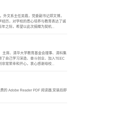
王安，外文系主任吴霞，党委副书记郑文博，
学经历，对学校的悉心培养与教育表达了诚
之际，希望以此次捐赠为契机...
C）主席、清华大学教育基金会理事、清科集
了自己学习深造、奋斗创业、加入TEEC
常荣幸和开心，衷心感谢母校...
Adobe Reader PDF 阅读器,安装后即