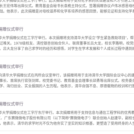
清华大学捐赠仪式在工字厅举行。此次捐赠将用于支持化学系的队伍建设和人才引进工作
长王宏伟等出席仪式。教育基金会秘书长袁桅主持仪式。签署捐赠协议卢伟冰感恩母
战。他表示，此次捐赠是对母校滋养和化学系培养的感恩回馈，能够见证和支持化学系实
捐赠仪式举行
清华大学捐赠仪式在工字厅举行。本次捐赠将支持清华大学设立“学生紧急救助项目”，
过难关。1978级校友、清控银杏创始合伙人、联席董事长吕大龙，校长李路明，校
。吕大龙分享了自己求学时的经历和感悟，对学生在学术发展和个人成长过程中遇到的困
捐赠仪式举行
友向清华大学捐赠仪式在丙所会议室举行，该捐赠将用于支持清华大学国际会议中心的建
事长、首席执行官张剑辉，校党委书记、教育基金会理事长邱勇等出席仪式。校务委
学、海归创业、实业报国的人生历程。他表示，清华自强不息、厚德载物的校训和行胜于
捐赠仪式举行
清华大学捐赠仪式在工字厅东厅举行。本次捐赠将用于支持信息与通信工程学科的优秀
校友、广东赛微微电子股份有限公司（以下简称“赛微微电子”）联合创始人赵建华，副校
，他表示，清华的求学时光不仅为他夯实了坚实的知识根基，更塑造了受用终身的人生观