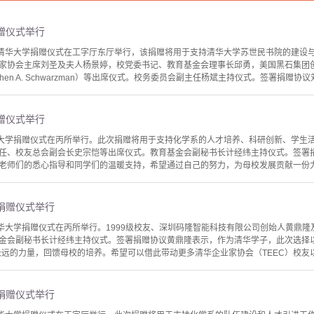
赠仪式举行
向清华大学捐赠仪式在工字厅东厅举行，该捐赠将用于支持清华大学苏世民书院的建设与
家协会主席刘圣及夫人杨景婷，校党委书记、教育基金会理事长邱勇，美国黑石集团
hen A. Schwarzman）等出席仪式。校务委员会副主任杨斌主持仪式。签署捐赠协
赠仪式举行
华大学捐赠仪式在丙所举行。此次捐赠将用于支持化学系的人才培养、科研创新、学生活
任、校友总会副会长史宗恺等出席仪式。教育基金会副秘书长计经纬主持仪式。签署
老师们的悉心指导和同学们的温暖支持，希望通过自己的努力，为母校发展贡献一份力量
捐赠仪式举行
清华大学捐赠仪式在丙所举行。1999级校友、深圳码隆智能科技有限公司创始人黄鼎隆
金会副秘书长计经纬主持仪式。签署捐赠协议黄鼎隆表示，作为清华学子，此次选择
长远的力量，回馈母校的培养。希望可以借此带动更多清华企业家协会（TEEC）校友以
捐赠仪式举行