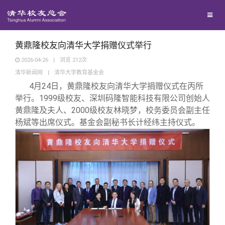
校友联络
回馈母校
地区联络
黄鼎隆校友向清华大学捐赠仪式举行
2026-04-26
|
浏览
212
次
清华新闻网
|
清华大学教育基金会
媒体平台
年级联络
捐赠项目
4月24日，黄鼎隆校友向清华大学捐赠仪式在丙所
举行。1999级校友、深圳码隆智能科技有限公司创始人
百年清华
院系校友工作
捐赠新闻
《清华校友通讯》
黄鼎隆及夫人、2000级校友林晓梦，校务委员会副主任
杨斌等出席仪式。基金会副秘书长计经纬主持仪式。
校友服务
专业委员会
捐赠纪事
《水木清华》
清华人物
校友总会
兴趣群体
捐赠方法
我要订阅
清华故事
终身学习
关闭
西南联大校友会
义工计划
新媒体平台
青春风采
信息化服务
总会简介