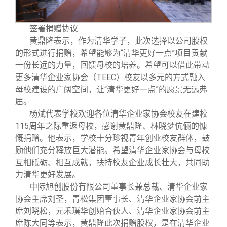
校友文苑
三创大赛
会长致辞
签署捐赠协议
校友讲坛
实用信息
总会章程
黄鼎隆表示，作为清华学子，此次选择以公司股权
的形式进行捐赠，希望能够为“清华更好一点”项目贡献
校友视界
理事会名单
一份长远的力量，回馈母校的培养。希望可以借此带动
更多清华企业家协会（TEEC）校友以多元的方式融入
母校建设的广阔空间，让“清华更好一点”的愿景无远弗
制度法规
届。
杨斌代表学校欢迎各位清华企业家协会校友在建校
115周年之际重返母校，感谢黄鼎隆、林晓梦伉俪的慷
联系我们
慨捐赠。他表示，学校十分珍视青年创业校友群体，鼓
励他们充分释放巨大潜能。希望清华企业家协会与母校
互相砥砺、相互成就，扶持校友企业成长壮大，共同助
力清华更好发展。
中际旭创股份有限公司董事长兼总裁、清华企业家
协会主席刘圣，青松集团董事长、清华企业家协会前主
席刘晓松，元禾璞华创始合伙人、清华企业家协会前主
席陈大同等表示，黄鼎隆此次捐赠股权，是在清华企业