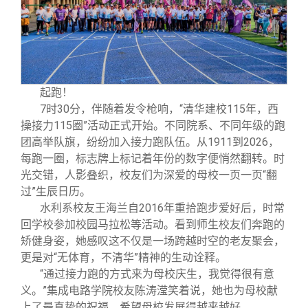
校友文苑
三创大赛
会长致辞
校友讲坛
实用信息
总会章程
校友视界
理事会名单
起跑！
7时30分，伴随着发令枪响，“清华建校115年，西
操接力115圈”活动正式开始。不同院系、不同年级的跑
制度法规
团高举队旗，纷纷加入接力跑队伍。从1911到2026，
每跑一圈，标志牌上标记着年份的数字便悄然翻转。时
联系我们
光交错，人影叠织，校友们为深爱的母校一页一页“翻
过”生辰日历。
水利系校友王海兰自2016年重拾跑步爱好后，时常
回学校参加校园马拉松等活动。看到师生校友们奔跑的
矫健身姿，她感叹这不仅是一场跨越时空的老友聚会，
更是对“无体育，不清华”精神的生动诠释。
“通过接力跑的方式来为母校庆生，我觉得很有意
义。”集成电路学院校友陈涛滢笑着说，她也为母校献
上了最真挚的祝福，希望母校发展得越来越好。