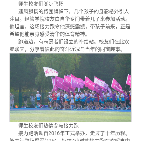
师生校友们脚步飞扬
迎风飘扬的跑团旗帜下，几个孩子的身影格外引人
注目。经管学院校友白自华专门带着儿子来参加活动。
他坦言，这场接力跑令他深感震撼，带孩子前来，正是
希望他能亲身感受清华的体育精神。
跑道边，有志愿者们设立的补给站。校友们在此欢
聚聊天，分享着彼此的奋斗近况与当年的同窗趣事。
师生校友们热情参与接力跑
接力跑活动自2016年正式举办，走过了十年历程。
随着计数牌翻至“115”，持续4小时的接力跑在欢呼声中