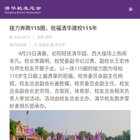
校友联络
回馈母校
地区联络
接力奔跑115圈，祝福清华建校115年
2026-04-29
|
浏览
88
次
清华新闻网
|
文/朱茉初 图/张文宇
媒体平台
年级联络
捐赠项目
4月25日清晨，初阳轻抚清华园，西大操场上热闹
非凡。校长李路明、校党委副书记过勇、副校长王宏伟
百年清华
院系校友工作
捐赠新闻
《清华校友通讯》
与师生校友齐聚于此，以一场115圈的接力跑为母校
115岁生日献上最真挚的祝福。校务委员会副主任杨
斌，校友总会副会长姜胜耀，校务委员会副主任、校友
校友服务
专业委员会
捐赠纪事
《水木清华》
清华人物
总会副会长史宗恺、吉俊民，体育部、校友总会相关负
责人参加活动。活动由校友总会主办，清华校友跑步爱
校友总会
兴趣群体
捐赠方法
我要订阅
清华故事
终身学习
好者俱乐部承办。
关闭
西南联大校友会
义工计划
新媒体平台
青春风采
信息化服务
总会简介