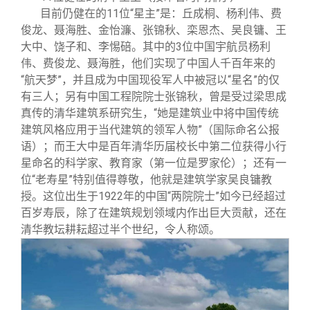
目前仍健在的11位“星主”是：丘成桐、杨利伟、费
俊龙、聂海胜、金怡濂、张锦秋、栾恩杰、吴良镛、王
大中、饶子和、李惕碚。其中的3位中国宇航员杨利
伟、费俊龙、聂海胜，他们实现了中国人千百年来的
“航天梦”，并且成为中国现役军人中被冠以“星名”的仅
有三人；另有中国工程院院士张锦秋，曾是受过梁思成
真传的清华建筑系研究生，“她是建筑业中将中国传统
建筑风格应用于当代建筑的领军人物”（国际命名公报
语）；而王大中是百年清华历届校长中第二位获得小行
星命名的科学家、教育家（第一位是罗家伦）；还有一
位“老寿星”特别值得尊敬，他就是建筑学家吴良镛教
授。这位出生于1922年的中国“两院院士”如今已经超过
百岁寿辰，除了在建筑规划领域内作出巨大贡献，还在
清华教坛耕耘超过半个世纪，令人称颂。