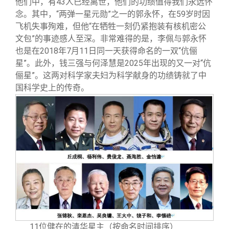
他们中，有43人已经离世，他们的功绩值得我们永远怀
念。其中，“两弹一星元勋”之一的郭永怀，在59岁时因
飞机失事殉难，但他“在牺牲一刻仍紧抱装有核机密公
文包”的事迹感人至深。非常难得的是，李佩与郭永怀
也是在2018年7月11日同一天获得命名的一双“伉俪
星”。此外，钱三强与何泽慧是2025年出现的又一对“伉
俪星”。这两对科学家夫妇为科学献身的功绩铸就了中
国科学史上的传奇。
11位健在的清华星主（按命名时间排序）