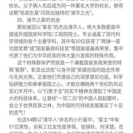
校长。父子俩人先后成为同一所著名大学的校长，使得
这颗“徐遐生星”闪现出独特的“清华之光”。
四、清华之星的启迪
那些被冠以“星名”的杰出清华人，绝大多数都是中
国或外国国家科学院/工程院院士，专业涵盖了现代科
学领域的各个主要学科，其中有20位获得了“两弹一星
功勋奖章”或“国家最高科技奖”等国家级最高荣誉，集中
代表了他们为中华民族的伟大复兴发挥的特殊作用。
这个特殊群体俨然就是一个满载国家崇高荣誉的特
殊“星群”，彰显出这些“以身许国”英雄创造的励志传奇
与无尚光荣。正是他们凭借自己的深厚理论功底、科学
钻研能力和拳拳报国之心，才能在横跨两个世纪的风云
变幻岁月中，以“行胜于言”的实干精神支撑起了中国庞
大的科技体系，让曾经“一穷二白”的中国人挺起腰杆，
自立于世界民族之林，为中国的可持续发展奠定了十足
的底气！
在这54颗以“清华人”命名的小行星中，“星主”中有
51位男性，另有三位女性是李佩、张锦秋、何泽慧。在