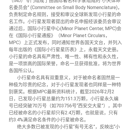
（IAU）专门组成了由国际著名科学家组成的“小天体命
名委员会” (Committee on Small Body Nomenclature)，
负责制定命名规则，接受和审议全球新发现小行星的命
名工作。小行星发现者提出的命名申报经该委员会审议
通过后，国际小行星中心(Minor Planet Center, MPC)会
在《国际小行星通报》（Minor Planet Circulars，
MPC）上正式发布，同时通知世界各国天文台，并列入
每年出版的《国际小行星星历表》上，永载天文史册。
小行星的命名具有严肃性、唯一性、稀有性和永久性，
是一项崇高的国际荣誉，命名一旦获得批准，将为世界
各国所公认。
小行星命名具有双重意义，对于被命名者固然是一
种极为珍贵的纪念，对于小行星发现者也同样是一种特
别褒奖。根据MPC最新资料统计，截至2026年2月2
日，已发现小行星总量约为151.3万颗，小行星永久编
号已经突破70万号（如703756号“西安交大星”），其中
已经被命名的小行星却只有2.4万颗，也就是说，只有
约3.4%满足命名条件的小行星被命名。
绝大多数已被发现的小行星“有号无名”，反映出“小