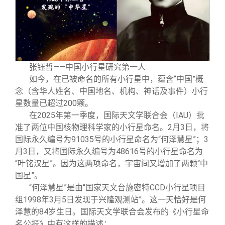
张钰哲——中国小行星研究第一人
如今，在已被命名的所有小行星中，蕴含“中国”概
念（含华人姓名、中国地名、机构、神话及事件）小行
星数量已超过200颗。
在2025年第一季度，国际天文学联合会（IAU）批
准了两位中国核物理科学家的小行星命名。2月3日，将
国际永久编号为91035号的小行星命名为“何泽慧星”；3
月3日，又将国际永久编号为48616号的小行星命名为
“叶铭汉星”。因为这两项命名，宇宙间又增加了两颗“中
国星”。
“何泽慧星”是由“国家天文台施密特CCD小行星项目
组1998年3月5日发现于兴隆观测站”。这一天恰好是何
泽慧的84岁生日。国际天文学联合会发布的《小行星命
名公报》中有这样的描述：