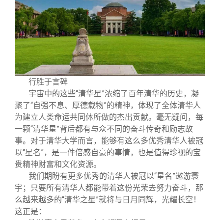
行胜于言碑
宇宙中的这些“清华星”浓缩了百年清华的历史，凝
聚了“自强不息、厚德载物”的精神，体现了全体清华人
为建立人类命运共同体所做的杰出贡献。毫无疑问，每
一颗“清华星”背后都有与众不同的奋斗传奇和励志故
事。对于清华大学而言，能够有这么多优秀清华人被冠
以“星名”，是一件倍感自豪的事情，也是值得珍视的宝
贵精神财富和文化资源。
我们期盼有更多优秀的清华人被冠以“星名”遨游寰
宇；只要所有清华人都能带着这份光荣去努力奋斗，那
么越来越多的“清华之星”就将与日月同辉，光耀长空！
这正是：