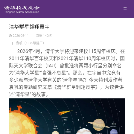
校友联络
回馈母校
地区联络
清华群星翱翔寰宇
2026-05-11
|
浏览
140
次
|
袁帆（1975级建工）
媒体平台
年级联络
捐赠项目
2026年4月，清华大学将迎来建校115周年校庆。在
2011年清华百年校庆和2021年清华110周年校庆时，国
百年清华
院系校友工作
捐赠新闻
《清华校友通讯》
际天文学联合会（IAU）曾批准将两颗小行星分别命名
为“清华大学星”“自强不息星”。那么，在宇宙中究竟有
多少颗与清华大学有关的“清华星”呢？今天特刊发作者
校友服务
专业委员会
捐赠纪事
《水木清华》
清华人物
袁帆的专题研究文章《清华群星翱翔寰宇》，为读者讲
述“清华星”的故事。
校友总会
兴趣群体
捐赠方法
我要订阅
清华故事
终身学习
关闭
西南联大校友会
义工计划
新媒体平台
青春风采
信息化服务
总会简介