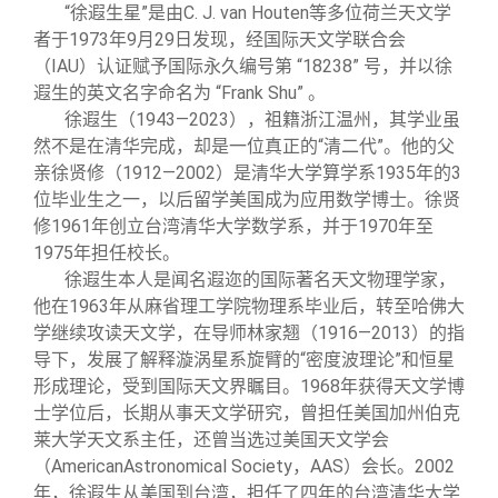
“徐遐生星”是由C. J. van Houten等多位荷兰天文学
者于1973年9月29日发现，经国际天文学联合会
（IAU）认证赋予国际永久编号第 “18238” 号，并以徐
遐生的英文名字命名为 “Frank Shu” 。
徐遐生（1943—2023），祖籍浙江温州，其学业虽
然不是在清华完成，却是一位真正的“清二代”。他的父
亲徐贤修（1912—2002）是清华大学算学系1935年的3
位毕业生之一，以后留学美国成为应用数学博士。徐贤
修1961年创立台湾清华大学数学系，并于1970年至
1975年担任校长。
徐遐生本人是闻名遐迩的国际著名天文物理学家，
他在1963年从麻省理工学院物理系毕业后，转至哈佛大
学继续攻读天文学，在导师林家翘（1916—2013）的指
导下，发展了解释漩涡星系旋臂的“密度波理论”和恒星
形成理论，受到国际天文界瞩目。1968年获得天文学博
士学位后，长期从事天文学研究，曾担任美国加州伯克
莱大学天文系主任，还曾当选过美国天文学会
（AmericanAstronomical Society，AAS）会长。2002
年，徐遐生从美国到台湾，担任了四年的台湾清华大学