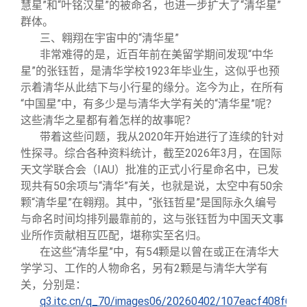
慧星”和“叶铭汉星”的被命名，也进一步扩大了“清华星”
群体。
三、翱翔在宇宙中的“清华星”
非常难得的是，近百年前在美留学期间发现“中华
星”的张钰哲，是清华学校1923年毕业生，这似乎也预
示着清华从此结下与小行星的缘分。迄今为止，在所有
“中国星”中，有多少是与清华大学有关的“清华星”呢？
这些清华之星都有着怎样的故事呢？
带着这些问题，我从2020年开始进行了连续的针对
性探寻。综合各种资料统计，截至2026年3月，在国际
天文学联合会（IAU）批准的正式小行星命名中，已发
现共有50余项与“清华”有关，也就是说，太空中有50余
颗“清华星”在翱翔。其中，“张钰哲星”是国际永久编号
与命名时间均排列最靠前的，这与张钰哲为中国天文事
业所作贡献相互匹配，堪称实至名归。
在这些“清华星”中，有54颗是以曾在或正在清华大
学学习、工作的人物命名，另有2颗是与清华大学有
关，分别是：
q3.itc.cn/q_70/images06/20260402/107eacf408f643