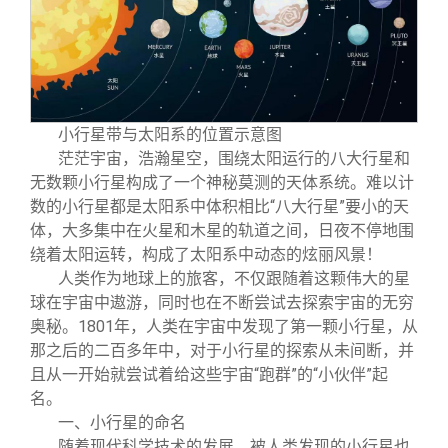
校友文苑
三创大赛
会长致辞
校友讲坛
实用信息
总会章程
校友视界
理事会名单
小行星带与太阳系的位置示意图
茫茫宇宙，浩瀚星空，围绕太阳运行的八大行星和
无数颗小行星构成了一个神秘莫测的天体系统。难以计
制度法规
数的小行星都是太阳系中体积相比“八大行星”要小的天
体，大多集中在火星和木星的轨道之间，日夜不停地围
联系我们
绕着太阳运转，构成了太阳系中动态的炫丽风景！
人类作为地球上的旅客，不仅跟随着这颗伟大的星
球在宇宙中遨游，同时也在不断尝试去探索宇宙的无穷
奥秘。1801年，人类在宇宙中发现了第一颗小行星，从
那之后的二百多年中，对于小行星的探索从未间断，并
且从一开始就尝试着给这些宇宙“跑群”的“小伙伴”起
名。
一、小行星的命名
随着现代科学技术的发展，被人类发现的小行星也