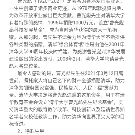
曹光彪（1920—2021）是著名的香港爱国实业家，
一生中创造了诸多商业奇迹，从1978年起就投资内地，
为改革开放事业做出巨大贡献。曹光彪先生对清华大学
有着特殊的感情，1996年捐赠1000万元，设立“曹光彪
高科技发展基金”，成为当时清华获得的最大一笔捐
赠。从那时起，曹先生不遗余力地为清华大学不断提供
各种类型的捐赠，清华“综合体育馆”也是由他在2001年
清华大学90周年校庆时捐建。为感谢曹光彪对清华发展
建设做出的突出贡献，2008年2月，清华大学聘请曹光
彪为名誉校董。
最令人感动的是，曹光彪先生在2021年3月12日离
世前，嘱托家人将自己名下的财产全部捐赠清华，助力
清华为“服务国家富强、民族复兴、人民幸福”贡献力
量。清华大学决定将曹光彪遗赠的这笔资金，用于在清
华教育基金会设立“清华大学曹光彪先生纪念基金”，支
持清华重大的教育教学改革、科技创新以及延请世界知
名学者来校任教等工作，助力清华向世界顶尖大学的目
标奋进。
2．徐遐生星