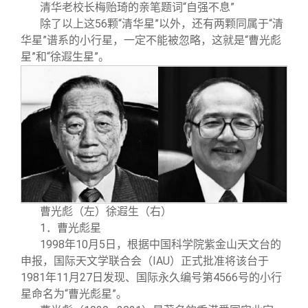
清华老校长梅贻琦的亲笔题词“自强不息”
除了以上这56颗“清华星”以外，还有两颗同属于“清
华星”谱系的小行星，一定不能被忽略，这就是“曹光彪
星”和“徐遐生星”。
曹光彪（左）徐遐生（右）
1．曹光彪星
1998年10月5日，根据中国科学院紫金山天文台的
申报，国际天文学联合会（IAU）正式批准将该台于
1981年11月27日发现、国际永久编号第4566号的小行
星命名为“曹光彪星”。