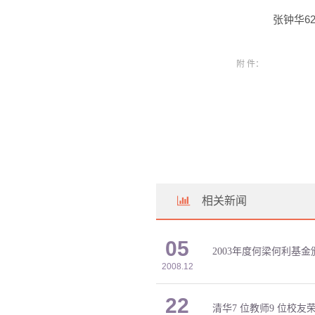
张钟华
6
附 件：
相关新闻
05
2003年度何梁何利基金
2008.12
22
清华7 位教师9 位校