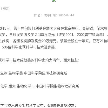
基金颁奖
作 者： 发布日期：2004-04-14
2
月
5
日，第十届何梁何利基金颁奖大会在北京举行。吴征镒、邹承鲁
就奖，各颁发奖牌及奖金
100
万港元（该奖
2001
、
2002
曾空缺两年）
进步奖，各颁发奖牌及奖金
20
万港元。该基金设立十年来，已有
21
位
，
506
位科学家获科学与技术进步奖。
获科学与技术成就奖的科学家均为清华、联大校友：
7
生物
生物学奖
中国科学院昆明植物研究所
5
化学
,
联大
生物化学与
中国科学院生物物理研究所
科学与技术进步奖的科学家中，有
9
位是清华校友：