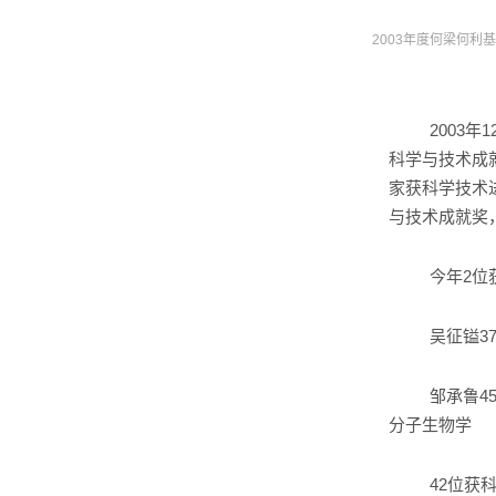
2003年度何梁何利
2003
年
1
科学与技术成
家获科学技术
与技术成就奖
今年
2
位
吴征镒
3
邹承鲁
4
分子生物学
42
位获