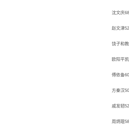
沈文庆
6
赵文津
5
饶子和
教
欧阳平凯
傅依备
60
方秦汉
5
戚发轫
52
周炳琨
5