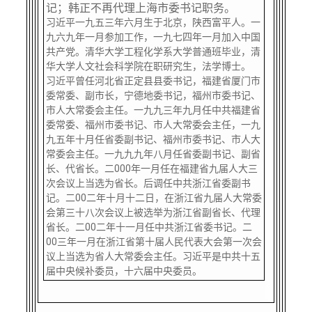
校友文苑
三创大赛
会长致辞
记；韩正不再代理上海市委书记职务。
习近平一九五三年六月生于北京，陕西富平人。一
九六九年一月参加工作，一九七四年一月加入中国
校友讲坛
实用信息
总会章程
共产党。清华大学工程化学系大学普通班毕业，清
华大学人文社会科学院在职研究生，法学博士。
习近平曾任河北省正定县县委书记，福建省厦门市
校友视界
理事会名单
委常委、副市长，宁德地委书记，福州市委书记、
市人大常委会主任。一九九三年九月任中共福建省
委常委、福州市委书记、市人大常委会主任，一九
制度法规
九五年十月任省委副书记、福州市委书记、市人大
常委会主任。一九九九年八月任省委副书记、副省
长、代省长。二000年一月任在福建省九届人大三
联系我们
次会议上当选为省长。后调任中共浙江省委副书
记。二00二年十月十二日，在浙江省九届人大常委
会第三十八次会议上被选举为浙江省副省长、代理
省长。二00二年十一月任中共浙江省委书记。二
00三年一月在浙江省第十届人民代表大会第一次会
议上当选为省人大常委会主任。习近平是中共十五
届中央候补委员，十六届中央委员。