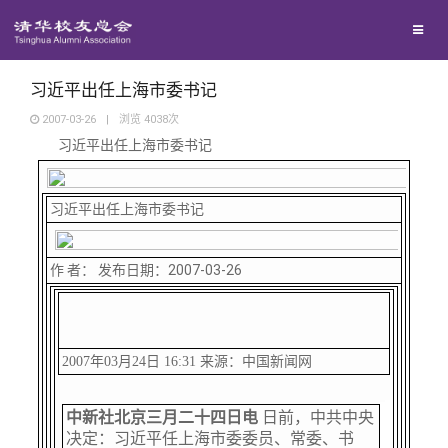
校友联络
回馈母校
地区联络
习近平出任上海市委书记
2007-03-26
|
浏览
4038
次
习近平出任上海市委书记
媒体平台
年级联络
捐赠项目
百年清华
习近平出任上海市委书记
院系校友工作
捐赠新闻
《清华校友通讯》
校友服务
作 者： 发布日期：2007-03-26
专业委员会
捐赠纪事
《水木清华》
清华人物
校友总会
兴趣群体
捐赠方法
我要订阅
清华故事
终身学习
2007年03月24日 16:31 来源：中国新闻网
关闭
西南联大校友会
义工计划
新媒体平台
青春风采
信息化服务
总会简介
中新社北京三月二十四日电
日前，中共中央
决定：习近平任上海市委委员、常委、书