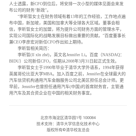
校友文苑
三创大赛
会长致辞
人士透露，新
CFO
到位后，将安排一次小型的媒体见面会来发
布公司的财务
“
新政
”
。
“李昕晢女士在财务领域有着
13
年的工作经验，工作地点遍
校友讲坛
实用信息
总会章程
布中国，新加坡，美国和加拿大等全球各大区域。董事会相
信，李昕晢女士的加盟，将为提升公司财务方面的管理水平，
实现公司国际化的战略发展目标做出重要的贡献。
”
百度董事长
校友视界
理事会名单
兼
CEO
李彦宏对新任
CFO
作出如上期待。
李昕
晢
相关简历：
李昕
晢
(l
ǐ
x
ī
n zh
é
)
，英文名
Jennifer Li
。百度（
NASDAQ
：
制度法规
BIDU
）公司新任
CFO
，任期从
2008
年
3
月
31
日起正式生效。
李昕
晢
女士于
1990
年毕业于清华大学外语系，
1994
年获得
英属哥伦比亚大学
MBA
。加入百度之前，
Jennifer
在全球最大的
联系我们
汽车信贷机构通用汽车金融服务公司北美区担任总会计师。更
早前，
Jennifer
也曾担任通用汽车
(
中国
)
的首席财务官，主管通
用汽车及其合资企业在中国的相关财务事宜。
北京市海淀区清华园1号 100084
技术支持：清华大学信息化技术中心
版权所有©清华校友总会