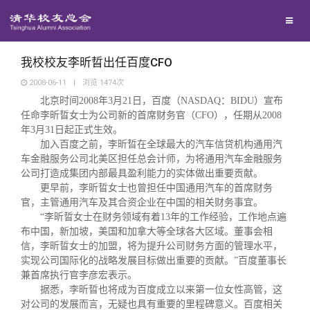
校友联络
回馈母校
地区联络
我校校友李昕晢出任百度CFO
2008-06-11
|
浏览
1474
次
北京时间
2008
年
3
月
21
日，百度（
NASDAQ
：
BIDU
）宣布
媒体平台
年级联络
捐赠项目
任命李昕晢女士为公司新的首席财务官（
CFO
），任期从
2008
年
3
月
31
日起正式生效。
百年清华
加入百度之前，李昕晢在全球最大的汽车信贷机构通用汽
院系校友工作
捐赠新闻
《清华校友通讯》
车金融服务公司北美区担任总会计师，为将通用汽车金融服务
公司打造成集团内部最具盈利能力的实体做出重要贡献。
校友服务
专业委员会
捐赠纪事
《水木清华》
清华人物
更早前，李昕晢女士也曾担任中国通用汽车的首席财务
官，主管通用汽车及其合资企业在中国的相关财务事宜。
“李昕晢女士在财务领域有着
13
年的工作经验，工作地点遍
校友总会
兴趣群体
捐赠方法
我要订阅
清华故事
终身学习
布中国，新加坡，美国和加拿大等全球各大区域。董事会相
信，李昕晢女士的加盟，将为提升公司财务方面的管理水平，
实现公司国际化的战略发展目标做出重要的贡献。
”
百度董事长
关闭
西南联大校友会
义工计划
新媒体平台
青春风采
信息化服务
总会简介
兼首席执行官李彦宏表示。
据悉，李昕晢也将成为百度成立以来第一位女性高管，这
对公司的发展而言，无疑也具有重要的里程碑意义。百度相关