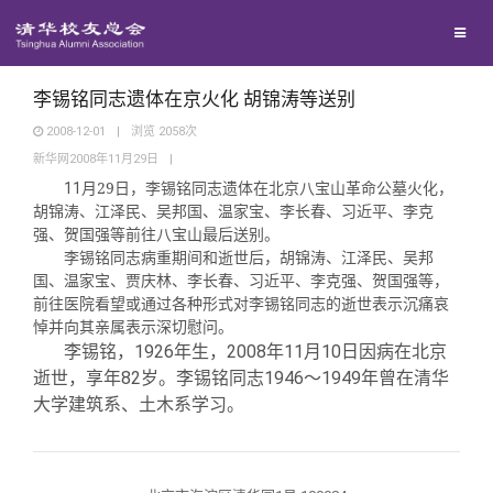
校友联络
回馈母校
地区联络
李锡铭同志遗体在京火化 胡锦涛等送别
2008-12-01
|
浏览
2058
次
新华网2008年11月29日
|
媒体平台
年级联络
捐赠项目
29
11
月
日，李锡铭同志遗体在北京八宝山革命公墓火化，
胡锦涛、江泽民、吴邦国、温家宝、李长春、习近平、李克
百年清华
院系校友工作
捐赠新闻
《清华校友通讯》
强、贺国强等前往八宝山最后送别。
李锡铭同志病重期间和逝世后，胡锦涛、江泽民、吴邦
国、温家宝、贾庆林、李长春、习近平、李克强、贺国强等，
校友服务
专业委员会
捐赠纪事
《水木清华》
清华人物
前往医院看望或通过各种形式对李锡铭同志的逝世表示沉痛哀
悼并向其亲属表示深切慰问。
1926
2008
11
10
李锡铭，
年生，
年
月
日因病在北京
校友总会
兴趣群体
捐赠方法
我要订阅
清华故事
终身学习
82
1946
1949
逝世，享年
岁。李锡铭同志
～
年曾在清华
大学建筑系、土木系学习。
关闭
西南联大校友会
义工计划
新媒体平台
青春风采
信息化服务
总会简介