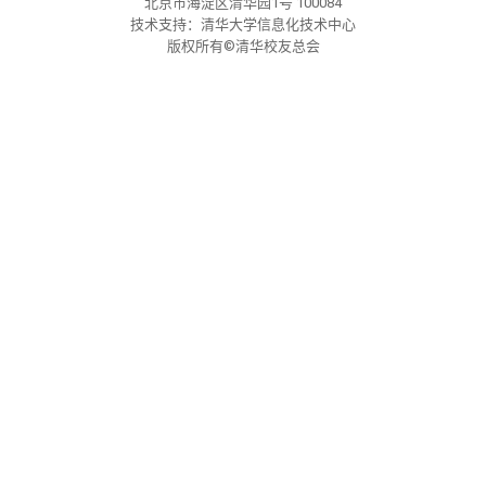
北京市海淀区清华园1号 100084
校友文苑
三创大赛
会长致辞
技术支持：清华大学信息化技术中心
版权所有©清华校友总会
校友讲坛
实用信息
总会章程
校友视界
理事会名单
制度法规
联系我们