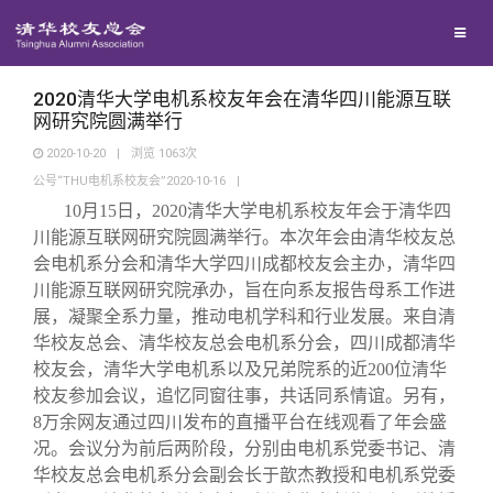
校友联络
回馈母校
地区联络
2020清华大学电机系校友年会在清华四川能源互联
网研究院圆满举行
2020-10-20
|
浏览
1063
次
媒体平台
年级联络
捐赠项目
公号“THU电机系校友会”2020-10-16
|
10
月15日，2020清华大学电机系校友年会于清华四
百年清华
院系校友工作
捐赠新闻
《清华校友通讯》
川能源互联网研究院圆满举行。本次年会由清华校友总
会电机系分会和清华大学四川成都校友会主办，清华四
川能源互联网研究院承办，旨在向系友报告母系工作进
校友服务
专业委员会
捐赠纪事
《水木清华》
清华人物
展，凝聚全系力量，推动电机学科和行业发展。来自清
华校友总会、清华校友总会电机系分会，四川成都清华
校友总会
兴趣群体
捐赠方法
我要订阅
清华故事
终身学习
校友会，清华大学电机系以及兄弟院系的近200位清华
校友参加会议，追忆同窗往事，共话同系情谊。另有，
8万余网友通过四川发布的直播平台在线观看了年会盛
关闭
西南联大校友会
义工计划
新媒体平台
青春风采
信息化服务
总会简介
况。会议分为前后两阶段，分别由电机系党委书记、清
华校友总会电机系分会副会长于歆杰教授和电机系党委