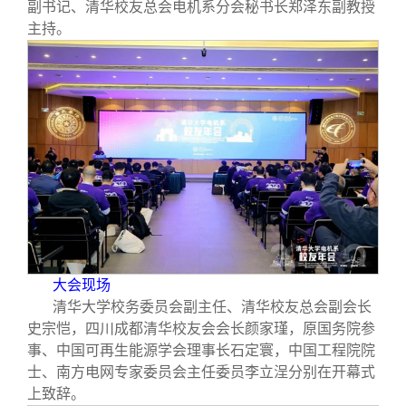
校友文苑
三创大赛
会长致辞
副书记、清华校友总会电机系分会秘书长郑泽东副教授
主持。
校友讲坛
实用信息
总会章程
校友视界
理事会名单
制度法规
联系我们
大会现场
清华大学校务委员会副主任、清华校友总会副会长
史宗恺，四川成都清华校友会会长颜家瑾，原国务院参
事、中国可再生能源学会理事长石定寰，中国工程院院
士、南方电网专家委员会主任委员李立浧分别在开幕式
上致辞。