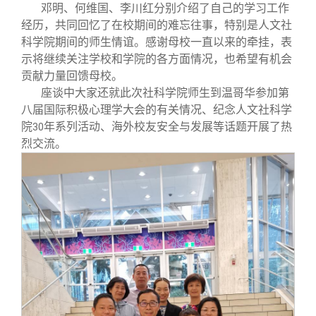
校友文苑
三创大赛
会长致辞
邓明、何维国、李川红分别介绍了自己的学习工作
经历，共同回忆了在校期间的难忘往事，特别是人文社
科学院期间的师生情谊。感谢母校一直以来的牵挂，表
校友讲坛
实用信息
总会章程
示将继续关注学校和学院的各方面情况，也希望有机会
贡献力量回馈母校。
校友视界
理事会名单
座谈中大家还就此次社科学院师生到温哥华参加第
八届国际积极心理学大会的有关情况、纪念人文社科学
院
年系列活动、海外校友安全与发展等话题开展了热
30
制度法规
烈交流。
联系我们