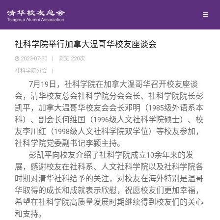
校友联络
回馈母校
地区联络
社科学院举行加拿大温哥华校友座谈会
2023-07-30
|
浏览
220
次
社科学院分会
|
媒体平台
年级联络
捐赠项目
7
月
日，社科学院在加拿大温哥华召开校友座谈
19
会，清华校友总会社科学院分会会长、社科学院院长彭
百年清华
院系校友工作
捐赠新闻
《清华校友通讯》
凯平，加拿大温哥华校友会会长邓明（
级外语系本
1985
科）、副会长何维国（
级人文社科学院硕士）、校
1996
友李川红（
级人文社科学院双学位）等校友参加，
1998
校友服务
专业委员会
捐赠纪事
《水木清华》
清华人物
社科学院党委副书记李颍主持。
彭凯平向校友介绍了社科学院成立
余年来的发
10
校友总会
兴趣群体
捐赠方法
我要订阅
清华故事
终身学习
展，感谢校友在社科系、人文社科学院以及社科学院各
时期对清华社科给予的关注，对校友在海外特别是温哥
华取得的成长和成就表示欣慰，祝愿校友们更加幸福，
关闭
西南联大校友会
义工计划
新媒体平台
青春风采
信息化服务
总会简介
希望在社科学院高质量发展时期继续得到校友们的关心
和支持。