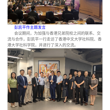
校友文苑
三创大赛
会长致辞
校友讲坛
实用信息
总会章程
彭凯平作主题发言
校友视界
理事会名单
会议期间，为加强与香港兄弟院校之间的联系、交
流与合作，彭凯平一行走访了香港中文大学社科院、香
港大学社科学院，并进行了深入的交流。
制度法规
联系我们