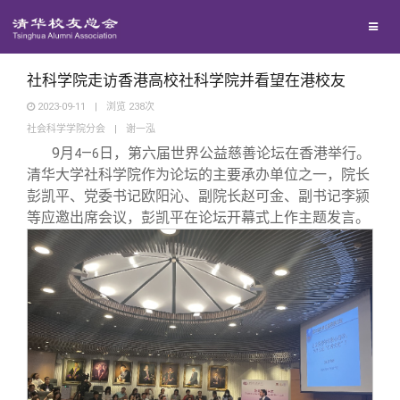
校友联络
回馈母校
地区联络
社科学院走访香港高校社科学院并看望在港校友
2023-09-11
|
浏览
238
次
社会科学学院分会
|
谢一泓
媒体平台
年级联络
捐赠项目
9
月
—
日，第六届世界公益慈善论坛在香港举行。
4
6
清华大学社科学院作为论坛的主要承办单位之一，院长
百年清华
院系校友工作
捐赠新闻
《清华校友通讯》
彭凯平、党委书记欧阳沁、副院长赵可金、副书记李颍
等应邀出席会议，彭凯平在论坛开幕式上作主题发言。
校友服务
专业委员会
捐赠纪事
《水木清华》
清华人物
校友总会
兴趣群体
捐赠方法
我要订阅
清华故事
终身学习
关闭
西南联大校友会
义工计划
新媒体平台
青春风采
信息化服务
总会简介