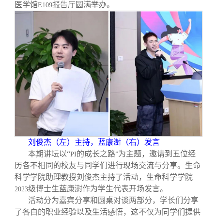
校友文苑
三创大赛
会长致辞
医学馆
报告厅圆满举办。
E109
校友讲坛
实用信息
总会章程
校友视界
理事会名单
制度法规
联系我们
刘俊杰（左）主持，蓝康澍（右）发言
本期讲坛以“
的成长之路
为主题，邀请到五位经
PI
”
历各不相同的校友与同学们进行现场交流与分享。生命
科学学院助理教授刘俊杰主持了活动，生命科学学院
级博士生蓝康澍作为学生代表开场发言。
2023
活动分为嘉宾分享和圆桌对谈两部分，学长们分享
了各自的职业经验以及生活感悟，这不仅为同学们提供