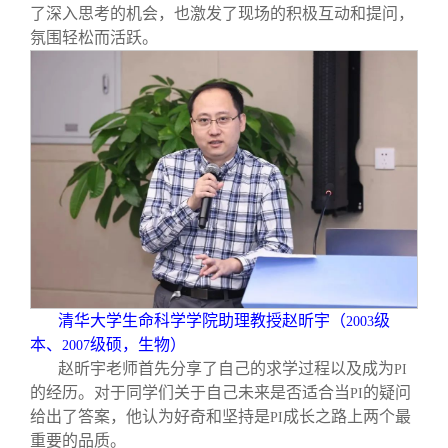
了深入思考的机会，也激发了现场的积极互动和提问，
氛围轻松而活跃。
清华大学生命科学学院助理教授赵昕宇（
级
2003
本、
级硕，生物）
2007
赵昕宇老师首先分享了自己的求学过程以及成为
PI
的经历。对于同学们关于自己未来是否适合当
的疑问
PI
给出了答案，他认为好奇和坚持是
成长之路上两个最
PI
重要的品质。