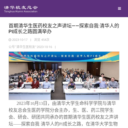
校友联络
回馈母校
地区联络
首期清华生医药校友之声讲坛——探索自我·清华人的
PI成长之路圆满举办
2023-10-17
|
浏览
454
次
媒体平台
年级联络
捐赠项目
公号“清华生医校友”2023-10-16
|
百年清华
院系校友工作
捐赠新闻
《清华校友通讯》
校友服务
专业委员会
捐赠纪事
《水木清华》
清华人物
校友总会
兴趣群体
捐赠方法
我要订阅
清华故事
终身学习
2023
年
月
日，由清华大学生命科学学院与清华
10
13
校友总会生医药学院分会主办，生、医、药三院学生
关闭
西南联大校友会
义工计划
新媒体平台
青春风采
信息化服务
总会简介
会、研会、研团共同承办的首期清华生医药校友之声讲
坛
探索自我
清华人的
成长之路，在清华大学生物
——
·
PI