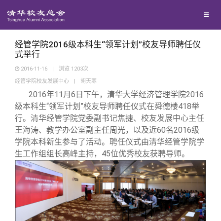
校友联络
回馈母校
地区联络
经管学院2016级本科生“领军计划”校友导师聘任仪
式举行
2016-11-16
|
浏览
1203
次
媒体平台
年级联络
捐赠项目
经管学院校友发展中心
|
胡天寒
2016
年11月6日下午，清华大学经济管理学院2016
百年清华
院系校友工作
捐赠新闻
《清华校友通讯》
级本科生“领军计划”校友导师聘任仪式在舜德楼418举
行。清华经管学院党委副书记焦捷、校友发展中心主任
王海涛、教学办公室副主任周光，以及近60名2016级
校友服务
专业委员会
捐赠纪事
《水木清华》
清华人物
学院本科新生参与了活动。聘任仪式由清华经管学院学
生工作组组长高峰主持，45位优秀校友获聘导师。
校友总会
兴趣群体
捐赠方法
我要订阅
清华故事
终身学习
关闭
西南联大校友会
义工计划
新媒体平台
青春风采
信息化服务
总会简介