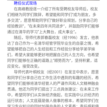
校友文苑
三创大赛
会长致辞
聘任仪式现场
在高峰教授逐一介绍了所有受聘校友导师后，校友
们相继为同学们致辞，希望能和同学们“成为朋友，多
校友讲坛
实用信息
总会章程
多交流”，愿意帮助同学们“做好职业规划，分享自己的
经验教训”，“在未来四年共同进步”，并鼓励同学们能够
校友视界
理事会名单
通过在清华的学习“上大舞台，成大事业”。
随后，导师代表郭春磊校友（经1996）发言，他表
达了自己作为一名清华经管学院毕业生的自豪之情，希
制度法规
望能够把自己的人生经验和工作经验分享给学弟学妹
们，希望大家能够更好地把握自己的人生方向，也希望
联系我们
同学们能够在正确的道路上“顺势而为”，坚持积累，适
应变化，接受改变。
导师代表叶桐校友（经2001）在发言中表示，愿意
和同学们分享自己在工作生活中遇到的有趣的经历，希
望同学们能够将清华经管人的严谨作风和人文精神融会
贯通。他还为同学们提出了三点具体建议：在未来工作
中，希望同学们从实体经济做起，在实践中认识经济的
运行状态；人文底蕴是做人做事的根本，希望同学们在
学习专业知识的同时加强自身的人文素养；责任感和使