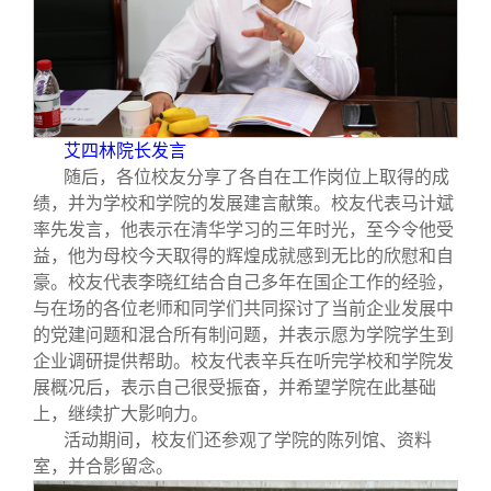
艾四林院长发言
随后，各位校友分享了各自在工作岗位上取得的成
绩，并为学校和学院的发展建言献策。校友代表马计斌
率先发言，他表示在清华学习的三年时光，至今令他受
益，他为母校今天取得的辉煌成就感到无比的欣慰和自
豪。校友代表李晓红结合自己多年在国企工作的经验，
与在场的各位老师和同学们共同探讨了当前企业发展中
的党建问题和混合所有制问题，并表示愿为学院学生到
企业调研提供帮助。校友代表辛兵在听完学校和学院发
展概况后，表示自己很受振奋，并希望学院在此基础
上，继续扩大影响力。
活动期间，校友们还参观了学院的陈列馆、资料
室，并合影留念。