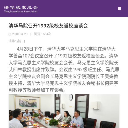
校友联络
回馈母校
地区联络
清华马院召开1992级校友返校座谈会
2018-04-29
|
浏览
1654
次
清华马院
|
媒体平台
年级联络
捐赠项目
4
月28日下午，清华大学马克思主义学院在清华大
学善斋107会议室召开了1992级校友返校座谈会。清华
百年清华
院系校友工作
捐赠新闻
《清华校友通讯》
大学马克思主义学院校友会会长、马克思主义学院院长
艾四林教授出席并致辞。会议由1992级班主任、马克思
主义学院校友会副会长马克思主义学院副院长王雯姝教
校友服务
专业委员会
捐赠纪事
《水木清华》
清华人物
授主持，清华大学马克思主义学院校友会秘书长何建宇
副教授等教师参加了座谈会。
校友总会
兴趣群体
捐赠方法
我要订阅
清华故事
终身学习
关闭
西南联大校友会
义工计划
新媒体平台
青春风采
信息化服务
总会简介