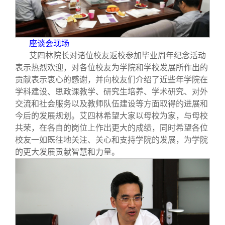
校友文苑
三创大赛
会长致辞
校友讲坛
实用信息
总会章程
座谈会现场
艾四林院长对诸位校友返校参加毕业周年纪念活动
校友视界
理事会名单
表示热烈欢迎，对各位校友为学院和学校发展所作出的
贡献表示衷心的感谢，并向校友们介绍了近些年学院在
学科建设、思政课教学、研究生培养、学术研究、对外
制度法规
交流和社会服务以及教师队伍建设等方面取得的进展和
今后的发展规划。艾四林希望大家以母校为家，与母校
联系我们
共荣，在各自的岗位上作出更大的成绩，同时希望各位
校友一如既往地关注、关心和支持学院的发展，为学院
的更大发展贡献智慧和力量。