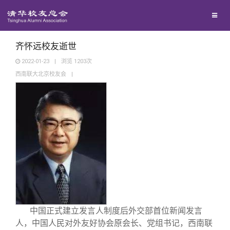
兴趣群体
西南联大校友会
齐怀远校友逝世
2022-01-23
|
浏览
1203
次
西南联大北京校友会
|
回馈母校
媒体平台
捐赠项目
百年清华
捐赠新闻
《清华校友通讯》
校友服务
捐赠纪事
《水木清华》
清华人物
校友总会
捐赠方法
我要订阅
清华故事
终身学习
中国正式建立发言人制度后外交部首位新闻发言
人，中国人民对外友好协会原会长、党组书记，西南联