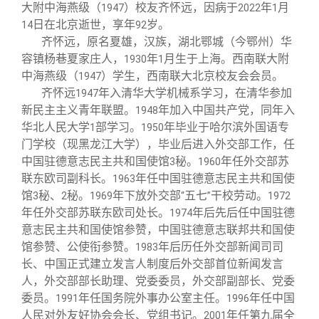
关闭
义工计划
新媒体平台
青春风采
信息化服务
总会简介
大附中海燕级（
）校友齐怀远，因病于
年
月
1947
2022
1
日在北京逝世，享年
岁。
14
92
齐怀远，原名夏雄，汉族，湖北鄂城（今鄂州）华
校友文苑
三创大赛
会长致辞
容镇杨巷夏家庄人，
年
月生于上海。西南联大附
1930
1
中海燕级（
）学生，西南联大北京校友会会员。
1947
校友讲坛
实用信息
总会章程
齐怀远
年入清华大学机械系学习，在清华参加
1947
新民主主义青年联盟。
年加入中国共产党，同年入
1948
华北人民大学
部学习。
年毕业于哈尔滨外国语专
1
1950
校友视界
理事会名单
门学校（现黑龙江大学），毕业后进入外交部工作，任
中国驻德意志民主共和国使馆
秘。
年任外交部苏
3
1960
制度法规
联东欧司副科长。
年任中国驻德意志民主共和国使
1963
馆
秘、
秘。
年下放外交部
五七
干校劳动。
3
2
1969
“
”
1972
年任外交部苏联东欧司处长。
年后先后任中国驻德
1974
联系我们
意志民主共和国使馆参赞，中国驻德意志联邦共和国使
馆参赞、公使衔参赞。
年后历任外交部新闻司司
1983
长、中国正式建立发言人制度后外交部首位新闻发言
人，外交部部长助理、党委委员，外交部副部长、党委
委员。
年任国务院外事办公室主任。
年任中国
1991
1996
人民对外友好协会会长、党组书记。
年任第九届全
2001