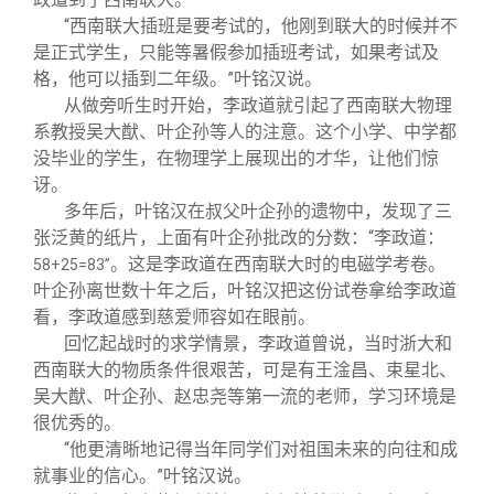
“西南联大插班是要考试的，他刚到联大的时候并不
是正式学生，只能等暑假参加插班考试，如果考试及
格，他可以插到二年级。”叶铭汉说。
从做旁听生时开始，李政道就引起了西南联大物理
系教授吴大猷、叶企孙等人的注意。这个小学、中学都
没毕业的学生，在物理学上展现出的才华，让他们惊
讶。
多年后，叶铭汉在叔父叶企孙的遗物中，发现了三
张泛黄的纸片，上面有叶企孙批改的分数：“李政道：
。这是李政道在西南联大时的电磁学考卷。
58+25=83”
叶企孙离世数十年之后，叶铭汉把这份试卷拿给李政道
看，李政道感到慈爱师容如在眼前。
回忆起战时的求学情景，李政道曾说，当时浙大和
西南联大的物质条件很艰苦，可是有王淦昌、束星北、
吴大猷、叶企孙、赵忠尧等第一流的老师，学习环境是
很优秀的。
“他更清晰地记得当年同学们对祖国未来的向往和成
就事业的信心。”叶铭汉说。