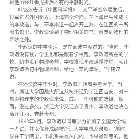
是他历经几番周折后才有的平静时光。
叶铭汉告诉《中国科学报》，太平洋战争爆发后，
日军进占外国租界，上海完全沦陷。在上海出生和成长
的李政道，与二哥李崇道一起离开上海。在江西的一所
图书馆里，李政道读到了物理相关的书，察觉到物理的
奇妙之处。
李政道的中学生活，是在颠沛中度过的。“当时，李
政道没有钱，学生也都是跟着学校跑。李政道所在的学
校，初中没有物理老师，学校发现李政道懂物理，就让
李政道做初中物理老师，给他一定的津贴。”叶铭汉
说。
在还没高中毕业时，李政道开始着手考大学。当
时，浙江大学因战火所迫从杭州迁到了江西吉安，对于
热衷物理学的李政道来说，成为一个可能的选择。然
而，没过多久，浙江大学又迁去了贵州。李政道也决心
离开江西，奔赴贵州。
1943
年
月，李政道以同等学力参加了全国大学统
8
一考试，并以优异成绩被浙江大学电机系录取。
那时
“
候在工学院里，电机系是最热门的，也是最难考的，他