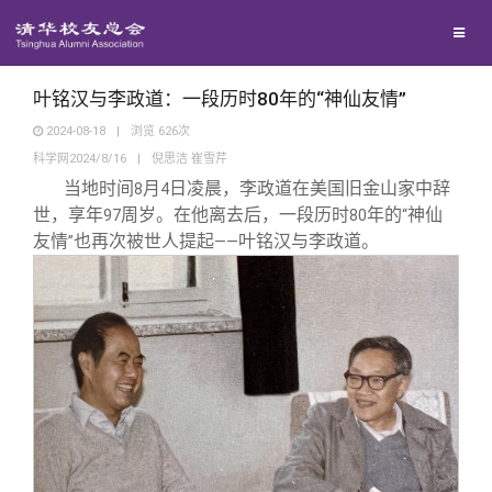
兴趣群体
西南联大校友会
叶铭汉与李政道：一段历时80年的“神仙友情”
2024-08-18
|
浏览
626
次
科学网2024/8/16
|
倪思洁 崔雪芹
回馈母校
当地时间
月
日凌晨，李政道在美国旧金山家中辞
8
4
世，享年
周岁。在他离去后，一段历时
年的
神仙
97
80
“
媒体平台
捐赠项目
友情
也再次被世人提起
叶铭汉与李政道。
”
——
百年清华
捐赠新闻
《清华校友通讯》
校友服务
捐赠纪事
《水木清华》
清华人物
校友总会
捐赠方法
我要订阅
清华故事
终身学习