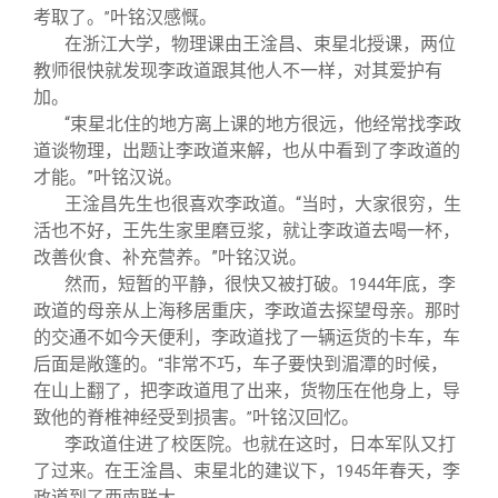
考取了。
叶铭汉感慨。
”
在浙江大学，物理课由王淦昌、束星北授课，两位
教师很快就发现李政道跟其他人不一样，对其爱护有
加。
“束星北住的地方离上课的地方很远，他经常找李政
道谈物理，出题让李政道来解，也从中看到了李政道的
才能。”叶铭汉说。
王淦昌先生也很喜欢李政道。“当时，大家很穷，生
活也不好，王先生家里磨豆浆，就让李政道去喝一杯，
改善伙食、补充营养。”叶铭汉说。
然而，短暂的平静，很快又被打破。
年底，李
1944
政道的母亲从上海移居重庆，李政道去探望母亲。那时
的交通不如今天便利，李政道找了一辆运货的卡车，车
后面是敞篷的。
非常不巧，车子要快到湄潭的时候，
“
在山上翻了，把李政道甩了出来，货物压在他身上，导
致他的脊椎神经受到损害。
叶铭汉回忆。
”
李政道住进了校医院。也就在这时，日本军队又打
了过来。在王淦昌、束星北的建议下，
年春天，李
1945
政道到了西南联大。