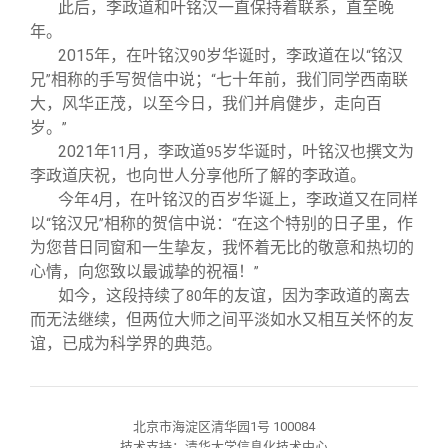
此后，李政道和叶铭汉一直保持着联系，直至晚
年。
2015
年，在叶铭汉
岁华诞时，李政道在以
铭汉
90
“
兄
相称的手写贺信中说；
七十年前，我们同学西南联
”
“
大，风华正茂，以至今日，我们并肩健步，走向百
岁。
”
2021
年
月，李政道
岁华诞时，叶铭汉也撰文为
11
95
李政道庆祝，也向世人分享他所了解的李政道。
今年
月，在叶铭汉的百岁华诞上，李政道又在同样
4
以
铭汉兄
相称的贺信中说：
在这个特别的日子里，作
“
”
“
为您昔日同窗和一生挚友，我怀着无比的敬意和热切的
心情，向您致以最诚挚的祝福！
”
如今，这段持续了
年的友谊，因为李政道的离去
80
而无法继续，但两位大师之间平淡如水又相互关怀的友
谊，已成为科学界的典范。
北京市海淀区清华园1号 100084
技术支持：清华大学信息化技术中心