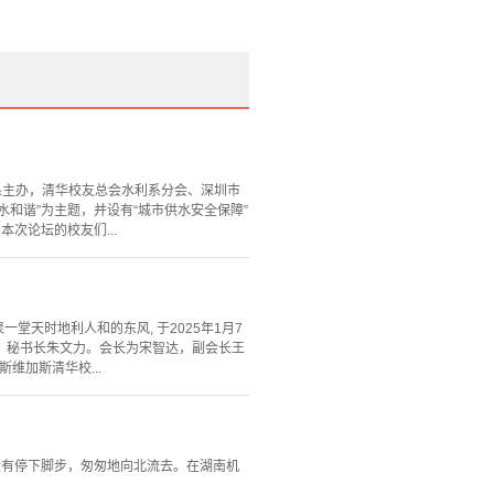
系主办，清华校友总会水利系分会、深圳市
水和谐”为主题，并设有“城市供水安全保障”
次论坛的校友们...
汇聚一堂天时地利人和的东风, 于2025年1月7
宇，秘书长朱文力。会长为宋智达，副会长王
维加斯清华校...
没有停下脚步，匆匆地向北流去。在湖南机