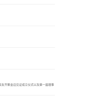
。
清华校友齐聚金边见证成立仪式以及第一届理事