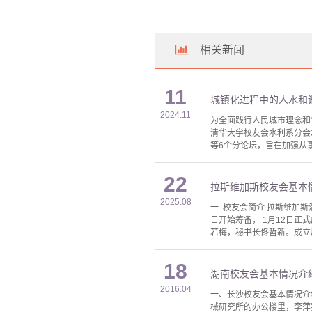
相关新闻
11
城镇化进程中的人水和谐 
2024.11
为全面践行人民城市理念和
清华大学校友会水利系分会承
等6个分论坛，旨在加强从
22
拉斯维加斯校友会基本
2025.08
一. 校友会简介 拉斯维加斯清
日开始筹备， 1月12日
若梅，秘书长佟哲新。成立后
18
湖南校友会基本情况介
2016.04
一、长沙校友会基本情况介
械研究所的办公楼里，李萍荪