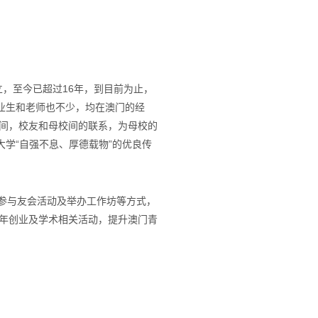
月16日成立，至今已超过16年，到目前为止，
业生和老师也不少，均在澳门的经
间，校友和母校间的联系，为母校的
学“自强不息、厚德载物”的优良传
参与友会活动及举办工作坊等方式，
年创业及学术相关活动，提升澳门青