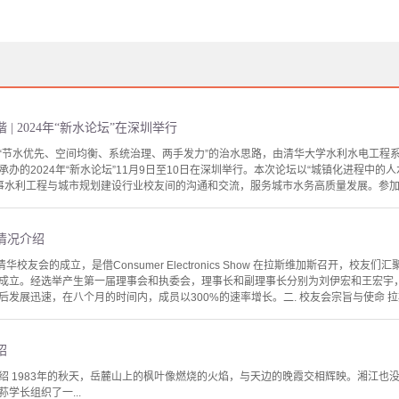
| 2024年“新水论坛”在深圳举行
“节水优先、空间均衡、系统治理、两手发力”的治水思路，由清华大学水利水电工程
办的2024年“新水论坛”11月9日至10日在深圳举行。本次论坛以“城镇化进程中的人
事水利工程与城市规划建设行业校友间的沟通和交流，服务城市水务高质量发展。参加本
情况介绍
华校友会的成立，是借Consumer Electronics Show 在拉斯维加斯召开，校友们
正式成立。经选举产生第一届理事会和执委会，理事长和副理事长分别为刘伊宏和王宏
发展迅速，在八个月的时间内，成员以300%的速率增长。二. 校友会宗旨与使命 拉斯
绍
绍 1983年的秋天，岳麓山上的枫叶像燃烧的火焰，与天边的晚霞交相辉映。湘江也
学长组织了一...