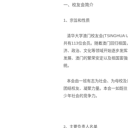
一、校友会简介
1、宗旨和性质
清华大学澳门校友会(TSINGHUA UNI
共有113位会员。随着澳门回归祖
济、政治、文化等领域开始逐步发挥
发展、澳门的繁荣安定以及祖国富强
统。
本会由一班有志为社会、为母校及
团结校友、凝聚力量。本会一如既往
少年社会的竞争力。
、主要负责人名单
2