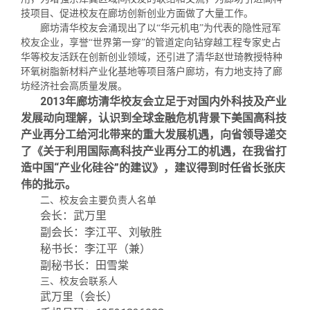
关闭
义工计划
新媒体平台
青春风采
信息化服务
总会简介
技项目、促进校友在廊坊创新创业方面做了大量工作。
廊坊清华校友会涌现出了以
“华元机电”为代表的隐性冠军
校友企业，享誉“世界第一穿”的管道定向钻穿越工程专家史占
校友文苑
三创大赛
会长致辞
华等校友活跃在创新创业领域，还引进了清华赵世琦教授特种
环氧树脂新材料产业化基地等项目落户廊坊，有力地支持了廊
坊经济社会高质量发展。
校友讲坛
实用信息
总会章程
2013年廊坊清华校友会立足于对国内外科技及产业
发展动向理解，认识到全球金融危机背景下美国高科技
校友视界
理事会名单
产业再分工给河北带来的重大发展机遇，向省领导递交
了《关于利用国际高科技产业再分工的机遇，在我省打
造中国“产业化硅谷”的建议》，建议得到时任省长张庆
制度法规
伟的批示。
二、校友会主要负责人名单
会长：
武万里
联系我们
副会长：
李江平
、刘敏胜
秘书长：李江平（兼）
副秘书长：田雪棠
三、校友会联系人
武万里
（会长）