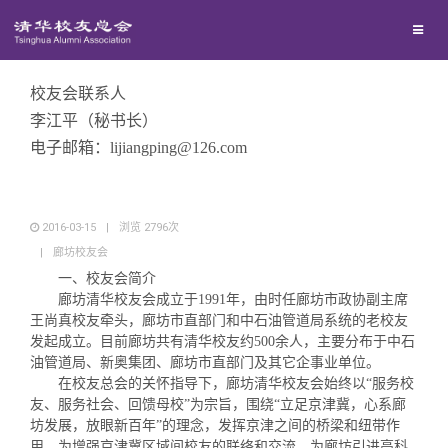
兴趣群体
西南联大校友会
校友会联系人
李江平（秘书长）
电子邮箱：lijiangping@126.com
回馈母校
媒体平台
捐赠项目
2016-03-15
|
浏览
2796
次
|
廊坊校友会
百年清华
捐赠新闻
《清华校友通讯》
一、校友会简介
廊坊清华校友会成立于
1991年，由时任廊坊市政协副主席
王尚真校友牵头，廊坊市直部门和中石油管道局系统的老校友
校友服务
捐赠纪事
《水木清华》
清华人物
发起成立。目前廊坊共有清华校友约500余人，主要分布于中石
油管道局、新奥集团、廊坊市直部门及其它企事业单位。
在校友总会的关怀指导下，廊坊清华校友会始终以
“服务校
校友总会
捐赠方法
我要订阅
清华故事
终身学习
友、服务社会、回馈母校”为宗旨，围绕“立足京津冀，心系廊
坊发展，放眼新百年”的理念，发挥京津之间的桥梁和纽带作
用，为增强京津冀区域间校友的联络和交流，为廊坊引进高科