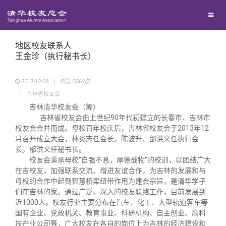
兴趣群体
西南联大校友会
地区校友联系人
王金珍（执行秘书长）
回馈母校
2017-12-08
|
浏览
5562
次
|
吉林省校友会
媒体平台
捐赠项目
吉林清华校友会（筹）
吉林省校友会由上世纪90年代初建立的长春市、吉林市
校友会合并而成。母校百年校庆后，吉林省校友会于2013年12
百年清华
捐赠新闻
《清华校友通讯》
月召开成立大会，林炎志任会长，陈波升、邰洪义任执行会
长，邰洪义任秘书长。
校友会秉承母校“自强不息，厚德载物”的校训，以团结广大
校友服务
捐赠纪事
《水木清华》
清华人物
在吉校友，加强联系交流、增进友谊合作，为吉林的发展和与
母校的合作中起到智慧桥梁纽带作用为建会宗旨，是清华学子
们在吉林的家。通过广泛、深入的校友联络工作，目前发展到
校友总会
捐赠方法
我要订阅
清华故事
终身学习
近1000人。校友行业主要分布在汽车、化工、大型轨道客车等
国有企业、党政机关、教育事业、科研机构、自主创业、高科
技产业公司等，广大校友在各自的岗位上为吉林的经济建设和