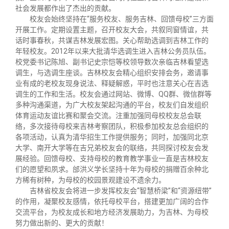
关闭
义工计划
新媒体平台
青春风采
信息化服务
总会简介
社会发展都作出了杰出的贡献。
校友会始终坚持在“服务校友、服务吉林、回馈母校”三方面
开展工作。定期设置主题，召开校友大会，共叙同窗情谊，共
校友文苑
三创大赛
会长致辞
话时事春秋，共谋吉林发展宏图。关心帮助选调到吉林工作的
年轻校友。2012年以来大批清华选调生进入吉林公务员队伍。
校党委书记陈旭、副书记史宗恺等校领导数次亲临吉林看望选
校友讲坛
实用信息
总会章程
调生，与选调生座谈。吉林校友会精心组织安排会务，邀请事
业有成的老校友现身说法、释疑解惑，平时也注意关心在吉选
调生的工作和生活。校友会通过网站、微博、QQ群、微信群等
校友视界
理事会名单
多种沟通渠道，为广大校友架起沟通的平台，校友们自发组织
体育运动友谊比赛和聚会交流。注重加强同母校校友总会联
络，多次接待母校来吉林考察团队，积极参加校友总会组织的
制度法规
各项活动，认真为清华招生工作提供服务；同时，加强同北京
大学、南开大学等在吉兄弟校友会的联络，共同探讨校友会发
展经验。回馈母校、支持母校的教育教学事业一直是吉林校友
联系我们
们的愿望和夙求。邰洪义学长坚持十年为母校的捐赠百余种北
方稀有树种，为母校的校园景观建设不遗余力。
吉林省校友会将进一步发挥校友会“智慧桥梁”和“资源纽带”
的作用，凝聚校友感情，依托母校平台，搭建更加广阔的合作
交流平台，为校友成长和地方经济发展助力，为吉林、为母校
努力做出新的、更大的贡献！