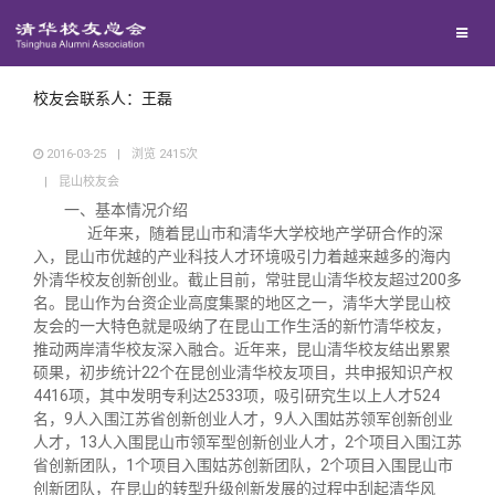
兴趣群体
西南联大校友会
校友会联系人：王磊
2016-03-25
|
浏览
2415
次
回馈母校
|
昆山校友会
一、基本情况介绍
媒体平台
捐赠项目
近年来，随着昆山市和清华大学校地产学研合作的深
入，昆山市优越的产业科技人才环境吸引力着越来越多的海内
外清华校友创新创业。截止目前，常驻昆山清华校友超过200多
百年清华
捐赠新闻
《清华校友通讯》
名。昆山作为台资企业高度集聚的地区之一，清华大学昆山校
友会的一大特色就是吸纳了在昆山工作生活的新竹清华校友，
推动两岸清华校友深入融合。近年来，昆山清华校友结出累累
校友服务
捐赠纪事
《水木清华》
清华人物
硕果，初步统计22个在昆创业清华校友项目，共申报知识产权
4416项，其中发明专利达2533项，吸引研究生以上人才524
名，9人入围江苏省创新创业人才，9人入围姑苏领军创新创业
校友总会
捐赠方法
我要订阅
清华故事
终身学习
人才，13人入围昆山市领军型创新创业人才，2个项目入围江苏
省创新团队，1个项目入围姑苏创新团队，2个项目入围昆山市
创新团队，在昆山的转型升级创新发展的过程中刮起清华风