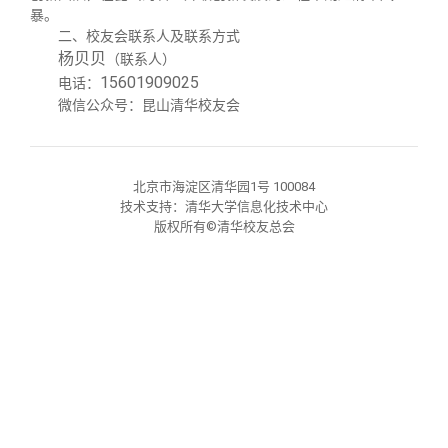
关闭
义工计划
新媒体平台
青春风采
信息化服务
总会简介
暴。
二、校友会联系人及联系方式
杨贝贝
（联系人）
校友文苑
三创大赛
会长致辞
15601909025
电话：
微信公众号：昆山清华校友会
校友讲坛
实用信息
总会章程
北京市海淀区清华园1号 100084
校友视界
理事会名单
技术支持：清华大学信息化技术中心
版权所有©清华校友总会
制度法规
联系我们