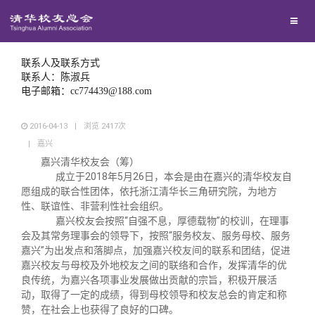
兴趣群体
西南联大校友会
联系人及联系方式
联系人：陈淑兵
电子邮箱：cc774439@188.com
回馈母校
2016-04-13
|
浏览
2417
次
|
嘉兴
媒体平台
捐赠项目
嘉兴清华校友会（筹）
成立于2018年5月26日，本会是由在嘉兴的清华校友自
百年清华
捐赠新闻
《清华校友通讯》
愿组成的联合性团体，依托浙江清华长三角研究院，为地方
性、联谊性、非营利性社会组织。
嘉兴校友会按照“自强不息，厚德载物”的校训，在理事
校友服务
捐赠纪事
《水木清华》
清华人物
会及其常务理事会的领导下，按照“服务校友、服务母校、服务
嘉兴”为出发点和落脚点，加强嘉兴校友间的联系和团结，促进
嘉兴校友与母校及外地校友之间的联络和合作，发挥清华的优
校友总会
捐赠方法
我要订阅
清华故事
终身学习
良传统，为嘉兴各项事业发展做出贡献的宗旨，积极开展活
动，取得了一定的成绩，得到母校领导和校友总会的肯定和称
赞，在社会上也获得了良好的口碑。