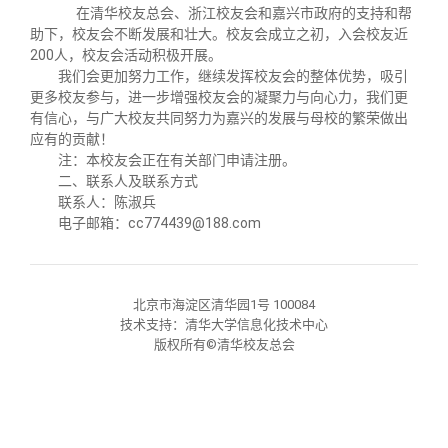
关闭
义工计划
新媒体平台
青春风采
信息化服务
总会简介
在清华校友总会、浙江校友会和嘉兴市政府的支持和帮
助下，校友会不断发展和壮大。校友会成立之初，入会校友近
200人，校友会活动积极开展。
校友文苑
三创大赛
会长致辞
我们会更加努力工作，继续发挥校友会的整体优势，吸引
更多校友参与，进一步增强校友会的凝聚力与向心力，我们更
有信心，与广大校友共同努力为嘉兴的发展与母校的繁荣做出
校友讲坛
实用信息
总会章程
应有的贡献！
注：本校友会正在有关部门申请注册。
二、联系人及联系方式
校友视界
理事会名单
联系人：陈淑兵
电子邮箱：cc774439@188.com
制度法规
北京市海淀区清华园1号 100084
联系我们
技术支持：清华大学信息化技术中心
版权所有©清华校友总会