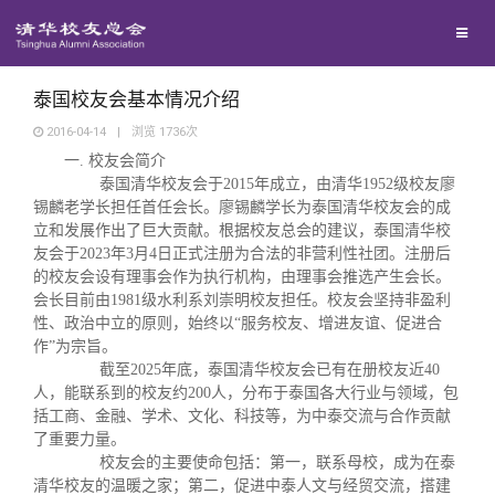
兴趣群体
西南联大校友会
泰国校友会基本情况介绍
2016-04-14
|
浏览
1736
次
一. 校友会简介
回馈母校
泰国清华校友会于2015年成立，由清华1952级校友廖
锡麟老学长担任首任会长。廖锡麟学长为泰国清华校友会的成
媒体平台
立和发展作出了巨大贡献。根据校友总会的建议，泰国清华校
捐赠项目
友会于2023年3月4日正式注册为合法的非营利性社团。注册后
的校友会设有理事会作为执行机构，由理事会推选产生会长。
百年清华
捐赠新闻
《清华校友通讯》
会长目前由1981级水利系刘崇明校友担任。校友会坚持非盈利
性、政治中立的原则，始终以“服务校友、增进友谊、促进合
作”为宗旨。
校友服务
捐赠纪事
《水木清华》
清华人物
截至2025年底，泰国清华校友会已有在册校友近40
人，能联系到的校友约200人，分布于泰国各大行业与领域，包
括工商、金融、学术、文化、科技等，为中泰交流与合作贡献
校友总会
捐赠方法
我要订阅
清华故事
终身学习
了重要力量。
校友会的主要使命包括：第一，联系母校，成为在泰
清华校友的温暖之家；第二，促进中泰人文与经贸交流，搭建