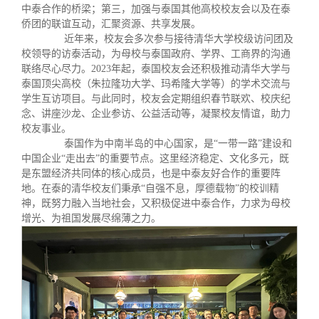
关闭
义工计划
新媒体平台
青春风采
信息化服务
总会简介
中泰合作的桥梁；第三，加强与泰国其他高校校友会以及在泰
侨团的联谊互动，汇聚资源、共享发展。
近年来，校友会多次参与接待清华大学校级访问团及
校友文苑
三创大赛
会长致辞
校领导的访泰活动，为母校与泰国政府、学界、工商界的沟通
联络尽心尽力。2023年起，泰国校友会还积极推动清华大学与
泰国顶尖高校（朱拉隆功大学、玛希隆大学等）的学术交流与
校友讲坛
实用信息
总会章程
学生互访项目。与此同时，校友会定期组织春节联欢、校庆纪
念、讲座沙龙、企业参访、公益活动等，凝聚校友情谊，助力
校友事业。
校友视界
理事会名单
泰国作为中南半岛的中心国家，是“一带一路”建设和
中国企业“走出去”的重要节点。这里经济稳定、文化多元，既
是东盟经济共同体的核心成员，也是中泰友好合作的重要阵
制度法规
地。在泰的清华校友们秉承“自强不息，厚德载物”的校训精
神，既努力融入当地社会，又积极促进中泰合作，力求为母校
增光、为祖国发展尽绵薄之力。
联系我们