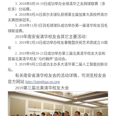
3. 2018年8月18-19日成功举办全球清华之友网球联赛（多
伦多）分站赛。
4.
2018年8月26日高尔夫球队获得第五届加拿大高校杯高尔
夫赛团体冠军。
5.
2018年11月3日羽毛球球队成功举办第一届清华校友羽毛
球联谊赛
。
2019
年南安省清华校友会其它主要活动：
1.
2019
年
2
月
24
日成功举办校友春晚暨庆祝艺术团成立
10
周
年
2.
2019
年
9
月
20-21
日成功举办
第三届北美清华校友大会和
首届
北美清华校友
“
马约翰杯
”
运动会
。
3.
2019
年
9
月
22
日成功主办多大清华第二届人工智能创新论
坛。
有关南安省清华校友会的活动详情，可浏览校友会
官方网站
http://tsinghua-so.org
2019第三届北美清华校友大会