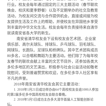
关闭
义工计划
新媒体平台
青春风采
信息化服务
总会简介
行业。校友会每年通过固定的三大主题活动（春节联欢
晚会、校庆和夏季野餐）以及不定期举办的社交及教育
校友文苑
三创大赛
会长致辞
活动，为校友间交流与合作提供机会，直接或间接为校
友提供生活及工作上的帮助，并使校友在异国他乡享受
到丰富的中华文化生活。校友会每年负责接待来自清华
校友讲坛
实用信息
总会章程
就读南安省各大学的新生。
南安省清华校友会下设有校友会艺术团、企业家
俱乐部、高尔夫球队、排球队、乒乓球队、羽毛球队、
校友视界
理事会名单
网球队、长跑队、足球队和桥牌队。其中艺术团有成员
80
多名，以合唱和舞蹈为主要活动。他们除了为每年校
制度法规
友春节的联欢会献上丰富的文艺节目外，还参加各类大
多伦多地区的文艺演出，积极参与社会公益活动如敬老
院慰问，受到普遍赞赏和欢迎，在多伦多华人社区享有
联系我们
不凡的声誉。
2018
年南安省清华校友会其它主要活动：
1. 2018年1月21日成功举办由64个高校校友会逾1000人参加
的第2届多伦多中国高校校友会联合春晚。
2. 2
018年5月5日成功主办多大清华首届人工智能创新论
坛。