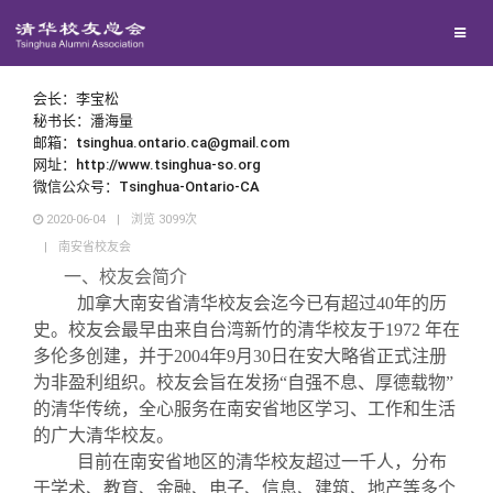
兴趣群体
西南联大校友会
会长：李宝松
秘书长：潘海量
邮箱：tsinghua.ontario.ca@gmail.com
回馈母校
网址：http://www.tsinghua-so.org
微信公众号：Tsinghua-Ontario-CA
2020-06-04
|
浏览
3099
次
媒体平台
捐赠项目
|
南安省校友会
一、校友会简介
百年清华
捐赠新闻
《清华校友通讯》
加拿大南安省清华校友会迄今已有超过
40
年的历
史。校友会最早由来自台湾新竹的清华校友于
1972
年在
多伦多创建，并于
2004
年
9
月
30
日在安大略省正式注册
校友服务
捐赠纪事
《水木清华》
清华人物
为非盈利组织。校友会旨在发扬
“
自强不息、厚德载物
”
的清华传统，全心服务在南安省地区学习、工作和生活
校友总会
捐赠方法
我要订阅
清华故事
终身学习
的广大清华校友。
目前在南安省地区的清华校友超过一千人，分布
于学术、教育、金融、电子、信息、建筑、地产等多个