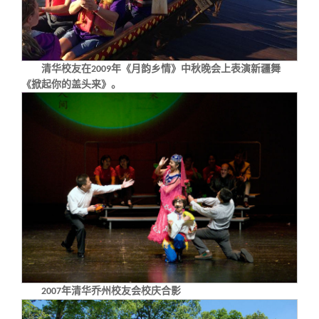
清华校友在
年《月韵乡情》中秋晚会上表演新疆舞
2009
《掀起你的盖头来》。
年清华乔州校友会校庆合影
2007