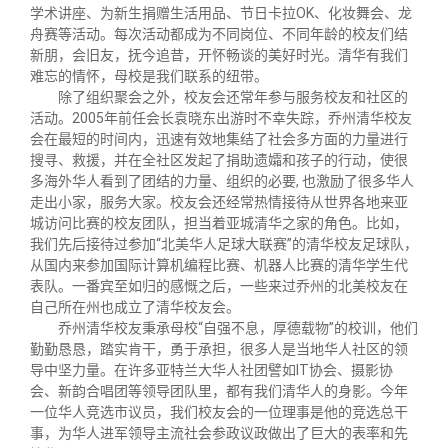
关闭
义工计划
新媒体平台
青春风采
信息化服务
总会简介
学术讲座、为新生捐赠生活用品、节日卡拉OK、化妆舞会、龙
舟赛等活动。每次活动都成为不同岗位、不同年龄的校友们结
新朋，会旧友，抚今追昔，开怀畅谈的美好时光。清华有我们
校友文苑
三创大赛
会长致辞
难忘的情怀，母校是我们联系的纽带。
除了组织聚会之外，校友会还常年参与服务校友和社区的
活动。2005年前任会长袁晓东出游时不幸失踪，乔州清华校友
校友讲坛
实用信息
总会章程
会在最短的时间内，迅速有效地集结了社会多方面的力量进行
搜寻、救援，并在全社区发起了捐助遗孀和孩子的行动，使很
多海外华人看到了团结的力量、组织的必要, 也激励了很多华人
校友视界
理事会名单
走出小家，服务大家。校友会还经常热情接待从世界各地来亚
城访问比赛的校友团队，担当着亚城清华之家的角色。比如，
我们先后接待过参加“北美华人足球大联赛”的清华校友足球队，
制度法规
从国内来参加国际计算机编程比赛、机器人比赛的清华学生代
表队。一番宾至如归的感慨之后，一些来过乔州的北美校友在
自己所在州也成立了清华校友会。
联系我们
乔州清华校友秉承母校“自强不息，厚德载物”的校训，他们
勤勤恳恳，踏实肯干，勇于承担，很多人是当地华人社区的领
导中坚力量。在许多亚特兰大华人社团譬如IT协会、摄影协
会、新韵合唱团等领导团队里，都有我们清华人的身影。今年
一位华人竞选市议员，我们校友会的一位理事是他的竞选总干
事，为华人进军领导主流社会参政议政做出了巨大的表率和先