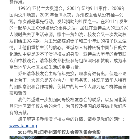
锋作用。
1996年亚特兰大奥运会，2001年纽约9·11事件，2008年
国内汶川地震，2009年台湾水灾，乔州校友会从没有袖手旁
观，每次都是率先行动，发起捐助的社团之一。在2011年发生
的一起华人王XX涉嫌枪杀事件之后，居住在亚特兰大的王的家
人顿时失去了生活来源，家中一贫如洗，校友会又一次发动校
友们给王家捐款，为王患癌症的妻子和三个年幼的孩子送去温
情，让他们重拾生活的信心。亚城华人各种庆祝中国节日的文
化活动中更是少不了清华校友的身影，亚特兰大历年的春节联
欢和中秋晚会，清华校友都积极参与组织演出和赞助，成为丰
富当地华人社区文娱生活的重要力量。
乔州清华校友会主席每年更换，理事有进有出，但是不论
台上台下，大家总是齐心协力，勤恳务实，体现了清华人特有
的团队意识和合作精神，使其中的每一个人都为这个群体而自
豪和骄傲。
我们希望进一步加强同母校校友总会的联系，以及同北美
其它地区清华校友会的合作，为母校及祖国的发展做出我们应
有的贡献。
想了解更多乔州清华校友会的详情，请参见我们的网址：
www.taag.org
年
月
日乔州清华校友会春季集会合影
2015
5
2