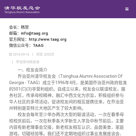
兴趣群体
西南联大校友会
会长：韩贺
邮箱：info@taag.org
官方网址：http://www.taag.org
回馈母校
微信公众号：TAAG
2016-03-16
|
浏览
2032
次
|
乔治亚州校友会
媒体平台
捐赠项目
一、校友会简介
乔治亚州清华校友会（Tsinghua Alumni Association Of
百年清华
捐赠新闻
《清华校友通讯》
Georgia - TAAG）成立于1996年4月，是美国乔治亚州政府批准
的501(C)(3)非营利组织。自成立以来，校友会以联谊校友，服
务社区，传承母校精神，融汇中西文化为宗旨，积极组织参与
校友服务
捐赠纪事
《水木清华》
清华人物
华人社区的多项活动，促进校友间的相互提携往来，在乔治亚
州特别是亚特兰大地区产生了较大影响。
校友会每年至少举办两次大型的联谊活动，一次在春季母
校友总会
捐赠方法
我要订阅
清华故事
终身学习
校校庆前后，一次在秋季各大学新生入学及中秋节前后，主要
内容有新老理事会交接，新老校友相互认识，品尝美食，家庭
游戏，切磋经验等。我们还不定期地组织过事业发展座谈会、