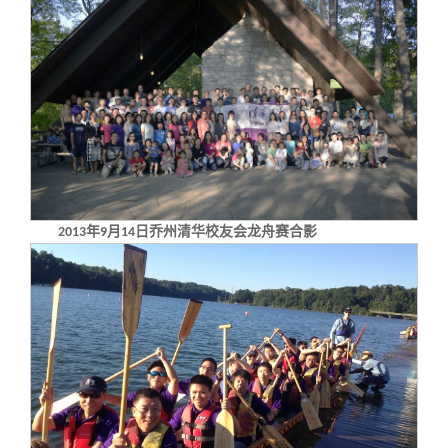
年
月
日乔州清华校友会龙舟赛合影
2013
9
14