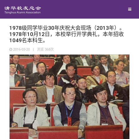
兴趣群体
西南联大校友会
1978级同学毕业30年庆祝大会现场（2013年）。
1978年10月12日，本校举行开学典礼，本年招收
1049名本科生。
回馈母校
2016-03-20
|
浏览
368
次
媒体平台
捐赠项目
百年清华
捐赠新闻
《清华校友通讯》
校友服务
捐赠纪事
《水木清华》
清华人物
校友总会
捐赠方法
我要订阅
清华故事
终身学习