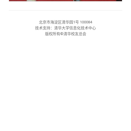
关闭
义工计划
新媒体平台
青春风采
信息化服务
总会简介
校友文苑
三创大赛
会长致辞
北京市海淀区清华园1号 100084
技术支持：清华大学信息化技术中心
版权所有©清华校友总会
校友讲坛
实用信息
总会章程
校友视界
理事会名单
制度法规
联系我们