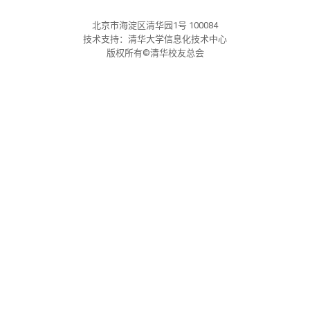
关闭
义工计划
新媒体平台
青春风采
信息化服务
总会简介
北京市海淀区清华园1号 100084
技术支持：清华大学信息化技术中心
校友文苑
三创大赛
会长致辞
版权所有©清华校友总会
校友讲坛
实用信息
总会章程
校友视界
理事会名单
制度法规
联系我们