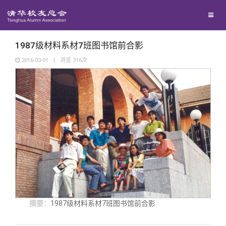
兴趣群体
西南联大校友会
1987级材料系材7班图书馆前合影
2016-03-01
|
浏览
316
次
回馈母校
媒体平台
捐赠项目
百年清华
捐赠新闻
《清华校友通讯》
校友服务
捐赠纪事
《水木清华》
清华人物
校友总会
捐赠方法
我要订阅
清华故事
终身学习
摘要：
1987级材料系材7班图书馆前合影