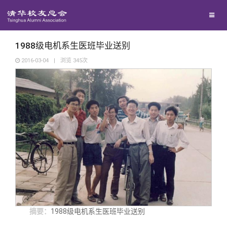
兴趣群体
西南联大校友会
1988级电机系生医班毕业送别
2016-03-04
|
浏览
345
次
回馈母校
媒体平台
捐赠项目
百年清华
捐赠新闻
《清华校友通讯》
校友服务
捐赠纪事
《水木清华》
清华人物
校友总会
捐赠方法
我要订阅
清华故事
终身学习
摘要：
1988级电机系生医班毕业送别