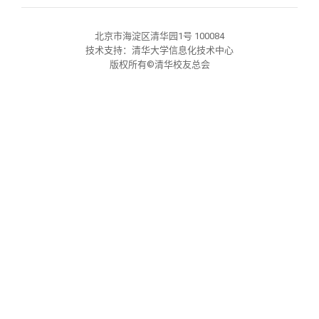
关闭
义工计划
新媒体平台
青春风采
信息化服务
总会简介
北京市海淀区清华园1号 100084
校友文苑
三创大赛
会长致辞
技术支持：清华大学信息化技术中心
版权所有©清华校友总会
校友讲坛
实用信息
总会章程
校友视界
理事会名单
制度法规
联系我们