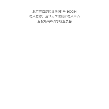
关闭
义工计划
新媒体平台
青春风采
信息化服务
总会简介
北京市海淀区清华园1号 100084
校友文苑
三创大赛
会长致辞
技术支持：清华大学信息化技术中心
版权所有©清华校友总会
校友讲坛
实用信息
总会章程
校友视界
理事会名单
制度法规
联系我们