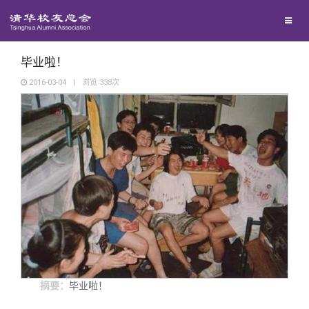
兴趣群体
西南联大校友会
毕业啦！
2016-03-04
|
浏览
338
次
回馈母校
媒体平台
捐赠项目
百年清华
捐赠新闻
《清华校友通讯》
校友服务
捐赠纪事
《水木清华》
清华人物
校友总会
捐赠方法
我要订阅
清华故事
终身学习
摘要：
毕业啦！