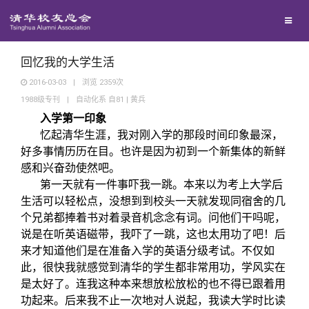
兴趣群体
西南联大校友会
回忆我的大学生活
2016-03-03
|
浏览
2359
次
1988级专刊
|
自动化系 自81 | 黄兵
回馈母校
入学第一印象
忆起清华生涯，我对刚入学的那段时间印象最深，
媒体平台
捐赠项目
好多事情历历在目。也许是因为初到一个新集体的新鲜
感和兴奋劲使然吧。
第一天就有一件事吓我一跳。本来以为考上大学后
百年清华
捐赠新闻
《清华校友通讯》
生活可以轻松点，没想到到校头一天就发现同宿舍的几
个兄弟都捧着书对着录音机念念有词。问他们干吗呢，
校友服务
捐赠纪事
《水木清华》
清华人物
说是在听英语磁带，我吓了一跳，这也太用功了吧！后
来才知道他们是在准备入学的英语分级考试。不仅如
此，很快我就感觉到清华的学生都非常用功，学风实在
校友总会
捐赠方法
我要订阅
清华故事
终身学习
是太好了。连我这种本来想放松放松的也不得已跟着用
功起来。后来我不止一次地对人说起，我读大学时比读