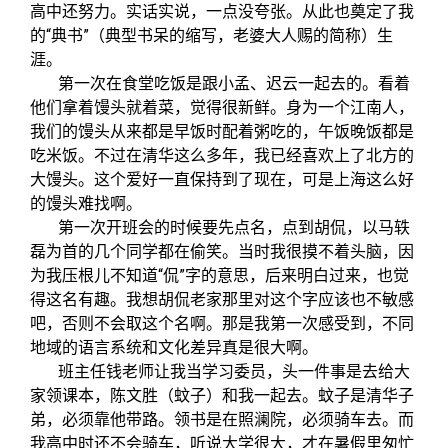
关闭
义工计划
新媒体平台
青春风采
信息化服务
总会简介
高中还努力。实话实说，一点没夸张。从此也奠定了我
的“典书
”
（典型书呆的缩写，老婆大人赐的简称）
生
涯。
校友文苑
三创大赛
会长致辞
第一次在食堂吃饭是跟小孟、迟云一起去的。看着
他们拿着馒头就着菜，觉得很新鲜。身为一个江南人，
校友讲坛
实用信息
总会章程
我们的馒头从来都是早饭时配着粥吃的，午饭晚饭都是
吃米饭。不过在清华这么多年，我已经喜欢上了北方的
大馒头。这个爱好一直保持到了现在，可是上海这么好
校友视界
理事会名单
的馒头难找啊。
第一次开班会的时候要先点名，点到胡侃，以马轶
制度法规
磊为首的几个同学都在偷笑。当时我很摸不着头脑，因
为我压根儿不知道“侃”字的意思，后来明白过来，也觉
得这名有趣。我想胡侃老家那里对这个字应该也不敏感
联系我们
吧，否则不会取这个名啊。那是我第一次感受到，不同
地域的语言系统和文化差异真是很大啊。
班主任钱老师让我当学习委员，头一件事是去给大
家领课本，陈文胜
（蚊子）
和我一起去。蚊子是清华子
弟，必须靠他带路。领书是在照澜院，必须骑车去。而
我高中时还不会骑车，听说大学很大，才在暑假里匆忙