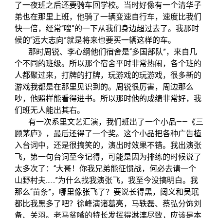
了一夜班之后还要骑车回学校。当时好像有一个清华子
弟也在那里上班，他骑了一辆变速自行车，速度比我们
快一倍，经常“嗖”的一下从我们身边超过去了。我那时
候的“远大志向”就是将来也要买一辆这样的车。
那时周锐、李心纲他们宿舍是“多国部队”，来自几
个不同的班级。所以那个宿舍平时非常热闹，各个班的
人都聚过来，打牌的打牌，玩游戏的玩游戏，很多新的
游戏我都是在那里见识到的。周锐很厉害，周边那么
吵，他照样能看得进书。所以那时他的成绩非常好，我
们班无人能出其右。
有一次系里文艺汇演，我们班出了一个小品——《三
顾茅庐》，最后还得了一个奖。这个小品把各种广告植
入台词中，还是很搞笑的，演出时效果不错。我出演张
飞，第一句台词至今记得，可能是因为排练的时候说了
太多次了：“大哥！你我兄弟能征惯战，何必去请一个
山野村夫……”为什么找我演张飞，我至今没搞明白。我
那么“苗条”，哪里像张飞了？要说长得黑，阔义和吴珉
都比我黑多了吧？徐峰演诸葛亮，马轶磊、蔡弘分饰刘
备、关羽。老马贫嘴的特长发挥得淋漓尽致，应该是本