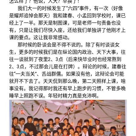
怎么样了？他说，人大？早换了！
我们大一的时候发生了“六四”事件，有一次
（好像
是耀邦追悼会那天）
我和建春、小孟回到学校时，课已
经上了一半。那天是制图课，可是老师一句责备也没
有，只是让我们尽快入座，还给我们单独讲了他刚才上
课的要点。这让我非常感动。
那时候的卧谈会是不得不说的。除了有时谈谈女
生，更多的时候我们是在纵论国内政治、天下大事，往
往一谈就到了夜里2、3点
（后来快毕业时也经常熬到
2、3点，不过那会儿是在打牌）
。辩论的时候，建春往
往“一夫当关”、舌战群儒。如果没有他，这辩论会可能
就开不下去了。天天侃到那么晚，第二天照样上课，啥
事没有。我记得那时我还有早上跑步的习惯，不管多晚
睡早上照跑不误。年轻时精力真是充沛啊。