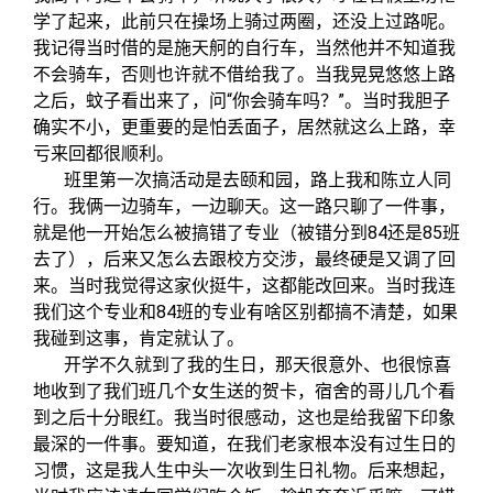
学了起来，此前只在操场上骑过两圈，还没上过路呢。
我记得当时借的是施天舸的自行车，当然他并不知道我
不会骑车，否则也许就不借给我了。当我晃晃悠悠上路
之后，蚊子看出来了，问“你会骑车吗？”。当时我胆子
确实不小，更重要的是怕丢面子，居然就这么上路，幸
亏来回都很顺利。
班里第一次搞活动是去颐和园，路上我和陈立人同
行。我俩一边骑车，一边聊天。这一路只聊了一件事，
就是他一开始怎么被搞错了专业
（被错分到84还是85班
去了）
，后来又怎么去跟校方交涉，最终硬是又调了回
来。当时我觉得这家伙挺牛，这都能改回来。当时我连
我们这个专业和84班的专业有啥区别都搞不清楚，如果
我碰到这事，肯定就认了。
开学不久就到了我的生日，那天很意外、也很惊喜
地收到了我们班几个女生送的贺卡，宿舍的哥儿几个看
到之后十分眼红。我当时很感动，这也是给我留下印象
最深的一件事。要知道，在我们老家根本没有过生日的
习惯，这是我人生中头一次收到生日礼物。后来想起，