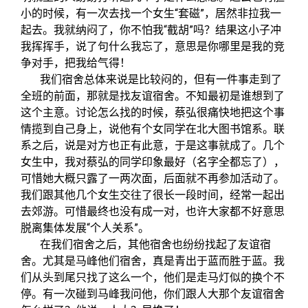
小的时候，有一次去找一个女生“套磁”，居然非拉我一
起去。我就纳闷了，你不怕我“截胡”吗？结果这小子冲
我挥挥手，说了句什么我忘了，意思是你哪里是我的竞
争对手，把我给气得！
我们宿舍总体来说是比较闷的，但有一件事走到了
全班的前面，那就是找友谊宿舍。不知最初是谁想到了
这个主意。讨论怎么找的时候，蔡弘很痛快地把这个事
情揽到自己身上，说他有个女同学在北大图书馆系。联
系之后，说是对方也正有此意，于是这事就成了。几个
女生中，我对蔡弘的同学印象最好
（名字全都忘了）
，
可惜她大概只露了一两次面，后面就不再参加活动了。
我们跟其他几个女生交往了很长一段时间，经常一起出
去郊游。可惜最终也没有成一对，也许大家都不好意思
脱离集体发展“个人关系”。
在我们宿舍之后，其他宿舍也纷纷找起了友谊宿
舍。尤其是马峰他们宿舍，真是青出于蓝而胜于蓝。我
们从头到尾只找了这么一个，他们是走马灯似的换个不
停。有一次碰到马峰我问他，你们跟人大那个友谊宿舍