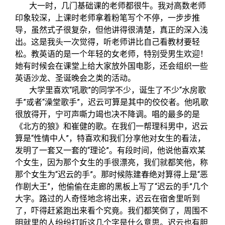
大一时，几门基础课的老师都很牛。我对高数老师
印象较深，上课时老师拿着粉笔写个不停，一步步推
导，虽然式子很复杂，但他讲得很清楚，真正的深入浅
出。这是我头一次觉得，听老师讲比自己看教材要轻
松。教英语的是一个年轻的女老师，特别受男生欢迎！
她有时候会在课堂上给大家放外国电影，还会组织一些
英语沙龙、圣诞晚会之类的活动。
大学里喜欢“吼歌”的同学不少，诞生了不少“水房歌
手”或者“澡堂歌手”，迟云可算是其中的佼佼者。他吼歌
很放得开，宁可声嘶力竭也决不降调。唱的最多的是
《北方的狼》和崔健的歌。在我们一帮理科男中，迟云
算是“性情中人”，特喜欢和我们分享他对女生的看法，
发明了一套又一套的“理论”。有段时间，他说他喜欢某
个女生，因为那个女生的手很漂亮，我们就都笑他，称
那个女生为“迟云的手”。那时候陈建春绝对算得上是“恶
作剧大王”，他偷偷在走廊的黑板上写了“迟云的手”几个
大字。路过的人奇怪地念将出来，迟云在宿舍里听到
了，吓得赶紧跑出来看个究竟。我们都笑倒了，周围不
明就里的人纷纷打听这几个字是什么意思。迟云也有胆