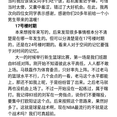
当时我应该请女同学们吃个饭，趁机套套近乎嘛，可惜
当时太傻，又囊中羞涩，错过了大好机会。在此，我再
次向四位女同学表示感谢，感谢你们20多年前给一个小
男生带来的温暖！
17
号楼时期
本来想按年来写的，后来发现很多事情根本分不清
楚是在哪一年发生的。但可以分清楚是在17号楼时期
的，还是在24号楼时期的。看来人对于空间的记忆要强
于对时间的记忆。
大一的时候举行新生篮球比赛，第一场是我们班跟
自85班对阵。刚开始不知道彼此水平高低，人人都不敢
上场。马轶磊作为体育委员，只好率先上阵。不过老马
的篮球水平不行，几个会点的一看，老马这个水平都能
上，那还不如我上呢，于是纷纷冒了出来。之后老马就
再也没机会上场了。不过一开始没在一起练过，属于瞎
打。我记得83班的刘军在一旁指点，说你们不要瞎投，
要集中打欧阳证这个点。后来按照这个思路来，果然好
多了。这就是球星战术啊，现在NBA最流行的不就是这
个战术吗？我们可真超前。