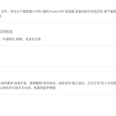
文件，则可以下载免费小巧的 福昕(Foxit) PDF 阅读器,安装后即可在线浏览 或下载免费的 
文
写的校名
，叶赫那拉·那桐，毛泽东主席
来，始终秉承“自强不息，厚德载物”清华校训，始终坚持“理工结合、又红又专”的人才
核科学与技术为主体，拓展到医学物理...