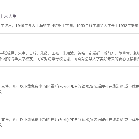
 土木人生
宁波人，1949年考入上海的中国纺织工学院，1950年转学清华大学并于1952年提前一
—张成昱、朱宇、吴锌、朱蕤、王钰、朱顺波、黄唯、俞爱群、戚前方、董重青、赖敏
各地的清华大学校友，同寄对清华母校之思，同寄对清华大学美好未来的衷心祝福和
文件，则可以下载免费小巧的 福昕(Foxit) PDF 阅读器,安装后即可在线浏览 或下载免费的 
文
文件，则可以下载免费小巧的 福昕(Foxit) PDF 阅读器,安装后即可在线浏览 或下载免费的 
文