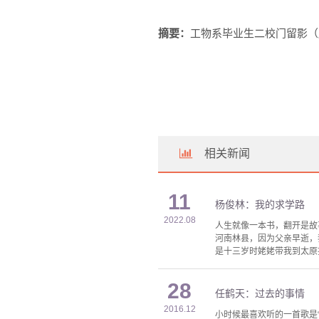
摘要：
工物系毕业生二校门留影（
相关新闻
11
杨俊林：我的求学路
2022.08
人生就像一本书，翻开是故
河南林县，因为父亲早逝，
是十三岁时姥姥带我到太原
28
任鹤天：过去的事情
2016.12
小时候最喜欢听的一首歌是