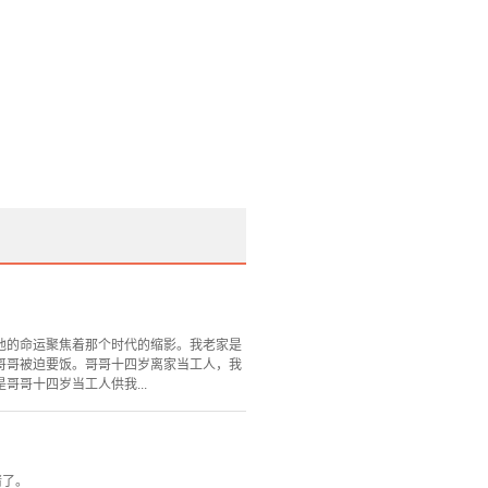
他的命运聚焦着那个时代的缩影。我老家是
哥哥被迫要饭。哥哥十四岁离家当工人，我
哥十四岁当工人供我...
情了。