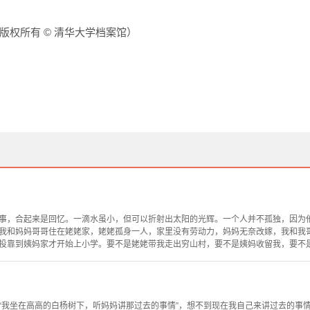
版权所有 © 清华大学档案馆）
事，合起来是回忆。一滴水虽小，但可以折射出太阳的光辉。一个人并不孤独，因为
我和妈妈哥哥住在姥姥家，姥姥孤身一人，家里没有劳动力，妈妈无奈改嫁，我和我
投靠到姨妈家才开始上小学。要不是姥姥带我走出穷山村，要不是姨妈收留我，要不是哥
“我坐在高高的白杨树下，听妈妈讲那过去的事情”，想不到现在我自己来讲过去的事