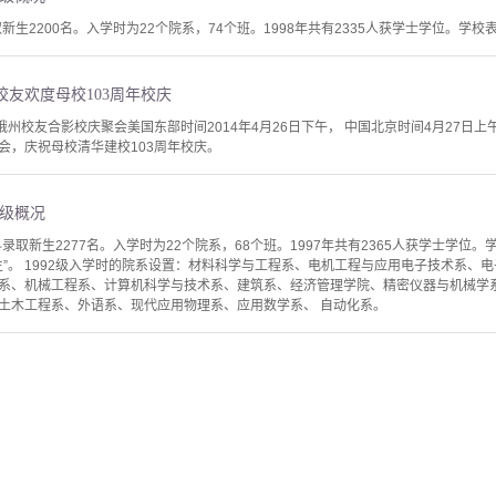
新生2200名。入学时为22个院系，74个班。1998年共有2335人获学士学位。学校表彰5
友欢度母校103周年校庆
俄州校友合影校庆聚会美国东部时间2014年4月26日下午， 中国北京时间4月27日
会，庆祝母校清华建校103周年校庆。
）年级概况
取新生2277名。入学时为22个院系，68个班。1997年共有2365人获学士学位。学
业生”。 1992级入学时的院系设置：材料科学与工程系、电机工程与应用电子技术系
系、机械工程系、计算机科学与技术系、建筑系、经济管理学院、精密仪器与机械学
土木工程系、外语系、现代应用物理系、应用数学系、 自动化系。