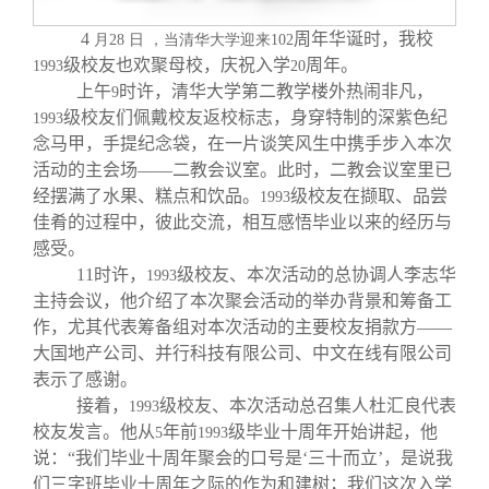
关闭
义工计划
新媒体平台
青春风采
信息化服务
总会简介
4
周年华诞时，我校
月28
日
，当清华大学迎来102
级校友也欢聚母校，庆祝入学
周年。
1993
20
校友文苑
三创大赛
会长致辞
上午
时许，清华大学第二教学楼外热闹非凡，
9
级校友们佩戴校友返校标志，身穿特制的深紫色纪
1993
校友讲坛
实用信息
总会章程
念马甲，手提纪念袋，在一片谈笑风生中携手步入本次
活动的主会场——二教会议室。此时，二教会议室里已
经摆满了水果、糕点和饮品。
级校友在撷取、品尝
1993
校友视界
理事会名单
佳肴的过程中，彼此交流，相互感悟毕业以来的经历与
感受。
制度法规
11
时许，
级校友、本次活动的总协调人李志华
1993
主持会议，他介绍了本次聚会活动的举办背景和筹备工
作，尤其代表筹备组对本次活动的主要校友捐款方——
联系我们
大国地产公司、并行科技有限公司、中文在线有限公司
表示了感谢。
接着，
级校友、本次活动总召集人杜汇良代表
1993
校友发言。他从
年前
级毕业十周年开始讲起，他
5
1993
说：“我们毕业十周年聚会的口号是‘三十而立’，是说我
们三字班毕业十周年之际的作为和建树；我们这次入学