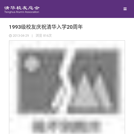
兴趣群体
西南联大校友会
1993级校友庆祝清华入学20周年
2013-04-29
|
浏览
816
次
回馈母校
媒体平台
捐赠项目
百年清华
捐赠新闻
《清华校友通讯》
校友服务
捐赠纪事
《水木清华》
清华人物
校友总会
捐赠方法
我要订阅
清华故事
终身学习