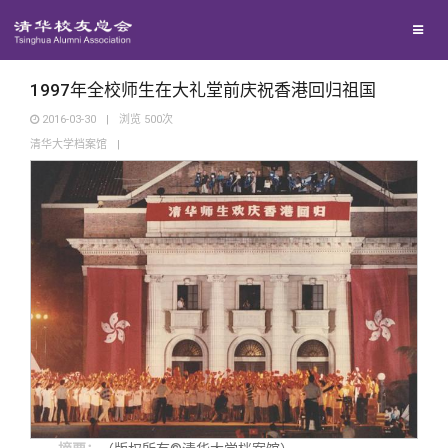
兴趣群体
西南联大校友会
1997年全校师生在大礼堂前庆祝香港回归祖国
2016-03-30
|
浏览
500
次
清华大学档案馆
|
回馈母校
媒体平台
捐赠项目
百年清华
捐赠新闻
《清华校友通讯》
校友服务
捐赠纪事
《水木清华》
清华人物
校友总会
捐赠方法
我要订阅
清华故事
终身学习