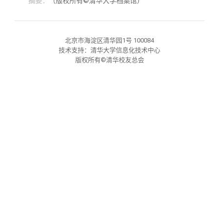
摘要：
（版权所有©清华大学档案馆）
关闭
义工计划
新媒体平台
青春风采
信息化服务
总会简介
校友文苑
三创大赛
会长致辞
北京市海淀区清华园1号 100084
技术支持：清华大学信息化技术中心
版权所有©清华校友总会
校友讲坛
实用信息
总会章程
校友视界
理事会名单
制度法规
联系我们