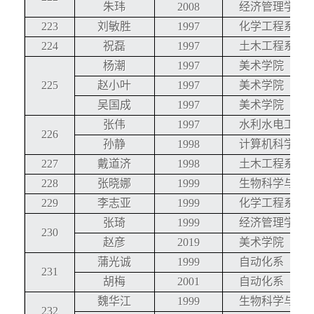
朱玮
2008
经济管理学院
223
刘敏胜
1997
化学工程系
224
祝磊
1997
土木工程系
杨潮
1997
美术学院
225
赵小叶
1997
美术学院
吴国成
1997
美术学院
张伟
1997
水利水电工程
226
孙静
1998
计算机科学与
227
戴道济
1998
土木工程系
228
张晓娜
1999
生物科学与技
229
李志亚
1999
化学工程系
张琦
1999
经济管理学院
230
赵彦
2019
美术学院
蒲光诚
1999
自动化系
231
胡梅
2001
自动化系
魏华江
1999
生物科学与技
232