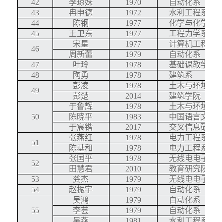
42
李琼妹
1970
自动化系
43
冉申德
1972
水利工程系
44
陈钢
1977
化学与化学工
45
王卫东
1977
工程力学系
宋星
1977
计算机工程与
46
周新蕾
1979
自动化系
47
叶玲
1978
基础课教学研
48
陶勇
1978
建筑系
彭凌
1978
土木与环境工
49
彭楚
2014
建筑学院
于鲁辉
1978
土木与环境工
50
陈晓平
1983
中国语言文学
于宸锴
2017
交叉信息研究
张燕红
1978
电力工程系
51
陈基和
1978
电力工程系
张国平
1978
无线电电子学
52
田慧君
2010
教育研究院
53
龚杰
1979
无线电电子学
54
赵振宇
1979
自动化系
吴鸿
1979
自动化系
55
李芸
1979
自动化系
吴燕
1981
水利工程系