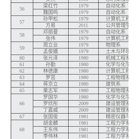
梁红竹
1979
自动化系
56
魏国鸣
1979
自动化系
孙甲松
1979
计算机工程与
57
方易
2011
公共管理学院
邓丽曼
1979
自动化系
58
张伟
1979
计算机工程与
周立业
1979
物理系
59
孟俊娥
1979
土木与环境工
60
张元泽
1980
机械工程系
61
孙勤
1980
化学与化学工
62
林德康
1980
计算机工程与
63
罗茁
1980
工程物理系
64
蒋京立
1980
建筑系
65
栗志军
1980
工程物理系
罗国华
1980
化学与化学工
66
罗欣彤
2009
建设管理系
丁嘉威
2009
建设管理系
67
张国俊
1981
精密仪器与机
胡金麟
1981
工程力学系
68
王东伟
1981
工程力学系
李伟林
1981
工程力学系