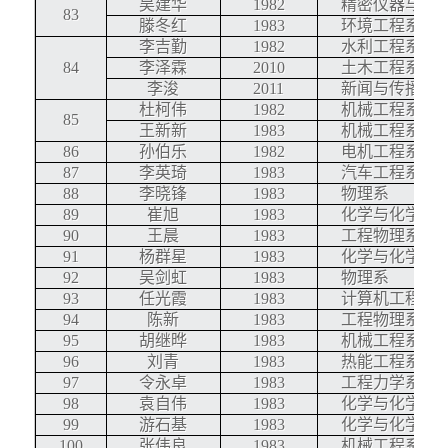
吴建华
1982
精密仪器与机
83
滕冬红
1983
环境工程系
李吉勤
1982
水利工程系
84
李泽霖
2010
土木工程系
李浚
2011
新闻与传播学
杜柯伟
1982
机械工程系
85
王新新
1983
机械工程系
86
孙伯乐
1982
电机工程系
87
李英琦
1983
汽车工程系
88
李晓锋
1983
物理系
89
崔旭
1983
化学与化学工
90
王晨
1983
工程物理系
91
杨群星
1983
化学与化学工
92
吴剑虹
1983
物理系
93
任光霞
1983
计算机工程与
94
陈新
1983
工程物理系
95
胡继晔
1983
机械工程系
96
刘青
1983
热能工程系
97
令永卓
1983
工程力学系
98
袁自伟
1983
化学与化学工
99
游石基
1983
化学与化学工
100
张伟良
1983
机械工程系