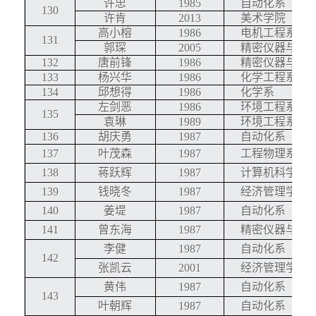
许忠
1985
自动化系
130
许肯
2013
美术学院
高小榕
1986
电机工程系
131
郭琛
2005
精密仪器与机
132
唐前锋
1986
精密仪器与机
133
杨兴华
1986
化学工程系
134
邱想得
1986
化学系
左剑恶
1986
环境工程系
135
袁琳
1989
环境工程系
136
胡庆勇
1987
自动化系
137
叶茂森
1987
工程物理系
138
蒋跃辉
1987
计算机科学与
139
钱晓冬
1987
经济管理学院
140
姜堤
1987
自动化系
141
曾东海
1987
精密仪器与机
李健
1987
自动化系
142
张凯云
2001
经济管理学院
黄伟
1987
自动化系
143
叶朝辉
1987
自动化系