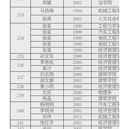
郑媛
2001
法学院
马扬飚
1994
机械工程系
233
侯爽
2001
人文社会科学
张星
1999
工程力学系
张星
1999
汽车工程系
234
张星
1999
电机工程与应
张星
1999
电机工程与应
张星
1999
经济管理学院
235
孙文军
1999
经济管理学院
李艳松
2000
经济管理学院
236
奚沙
2005
经济管理学院
刘志翔
2000
建筑学院
237
胡文娜
2001
建筑学院
238
黄小明
2000
经济管理学院
文凯
2000
物理系
239
杨晶
2002
建筑学院
杨明明
2001
汽车工程系
240
李柄洲
2001
经济管理学院
刘伟
2012
机械工程系
241
张红宇
2001
经济管理学院
242
于灿
2001
医学院