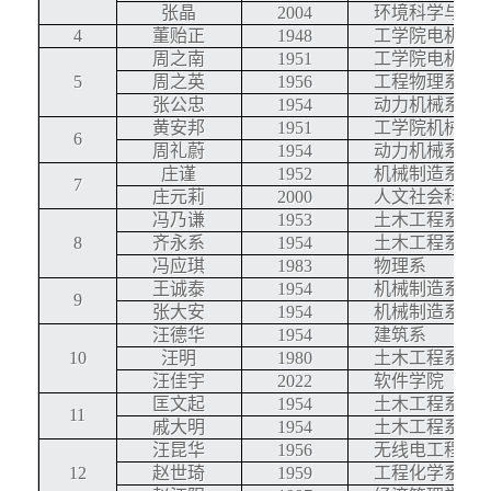
张晶
2004
环境科学与工
4
董贻正
1948
工学院电机工
周之南
1951
工学院电机工
5
周之英
1956
工程物理系
张公忠
1954
动力机械系
黄安邦
1951
工学院机械工
6
周礼蔚
1954
动力机械系
庄谨
1952
机械制造系
7
庄元莉
2000
人文社会科学
冯乃谦
1953
土木工程系
8
齐永系
1954
土木工程系
冯应琪
1983
物理系
王诚泰
1954
机械制造系
9
张大安
1954
机械制造系
汪德华
1954
建筑系
10
汪明
1980
土木工程系
汪佳宇
2022
软件学院
匡文起
1954
土木工程系
11
戚大明
1954
土木工程系
汪昆华
1956
无线电工程系
12
赵世琦
1959
工程化学系