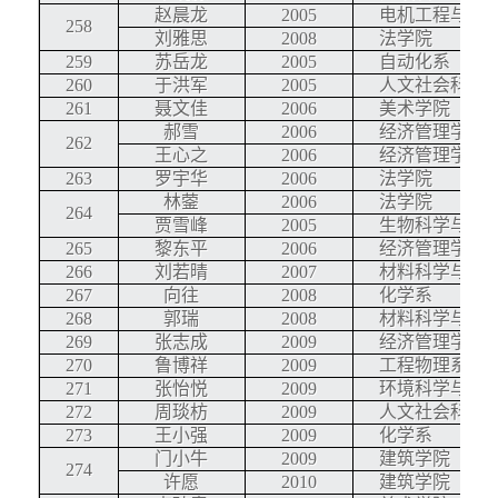
赵晨龙
2005
电机工程与应
258
刘雅思
2008
法学院
259
苏岳龙
2005
自动化系
260
于洪军
2005
人文社会科学
261
聂文佳
2006
美术学院
郝雪
2006
经济管理学院
262
王心之
2006
经济管理学院
263
罗宇华
2006
法学院
林蓥
2006
法学院
264
贾雪峰
2005
生物科学与技
265
黎东平
2006
经济管理学院
266
刘若晴
2007
材料科学与工
267
向往
2008
化学系
268
郭瑞
2008
材料科学与工
269
张志成
2009
经济管理学院
270
鲁博祥
2009
工程物理系
271
张怡悦
2009
环境科学与工
272
周琰枋
2009
人文社会科学
273
王小强
2009
化学系
门小牛
2009
建筑学院
274
许愿
2010
建筑学院