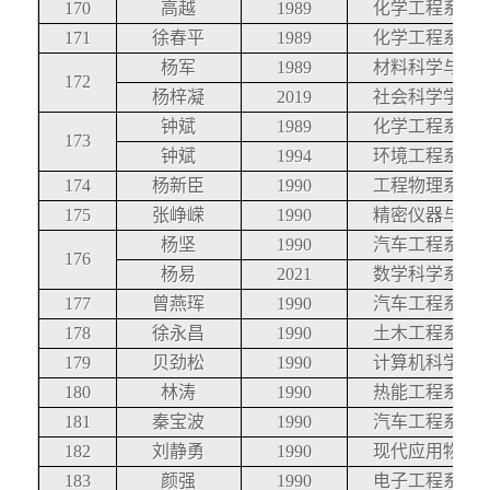
170
高越
1989
化学工程系
171
徐春平
1989
化学工程系
杨军
1989
材料科学与工
172
杨梓凝
2019
社会科学学院
钟斌
1989
化学工程系
173
钟斌
1994
环境工程系
174
杨新臣
1990
工程物理系
175
张峥嵘
1990
精密仪器与机
杨坚
1990
汽车工程系
176
杨易
2021
数学科学系
177
曾燕珲
1990
汽车工程系
178
徐永昌
1990
土木工程系
179
贝劲松
1990
计算机科学与
180
林涛
1990
热能工程系
181
秦宝波
1990
汽车工程系
182
刘静勇
1990
现代应用物理
183
颜强
1990
电子工程系