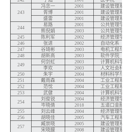
冯念一
2001
建设管理系
243
胥博
2001
建设管理系
盛雷
2001
建设管理系
易路
2001
公共管理学院
244
熊倪娟
2003
公共管理学院
245
陈利军
2002
经济管理学院
246
张进
2002
自动化系
247
谷琦彬
2003
电机工程与应
248
胡新高
2003
软件学院
何剑虹
2003
计算机科学与
249
李欢
2003
人文社会科学
250
朱宇
2004
材料科学与工
251
戴雨森
2004
工业工程系
252
范忱
2004
工业工程系
253
武健
2004
计算机科学与
刘俊锐
2004
经济管理学院
254
岑晓倩
2018
五道口金融学
255
刘云峰
2004
经济管理学院
256
胡晓佳
2005
汽车工程系
臧崇晓
2005
建设管理系
257
宋晓朦
2008
建设管理系