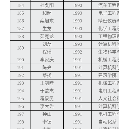
184
杜戈阳
1990
汽车工程系
185
和超
1990
电子工程系
186
栾旭东
1990
精密仪器与机
187
生龙
1990
化学工程系
188
苑克龙
1990
工程物理系
刘磊
1990
计算机科学与
189
程瑶
1992
生物科学与技
190
李家庆
1991
机械工程系
191
陈亮
1991
计算机科学与
192
蔡扬
1991
建筑学院
193
王钊晔
1991
机械工程系
194
于歆杰
1991
电机工程与应
195
程景民
1991
人文社会科学
196
李大为
1991
计算机科学与
197
钟山
1991
电机工程与应
198
李镇
1991
自动化系