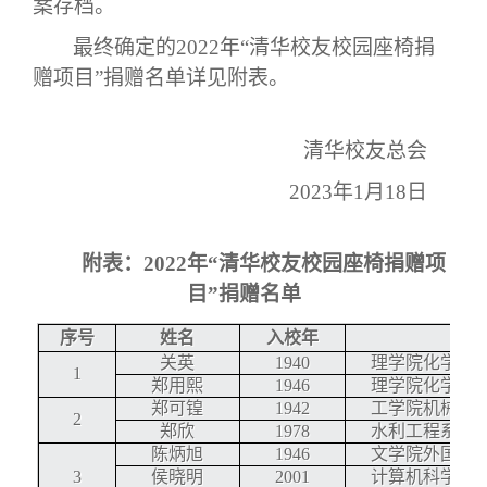
案存档。
校友文苑
三创大赛
会长致辞
最终确定的
2022
年
“
清华校友校园座椅捐
校友讲坛
实用信息
总会章程
赠项目
”
捐赠名单详见附表。
校友视界
理事会名单
清华校友总会
2023
年
1
月
18
日
制度法规
附表：
2022
年
“
清华校友校园座椅捐赠项
联系我们
目
”
捐赠名单
序号
姓名
入校年
院
关英
1940
理学院化学系
1
郑用熙
1946
理学院化学系
郑可锽
1942
工学院机械工
2
郑欣
1978
水利工程系
陈炳旭
1946
文学院外国语
3
侯晓明
2001
计算机科学与