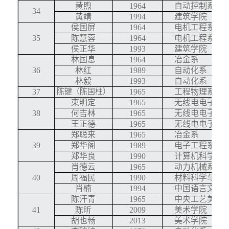
黄煦
1964
自动控制系
34
黄靖
1994
建筑学院
侯国屏
1964
电机工程系
35
陈慧蓉
1964
电机工程系
侯正华
1993
建筑学院
林国息
1964
冶金系
36
林红
1989
自动化系
林毅
1993
自动化系
37
陈键（陈国柱）
1965
工程物理系
束明定
1965
无线电电子学
38
何吉林
1965
无线电电子学
王正德
1965
无线电电子学
郑聪来
1965
冶金系
39
郑华阁
1989
电子工程系
郑华良
1990
计算机科学与
肖德云
1965
动力机械系
40
周福民
1990
材料科学与工
肖楠
1994
中国语言文学
陈汗青
1965
中央工艺美术
41
陈昕
2009
美术学院
胡也畅
2013
美术学院