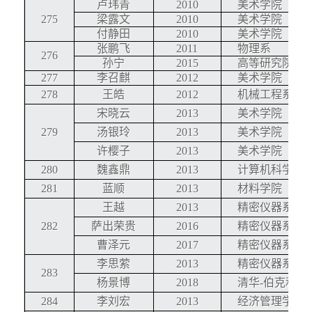
卢玮青
2010
美术学院
275
梁露文
2010
美术学院
付静田
2010
美术学院
张鹏飞
2011
物理系
276
孙宁
2015
高等研究院
277
李召麒
2012
美术学院
278
王皓
2012
机械工程系
宋晓云
2013
美术学院
279
汤银玲
2013
美术学院
许樱子
2013
美术学院
280
魏鑫鼎
2013
计算机科学与
281
蓝顺
2013
材料学院
王越
2013
精密仪器系
282
萨出荣贵
2016
精密仪器系
曹泽元
2017
精密仪器系
李思萦
2013
精密仪器系
283
杨景博
2018
清华
-
伯克利深
284
李刘宏
2013
经济管理学院