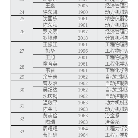
王淼
2005
经济管理学院
24
徐荣凯
1960
动力机械系
25
沈国栋
1961
精密仪器及机
陈荣秋
1961
动力机械系
26
罗文明
1997
经济管理学院
罗境佳
2018
计算机科学与
王振江
1961
工程物理系
27
熊华
1996
工程物理系
王旭
2001
工程物理系
童育英
1961
工程化学系
28
韦晋
1961
工程化学系
29
余守志
1962
自动控制系
曹友治
1962
自动控制系
30
吴纪达
1962
自动控制系
沈庆钢
1962
自动控制系
温敬平
1963
动力机械系
31
陈金玉
1963
动力机械系
黄志俭
1963
冶金系
32
陶璘
1963
冶金系
周耀耀
1964
工程力学数学
33
曹恒忠
1964
工程力学数学