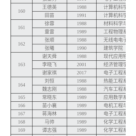
王德英
1988
计算机科学与
160
田苗
1991
计算机科学与
徐蓉
1988
材料科学与工
161
童雷
1989
工程物理系
张顺
1988
无线电电子学
162
张曦
1990
建筑学院
谢天舜
1988
现代应用物理
163
李晓飞
2001
经济管理学院
谢家祺
2017
电子工程系
刘恒
1988
热能工程系
164
魏志刚
1988
汽车工程系
165
常晓东
1989
应用数学系
166
苗小襄
1989
电机工程与应
167
蒋海林
1989
电子工程系
168
马帅
1989
化学工程系
169
谭志强
1989
化学工程系