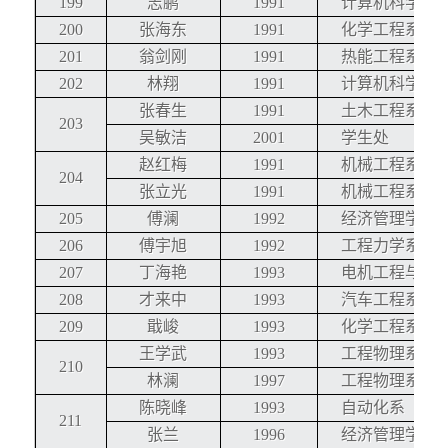
199
志鹏
1991
计算机科学与
200
张海东
1991
化学工程系
201
翁剑刚
1991
热能工程系
202
林翔
1991
计算机科学与
张春生
1991
土木工程系
203
吴敏洁
2001
学生处
赵红梅
1991
机械工程系
204
张立光
1991
机械工程系
205
傅澜
1992
经济管理学院
206
傅宇旭
1992
工程力学系
207
丁海艳
1993
电机工程与应
208
才来中
1993
汽车工程系
209
戢峻
1993
化学工程系
王学武
1993
工程物理系
210
林澜
1997
工程物理系
陈晓峰
1993
自动化系
211
张兰
1996
经济管理学院