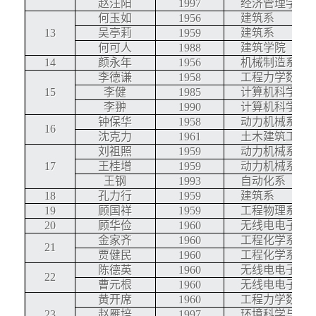
赵汪阳
1997
经济管理学院
何玉如
1956
建筑系
13
吴亭莉
1959
建筑系
何可人
1988
建筑学院
14
颜永年
1956
机械制造系
李德谦
1958
工程力学数学
15
李健
1985
计算机科学与
李翀
1990
计算机科学与
钟保华
1958
动力机械系
16
沈克力
1961
土木建筑工程
刘祖照
1959
动力机械系
17
王桂增
1959
动力机械系
王钢
1993
自动化系
18
孔力行
1959
建筑系
19
顾国祥
1959
工程物理系
20
顾华俭
1960
无线电电子学
金家齐
1960
工程化学系
21
贾健民
1960
工程化学系
陈德英
1960
无线电电子学
22
曹元根
1960
无线电电子学
黄开席
1960
工程力学数学
23
赵雁培
1997
环境科学与工