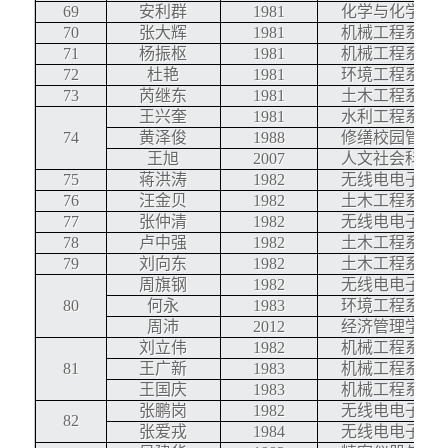
69
安利群
1981
化学与化学工
70
张大辉
1981
机械工程系
71
杨振枢
1981
机械工程系
72
杜艳
1981
环境工程系
73
芮继东
1981
土木工程系
王兴奎
1981
水利工程系
74
黄泽俊
1988
修缮校园管理
王旭
2007
人文社会科学
75
蒋洪涛
1982
无线电电子学
76
汪金贝
1982
土木工程系
77
张仲清
1982
无线电电子学
78
卢中强
1982
土木工程系
79
刘向东
1982
土木工程系
周旗钢
1982
无线电电子学
80
何永
1983
环境工程系
周沛
2012
经济管理学院
刘立伟
1982
机械工程系
81
王广新
1983
机械工程系
王国庆
1983
机械工程系
张鹏岗
1982
无线电电子学
82
张爱戎
1984
无线电电子学