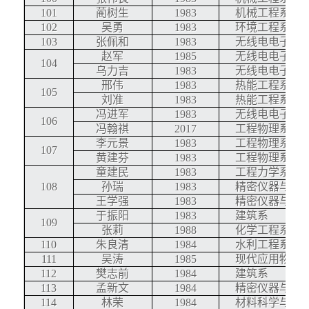
101
蔺树生
1983
机械工程系
102
吴勇
1983
环境工程系
103
张佩和
1983
无线电电子学
赵军
1985
无线电电子学
104
乌力吉
1983
无线电电子学
邢伟
1983
热能工程系
105
刘准
1983
热能工程系
冯进军
1983
无线电电子学
106
冯翰祺
2017
工程物理系
李元景
1983
工程物理系
107
黄建芬
1983
工程物理系
童建民
1983
工程力学系
108
孙瑞
1983
精密仪器与机
王学强
1983
精密仪器与机
于振阳
1983
建筑系
109
张莉
1988
化学工程系
110
朱良清
1984
水利工程系
111
吴涛
1985
现代应用物理
112
樊志前
1984
建筑系
113
孟新文
1984
精密仪器与机
114
林荣
1984
材料科学与工