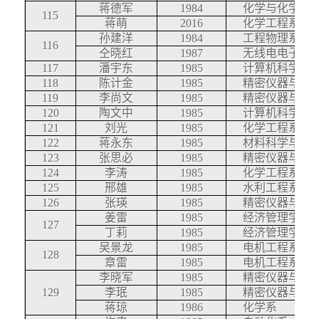
蒋德军
1984
化学与化学工
115
蒋萌
2016
化学工程系
孙建洋
1984
工程物理系
116
仝晓红
1987
无线电电子学
117
潘宇东
1985
计算机科学与
118
陈计金
1985
精密仪器与机
119
李尚文
1985
精密仪器与机
120
陶文中
1985
计算机科学与
121
刘光
1985
化学工程系
122
蒋永东
1985
材料科学与工
123
张思必
1985
精密仪器与机
124
李涛
1985
化学工程系
125
邢雄
1985
水利工程系
126
张瑛
1985
精密仪器与机
姜雷
1985
经济管理学院
127
丁莉
1985
经济管理学院
吴景龙
1985
电机工程系
128
章雷
1985
电机工程系
李晓军
1985
精密仪器与机
129
李珉
1985
精密仪器与机
蒋琼
1986
化学系