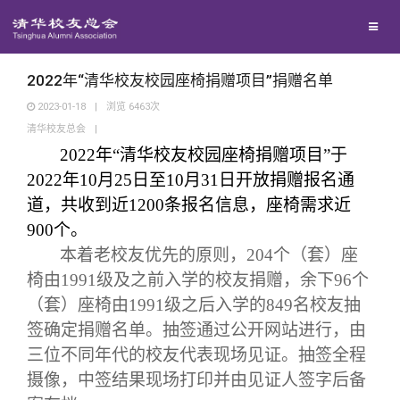
兴趣群体
捐赠方法
西南联大校友会
义工计划
2022年“清华校友校园座椅捐赠项目”捐赠名单
2023-01-18
|
浏览
6463
次
清华校友总会
|
媒体平台
2022
年
“
清华校友校园座椅捐赠项目
”
于
2022
年
10
月
25
日至
10
月
31
日开放捐赠报名通
百年清华
《清华校友通讯》
道，共收到近
1200
条报名信息，座椅需求近
900
个。
校友服务
《水木清华》
清华人物
本着老校友优先的原则，
204
个（套）座
椅由
1991
级及之前入学的校友捐赠，余下
96
个
校友总会
我要订阅
清华故事
终身学习
（套）座椅由
1991
级之后入学的
849
名校友抽
签确定捐赠名单。抽签通过公开网站进行，由
关闭
新媒体平台
青春风采
信息化服务
总会简介
三位不同年代的校友代表现场见证。抽签全程
摄像，中签结果现场打印并由见证人签字后备