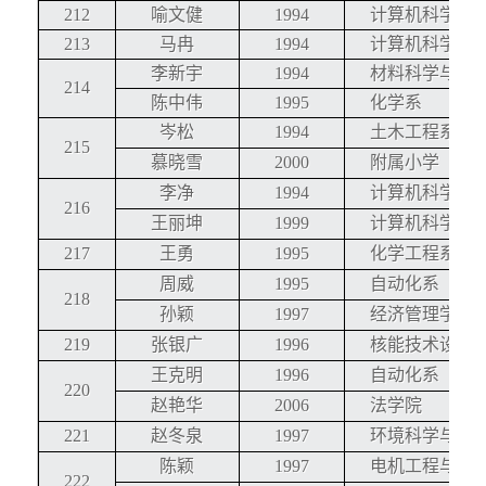
212
喻文健
1994
计算机科学与
213
马冉
1994
计算机科学与
李新宇
1994
材料科学与工
214
陈中伟
1995
化学系
岑松
1994
土木工程系
215
慕晓雪
2000
附属小学
李净
1994
计算机科学与
216
王丽坤
1999
计算机科学与
217
王勇
1995
化学工程系
周威
1995
自动化系
218
孙颖
1997
经济管理学院
219
张银广
1996
核能技术设计
王克明
1996
自动化系
220
赵艳华
2006
法学院
221
赵冬泉
1997
环境科学与工
陈颖
1997
电机工程与应
222